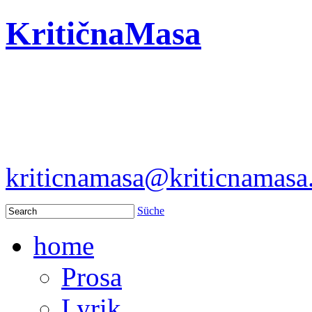
KritičnaMasa
kriticnamasa@kriticnamas
Süche
home
Prosa
Lyrik