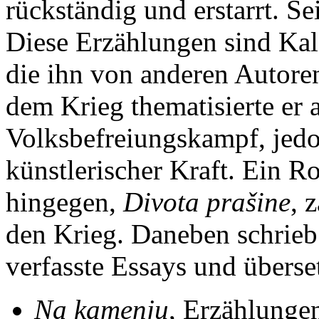
rückständig und erstarrt. S
Diese Erzählungen sind Kale
die ihn von anderen Autoren
dem Krieg thematisierte er
Volksbefreiungskampf, jedo
künstlerischer
Kraft
. Ein R
hingegen,
Divota prašine
, 
den Krieg. Daneben schrie
verfasste Essays und überset
Na kamenju
, Erzählunge