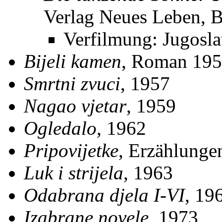
Verlag Neues Leben, B
Verfilmung: Jugosla
Bijeli kamen
, Roman 19
Smrtni zvuci
, 1957
Nagao vjetar
, 1959
Ogledalo
, 1962
Pripovijetke
, Erzählunge
Luk i strijela
, 1963
Odabrana djela I-VI
, 19
Izabrane novele
, 1973