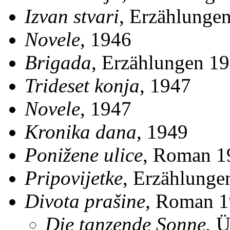
Izvan stvari
, Erzählunge
Novele
, 1946
Brigada
, Erzählungen 1
Trideset konja
, 1947
Novele
, 1947
Kronika dana
, 1949
Ponižene ulice
, Roman 1
Pripovijetke
, Erzählunge
Divota prašine
, Roman 
Die tanzende Sonne.
Ü