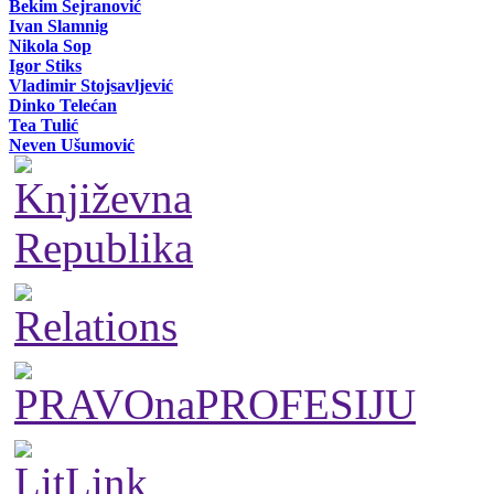
Bekim Sejranović
Ivan Slamnig
Nikola Sop
Igor Stiks
Vladimir Stojsavljević
Dinko Telećan
Tea Tulić
Neven Ušumović