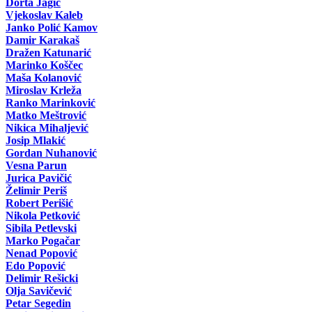
Dorta Jagić
Vjekoslav Kaleb
Janko Polić Kamov
Damir Karakaš
Dražen Katunarić
Marinko Koščec
Maša Kolanović
Miroslav Krleža
Ranko Marinković
Matko Meštrović
Nikica Mihaljević
Josip Mlakić
Gordan Nuhanović
Vesna Parun
Jurica Pavičić
Želimir Periš
Robert Perišić
Nikola Petković
Sibila Petlevski
Marko Pogačar
Nenad Popović
Edo Popović
Delimir Rešicki
Olja Savičević
Petar Segedin