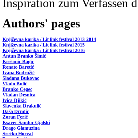
Inspiration zum Verfassen d
Authors' pages
Književna karika / Lit link festival 2013-2014
Književna karika / Lit link festival 2015
Književna karika / Lit link festival 2016
Antun Branko Šimić
Krešimir Bagić
Renato Baretić
Ivana Bodrožić
Slađana Bukovac
Vlado Bulić
Branko Cegec
Vladan Desnica
Ivica Djikić
Slavenka Drakulić
Daša Drndić
Zoran Ferić
Ksaver Šandor Gjalski
Drago Glamuzina
Srećko Horvat