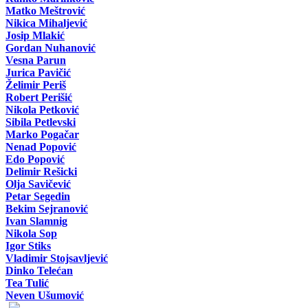
Matko Meštrović
Nikica Mihaljević
Josip Mlakić
Gordan Nuhanović
Vesna Parun
Jurica Pavičić
Želimir Periš
Robert Perišić
Nikola Petković
Sibila Petlevski
Marko Pogačar
Nenad Popović
Edo Popović
Delimir Rešicki
Olja Savičević
Petar Segedin
Bekim Sejranović
Ivan Slamnig
Nikola Sop
Igor Stiks
Vladimir Stojsavljević
Dinko Telećan
Tea Tulić
Neven Ušumović