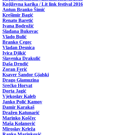
Književna karika / Lit link festival 2016
Antun Branko Šimić
Krešimir Bagić
Renato Baretić
Ivana Bodrožić
Slađana Bukovac
Vlado Bulić
Branko Cegec
Vladan Desnica
Ivica Djikić
Slavenka Drakulić
Daša Drndić
Zoran Ferić
Ksaver Šandor Gjalski
Drago Glamuzina
Srećko Horvat
Dorta Jagić
Vjekoslav Kaleb
Janko Polić Kamov
Damir Karakaš
Dražen Katunarić
Marinko Koščec
Maša Kolanović
Miroslav Krleža
Ranko Marinković