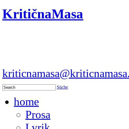
KritičnaMasa
kriticnamasa@kriticnamas
Süche
home
Prosa
Lyrik