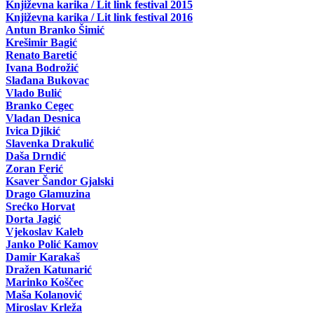
Književna karika / Lit link festival 2015
Književna karika / Lit link festival 2016
Antun Branko Šimić
Krešimir Bagić
Renato Baretić
Ivana Bodrožić
Slađana Bukovac
Vlado Bulić
Branko Cegec
Vladan Desnica
Ivica Djikić
Slavenka Drakulić
Daša Drndić
Zoran Ferić
Ksaver Šandor Gjalski
Drago Glamuzina
Srećko Horvat
Dorta Jagić
Vjekoslav Kaleb
Janko Polić Kamov
Damir Karakaš
Dražen Katunarić
Marinko Koščec
Maša Kolanović
Miroslav Krleža