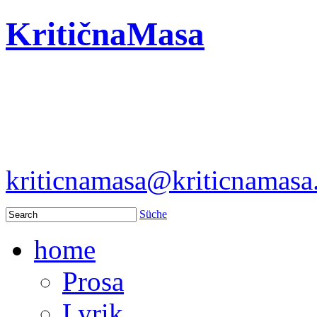
KritičnaMasa
kriticnamasa@kriticnamas
Süche
home
Prosa
Lyrik