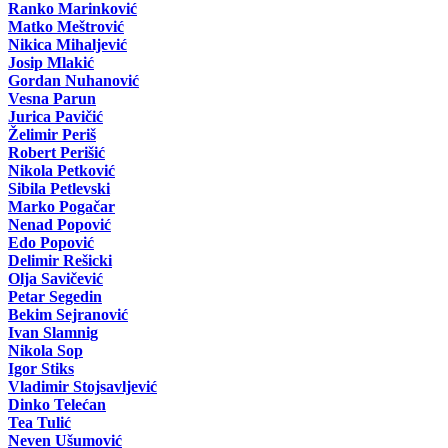
Ranko Marinković
Matko Meštrović
Nikica Mihaljević
Josip Mlakić
Gordan Nuhanović
Vesna Parun
Jurica Pavičić
Želimir Periš
Robert Perišić
Nikola Petković
Sibila Petlevski
Marko Pogačar
Nenad Popović
Edo Popović
Delimir Rešicki
Olja Savičević
Petar Segedin
Bekim Sejranović
Ivan Slamnig
Nikola Sop
Igor Stiks
Vladimir Stojsavljević
Dinko Telećan
Tea Tulić
Neven Ušumović