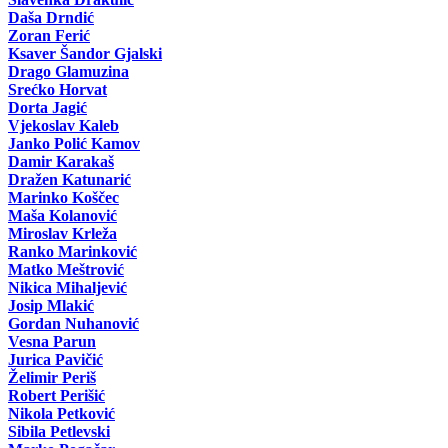
Daša Drndić
Zoran Ferić
Ksaver Šandor Gjalski
Drago Glamuzina
Srećko Horvat
Dorta Jagić
Vjekoslav Kaleb
Janko Polić Kamov
Damir Karakaš
Dražen Katunarić
Marinko Koščec
Maša Kolanović
Miroslav Krleža
Ranko Marinković
Matko Meštrović
Nikica Mihaljević
Josip Mlakić
Gordan Nuhanović
Vesna Parun
Jurica Pavičić
Želimir Periš
Robert Perišić
Nikola Petković
Sibila Petlevski