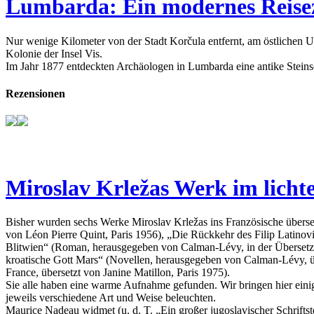
Lumbarda: Ein modernes Reisez
Nur wenige Kilometer von der Stadt Korčula entfernt, am östlichen 
Kolonie der Insel Vis.
Im Jahr 1877 entdeckten Archäologen in Lumbarda eine antike Steins
Rezensionen
Miroslav Krležas Werk im lichte
Bisher wurden sechs Werke Miroslav Krležas ins Französische überse
von Léon Pierre Quint, Paris 1956), „Die Rückkehr des Filip Latin
Blitwien“ (Roman, herausgegeben von Calman-Lévy, in der Übersetzun
kroatische Gott Mars“ (Novellen, herausgegeben von Calman-Lévy, üb
France, übersetzt von Janine Matillon, Paris 1975).
Sie alle haben eine warme Aufnahme gefunden. Wir bringen hier ein
jeweils verschiedene Art und Weise beleuchten.
Maurice Nadeau widmet (u. d. T. „Ein großer jugoslavischer Schrift