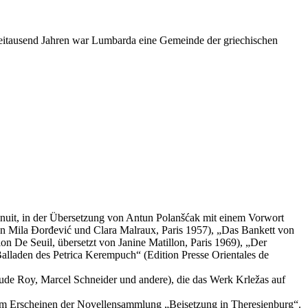
zweitausend Jahren war Lumbarda eine Gemeinde der griechischen
inuit, in der Übersetzung von Antun Polanšćak mit einem Vorwort
on Mila Đorđević und Clara Malraux, Paris 1957), „Das Bankett von
 De Seuil, übersetzt von Janine Matillon, Paris 1969), „Der
alladen des Petrica Kerempuch“ (Edition Presse Orientales de
ude Roy, Marcel Schneider und andere), die das Werk Krležas auf
 dem Erscheinen der Novellensammlung „Beisetzung in Theresienburg“.