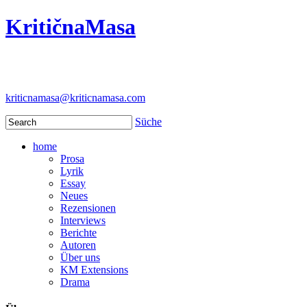
KritičnaMasa
kriticnamasa@kriticnamasa.com
Süche
home
Prosa
Lyrik
Essay
Neues
Rezensionen
Interviews
Berichte
Autoren
Über uns
KM Extensions
Drama