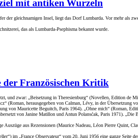
iel mit antiken Wurzeln
Ufer der gleichnamigen Insel, liegt das Dorf Lumbarda. Vor mehr als 
chnitzerei, das als Lumbarda-Psephisma bekannt wurde.
 der Französischen Kritik
tzt, und zwar: „Beisetzung in Theresienburg“ (Novellen, Edition de M
ovicz“ (Roman, herausgegeben von Calman, Lévy, in der Übersetzung v
g von Mauricette Beguitch, Paris 1964). „Ohne mich“ (Roman, Edition
ersetzt von Janine Matillon und Antun Polansćak, Paris 1971). „Die B
ige Auszüge aus Rezensionen (Maurice Nadeau, Léon Pierre Quint, Cla
steller“) im „France Observateur“ vom 20. Juni 1956 eine ganze Seite