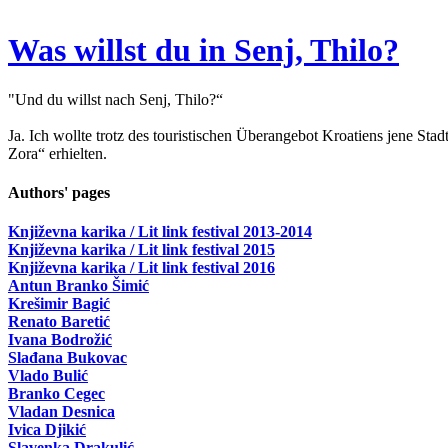
Was willst du in Senj, Thilo?
"Und du willst nach Senj, Thilo?“
Ja. Ich wollte trotz des touristischen Überangebot Kroatiens jene St
Zora“ erhielten.
Authors' pages
Književna karika / Lit link festival 2013-2014
Književna karika / Lit link festival 2015
Književna karika / Lit link festival 2016
Antun Branko Šimić
Krešimir Bagić
Renato Baretić
Ivana Bodrožić
Slađana Bukovac
Vlado Bulić
Branko Cegec
Vladan Desnica
Ivica Djikić
Slavenka Drakulić