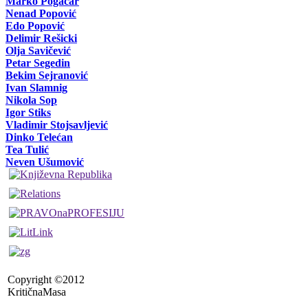
Marko Pogačar
Nenad Popović
Edo Popović
Delimir Rešicki
Olja Savičević
Petar Segedin
Bekim Sejranović
Ivan Slamnig
Nikola Sop
Igor Stiks
Vladimir Stojsavljević
Dinko Telećan
Tea Tulić
Neven Ušumović
Copyright ©2012
KritičnaMasa