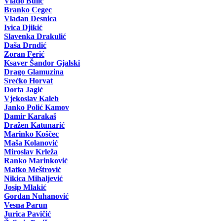
Vlado Bulić
Branko Cegec
Vladan Desnica
Ivica Djikić
Slavenka Drakulić
Daša Drndić
Zoran Ferić
Ksaver Šandor Gjalski
Drago Glamuzina
Srećko Horvat
Dorta Jagić
Vjekoslav Kaleb
Janko Polić Kamov
Damir Karakaš
Dražen Katunarić
Marinko Koščec
Maša Kolanović
Miroslav Krleža
Ranko Marinković
Matko Meštrović
Nikica Mihaljević
Josip Mlakić
Gordan Nuhanović
Vesna Parun
Jurica Pavičić