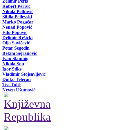
Želimir Periš
Robert Perišić
Nikola Petković
Sibila Petlevski
Marko Pogačar
Nenad Popović
Edo Popović
Delimir Rešicki
Olja Savičević
Petar Segedin
Bekim Sejranović
Ivan Slamnig
Nikola Sop
Igor Stiks
Vladimir Stojsavljević
Dinko Telećan
Tea Tulić
Neven Ušumović