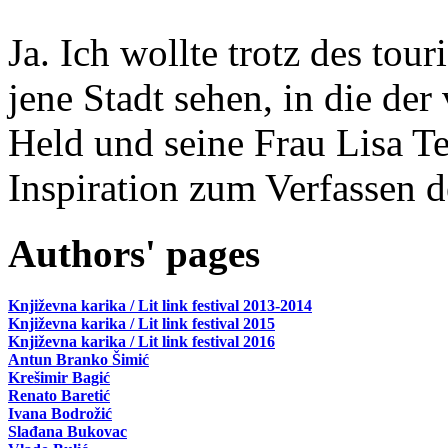
Ja. Ich wollte trotz des tou
jene Stadt sehen, in die der
Held und seine Frau Lisa T
Inspiration zum Verfassen d
Authors' pages
Književna karika / Lit link festival 2013-2014
Književna karika / Lit link festival 2015
Književna karika / Lit link festival 2016
Antun Branko Šimić
Krešimir Bagić
Renato Baretić
Ivana Bodrožić
Slađana Bukovac