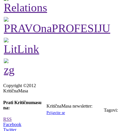
Copyright ©2012
KritičnaMasa
Prati Kritičnumasu
KritičnaMasa newsletter:
na:
Tagovi:
Prijavite se
RSS
Facebook
Twitter