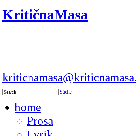
KritičnaMasa
kriticnamasa@kriticnamas
Süche
home
Prosa
Lyrik