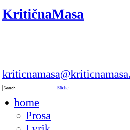
KritičnaMasa
kriticnamasa@kriticnamas
Süche
home
Prosa
Lyrik