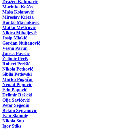
Dražen Katunarić
Marinko Koščec
Maša Kolanović
Miroslav Krleža
Ranko Marinković
Matko Meštrović
Nikica Mihaljević
Josip Mlakić
Gordan Nuhanović
Vesna Parun
Jurica Pavičić
Želimir Periš
Robert Perišić
Nikola Petković
Sibila Petlevski
Marko Pogačar
Nenad Popović
Edo Popović
Delimir Rešicki
Olja Savičević
Petar Segedin
Bekim Sejranović
Ivan Slamnig
Nikola Sop
Igor Stiks