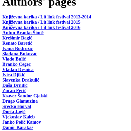
Authors' pages
Književna karika / Lit link festival 2013-2014
Književna karika / Lit link festival 2015
Književna karika / Lit link festival 2016
Antun Branko Šimić
Krešimir Bagić
Renato Baretić
Ivana Bodrožić
Slađana Bukovac
Vlado Bulić
Branko Cegec
Vladan Desnica
Ivica Djikić
Slavenka Drakulić
Daša Drndić
Zoran Ferić
Ksaver Šandor Gjalski
Drago Glamuzina
Srećko Horvat
Dorta Jagić
Vjekoslav Kaleb
Janko Polić Kamov
Damir Karakaš