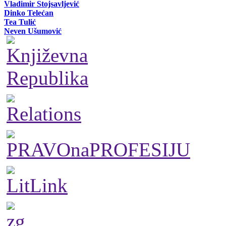
Vladimir Stojsavljević
Dinko Telećan
Tea Tulić
Neven Ušumović