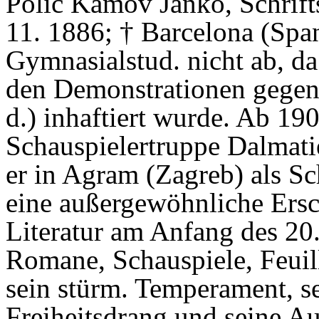
Polić Kamov Janko, Schrifts
11. 1886; † Barcelona (Span
Gymnasialstud. nicht ab, d
den Demonstrationen gegen
d.) inhaftiert wurde. Ab 190
Schauspielertruppe Dalmati
er in Agram (Zagreb) als Schr
eine außergewöhnliche Ersc
Literatur am Anfang des 20.
Romane, Schauspiele, Feuil
sein stürm. Temperament, 
Freiheitsdrang und seine A