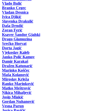
Vlado Bulić
Branko Cegec
Vladan Desnica
Ivica Djikić
Slavenka Drakulić
Daša Drndić
Zoran Ferić
Ksaver Šandor Gjalski
Drago Glamuzina
Srećko Horvat
Dorta Jagić
Vjekoslav Kaleb
Janko Polić Kamov
Damir Karakaš
Dražen Katunarić
Marinko Koščec
Maša Kolanović
Miroslav Krleža
Ranko Marinković
Matko Meštrović
Nikica Mihaljević
Josip Mlakić
Gordan Nuhanović
Vesna Parun
Jurica Pavičić