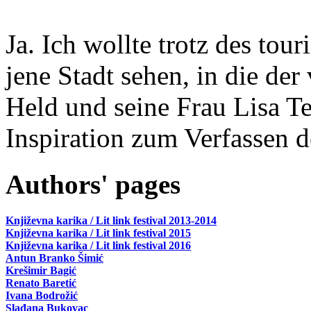
Ja. Ich wollte trotz des tou
jene Stadt sehen, in die der
Held und seine Frau Lisa T
Inspiration zum Verfassen d
Authors' pages
Književna karika / Lit link festival 2013-2014
Književna karika / Lit link festival 2015
Književna karika / Lit link festival 2016
Antun Branko Šimić
Krešimir Bagić
Renato Baretić
Ivana Bodrožić
Slađana Bukovac