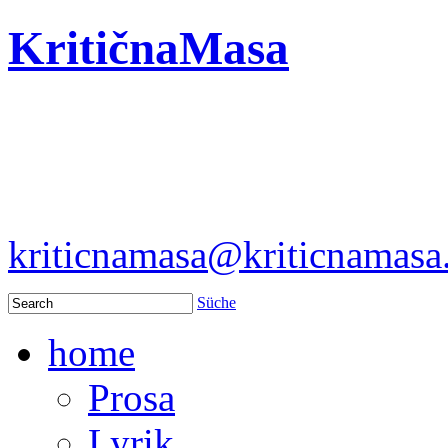
KritičnaMasa
kriticnamasa@kriticnamas
Süche
home
Prosa
Lyrik