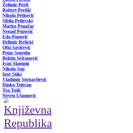
Želimir Periš
Robert Perišić
Nikola Petković
Sibila Petlevski
Marko Pogačar
Nenad Popović
Edo Popović
Delimir Rešicki
Olja Savičević
Petar Segedin
Bekim Sejranović
Ivan Slamnig
Nikola Sop
Igor Stiks
Vladimir Stojsavljević
Dinko Telećan
Tea Tulić
Neven Ušumović