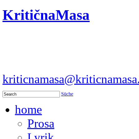
KritičnaMasa
kriticnamasa@kriticnamas
Süche
home
Prosa
Lyrik