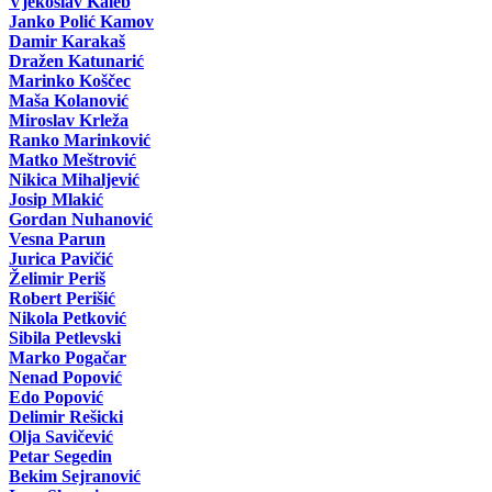
Vjekoslav Kaleb
Janko Polić Kamov
Damir Karakaš
Dražen Katunarić
Marinko Koščec
Maša Kolanović
Miroslav Krleža
Ranko Marinković
Matko Meštrović
Nikica Mihaljević
Josip Mlakić
Gordan Nuhanović
Vesna Parun
Jurica Pavičić
Želimir Periš
Robert Perišić
Nikola Petković
Sibila Petlevski
Marko Pogačar
Nenad Popović
Edo Popović
Delimir Rešicki
Olja Savičević
Petar Segedin
Bekim Sejranović