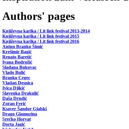
Authors' pages
Književna karika / Lit link festival 2013-2014
Književna karika / Lit link festival 2015
Književna karika / Lit link festival 2016
Antun Branko Šimić
Krešimir Bagić
Renato Baretić
Ivana Bodrožić
Slađana Bukovac
Vlado Bulić
Branko Cegec
Vladan Desnica
Ivica Djikić
Slavenka Drakulić
Daša Drndić
Zoran Ferić
Ksaver Šandor Gjalski
Drago Glamuzina
Srećko Horvat
Dorta Jagić