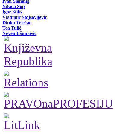
Ivan Slamnig
Nikola Sop
Igor Stiks
Vladimir Stojsavljević
Dinko Telećan
Tea Tulić
Neven Ušumović