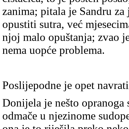
zanima; pitala je Sandru za 
opustiti sutra, već mjesecim
njoj malo opuštanja; zvao j
nema uopće problema.
Poslijepodne je opet navrati
Donijela je nešto opranoga s
odmače u njezinome sudoperu
ona je to riješila preko nek