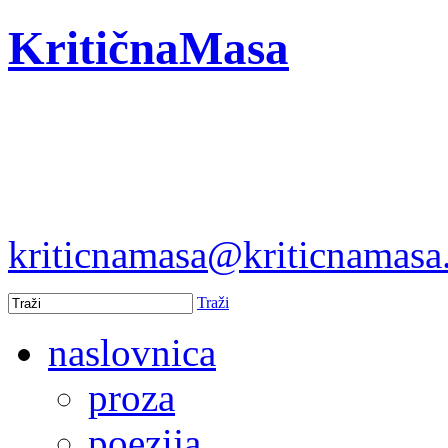
KritičnaMasa
kriticnamasa@kriticnamas
Traži
naslovnica
proza
poezija