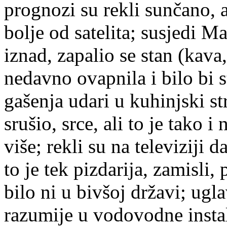
prognozi su rekli sunčano, a
bolje od satelita; susjedi M
iznad, zapalio se stan (kava,
nedavno ovapnila i bilo bi 
gašenja udari u kuhinjski s
srušio, srce, ali to je tako i
više; rekli su na televiziji d
to je tek pizdarija, zamisli,
bilo ni u bivšoj državi; ug
razumije u vodovodne instala