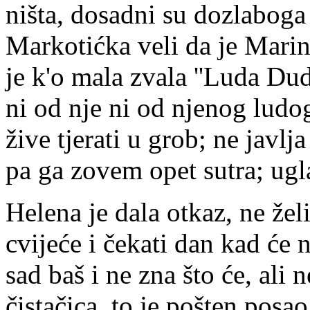
ništa, dosadni su dozlaboga i
Markotićka veli da je Marina
je k'o mala zvala ''Luda Duda'
ni od nje ni od njenog ludog
žive tjerati u grob; ne javlj
pa ga zovem opet sutra; ugla
Helena je dala otkaz, ne želi
cvijeće i čekati dan kad će 
sad baš i ne zna što će, ali 
čistačica, to je pošten posao