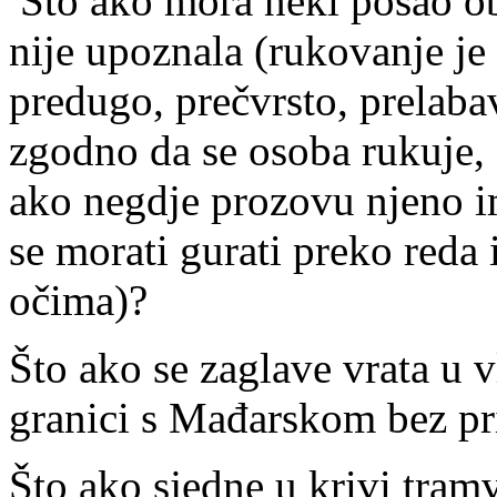
Što ako mora neki posao o
nije upoznala (rukovanje je
predugo, prečvrsto, prelabav
zgodno da se osoba rukuje, 
ako negdje prozovu njeno im
se morati gurati preko reda
očima)?
Što ako se zaglave vrata u v
granici s Mađarskom bez p
Što ako sjedne u krivi tram