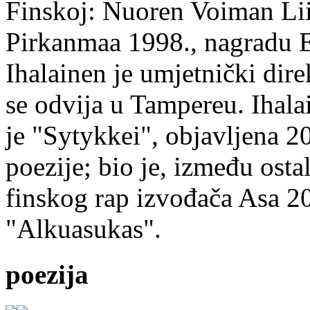
Finskoj: Nuoren Voiman Lii
Pirkanmaa 1998., nagradu 
Ihalainen je umjetnički dire
se odvija u Tampereu. Ihala
je "Sytykkei", objavljena 2
poezije; bio je, između ost
finskog rap izvođača Asa 20
"Alkuasukas".
poezija