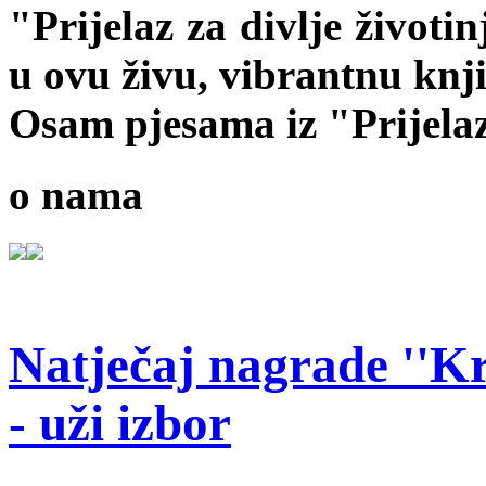
"Prijelaz za divlje životi
u ovu živu, vibrantnu knj
Osam pjesama iz "Prijelaza
o nama
Natječaj nagrade ''Kr
- uži izbor