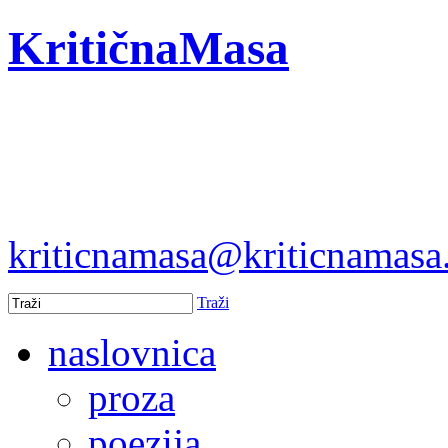
KritičnaMasa
kriticnamasa@kriticnamas
Traži
naslovnica
proza
poezija