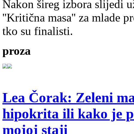
Nakon šireg izbora slijedi 
''Kritična masa'' za mlade pr
tko su finalisti.
proza
Lea Čorak: Zeleni man
hipokrita ili kako je 
mojoj staji