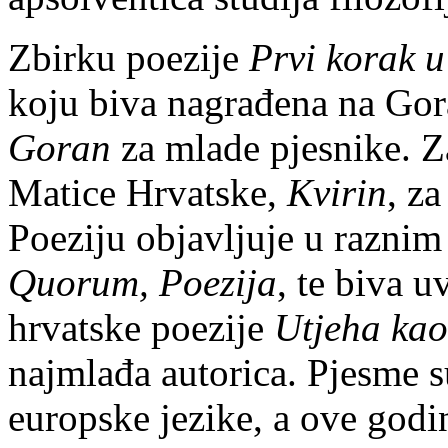
Zbirku poezije
Prvi korak 
koju biva nagrađena na Go
Goran
za mlade pjesnike. Z
Matice Hrvatske,
Kvirin
, z
Poeziju objavljuje u razni
Quorum, Poezija
, te biva 
hrvatske poezije
Utjeha ka
najmlađa autorica. Pjesme s
europske jezike, a ove godin