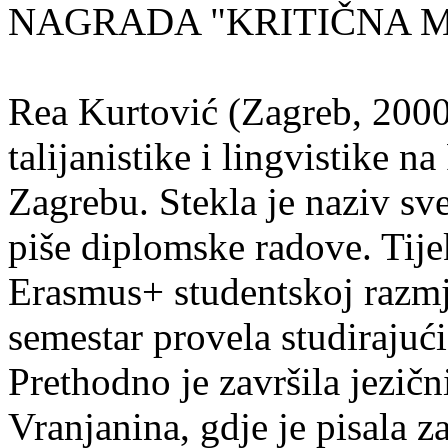
NAGRADA "KRITIČNA MASA
Rea Kurtović (Zagreb, 2000
talijanistike i lingvistike n
Zagrebu. Stekla je naziv sv
piše diplomske radove. Tije
Erasmus+ studentskoj razmj
semestar provela studirajuć
Prethodno je završila jezič
Vranjanina, gdje je pisala z