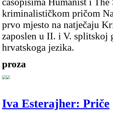
časopisima Humanist i The 
kriminalističkom pričom Na
prvo mjesto na natječaju Kri
zaposlen u II. i V. splitsko
hrvatskoga jezika.
proza
Iva Esterajher: Priče