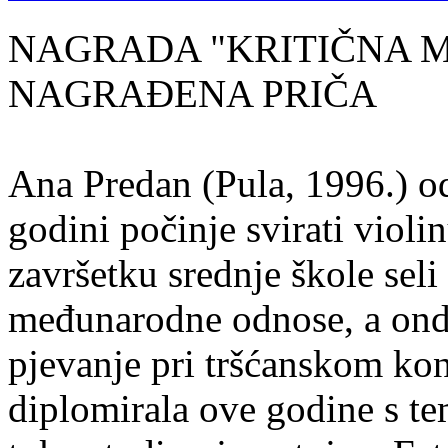
NAGRADA "KRITIČNA MASA
NAGRAĐENA PRIČA
Ana Predan (Pula, 1996.) od
godini počinje svirati violin
završetku srednje škole seli
međunarodne odnose, a onda
pjevanje pri tršćanskom kon
diplomirala ove godine s te