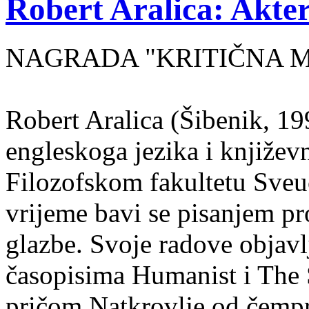
Robert Aralica: Akter
NAGRADA "KRITIČNA MASA
Robert Aralica (Šibenik, 199
engleskoga jezika i književ
Filozofskom fakultetu Sveuč
vrijeme bavi se pisanjem pr
glazbe. Svoje radove objavl
časopisima Humanist i The 
pričom Natkrovlje od čempr