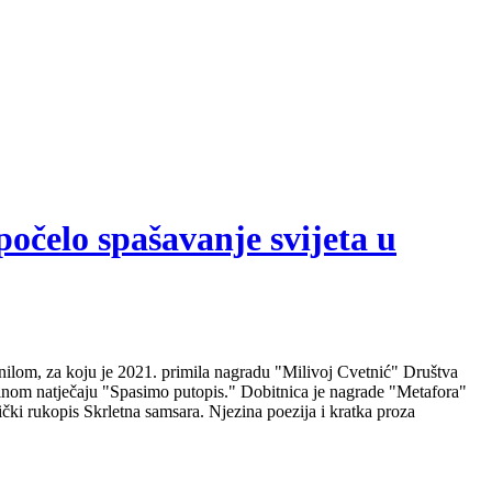
počelo spašavanje svijeta u
nilom, za koju je 2021. primila nagradu "Milivoj Cvetnić" Društva
nalnom natječaju "Spasimo putopis." Dobitnica je nagrade "Metafora"
čki rukopis Skrletna samsara. Njezina poezija i kratka proza