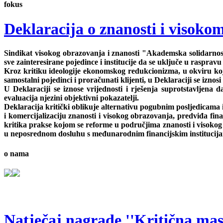
fokus
Deklaracija o znanosti i visok
Sindikat visokog obrazovanja i znanosti "Akademska solidarnost"
sve zainteresirane pojedince i institucije da se uključe u rasp
Kroz kritiku ideologije ekonomskog redukcionizma, u okviru koje 
samostalni pojedinci i proračunati klijenti, u Deklaraciji se iznosi
U Deklaraciji se iznose vrijednosti i rješenja suprotstavljena 
evaluacija njezini objektivni pokazatelji.
Deklaracija kritički oblikuje alternativu pogubnim posljedicama i
i komercijalizaciju znanosti i visokog obrazovanja, predviđa fi
kritika prakse kojom se reforme u područjima znanosti i visokog 
u neposrednom dosluhu s međunarodnim financijskim institucij
o nama
Natječaj nagrade ''Kritična masa'