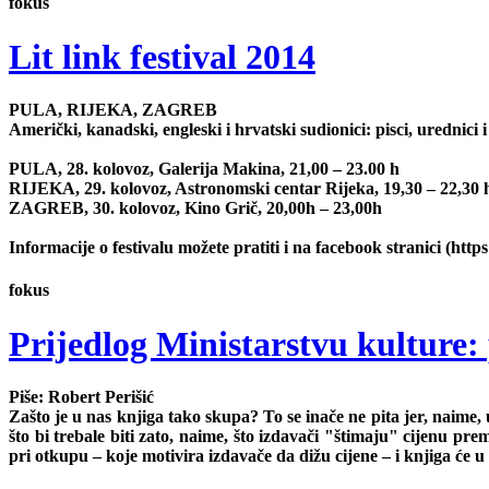
fokus
Lit link festival 2014
PULA, RIJEKA, ZAGREB
Američki, kanadski, engleski i hrvatski sudionici: pisci, urednici i
PULA, 28. kolovoz, Galerija Makina, 21,00 – 23.00 h
RIJEKA, 29. kolovoz, Astronomski centar Rijeka, 19,30 – 22,30 
ZAGREB, 30. kolovoz, Kino Grič, 20,00h – 23,00h
Informacije o festivalu možete pratiti i na facebook stranici (https
fokus
Prijedlog Ministarstvu kulture: 
Piše: Robert Perišić
Zašto je u nas knjiga tako skupa? To se inače ne pita jer, naim
što bi trebale biti zato, naime, što izdavači "štimaju" cijenu pr
pri otkupu – koje motivira izdavače da dižu cijene – i knjiga će u 