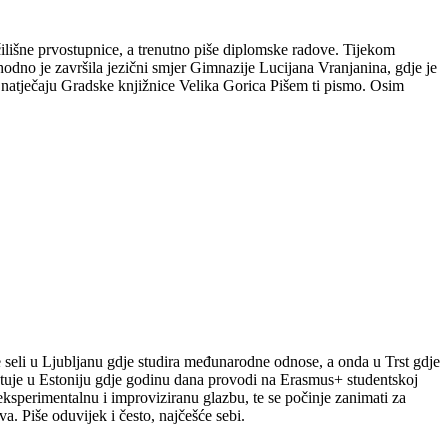
čilišne prvostupnice, a trenutno piše diplomske radove. Tijekom
hodno je završila jezični smjer Gimnazije Lucijana Vranjanina, gdje je
m natječaju Gradske knjižnice Velika Gorica Pišem ti pismo. Osim
le seli u Ljubljanu gdje studira međunarodne odnose, a onda u Trst gdje
putuje u Estoniju gdje godinu dana provodi na Erasmus+ studentskoj
a eksperimentalnu i improviziranu glazbu, te se počinje zanimati za
a. Piše oduvijek i često, najčešće sebi.