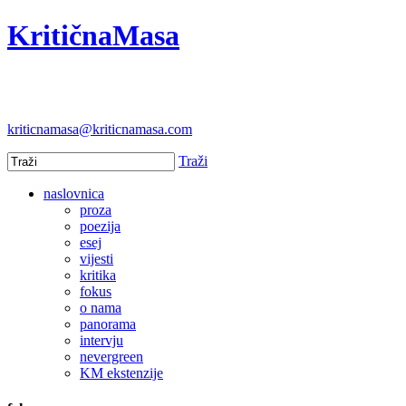
KritičnaMasa
kriticnamasa@kriticnamasa.com
Traži
naslovnica
proza
poezija
esej
vijesti
kritika
fokus
o nama
panorama
intervju
nevergreen
KM ekstenzije