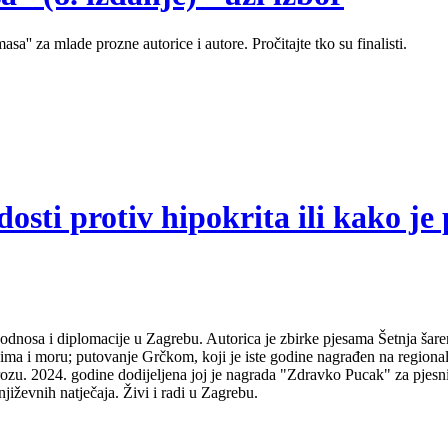
sa'' za mlade prozne autorice i autore. Pročitajte tko su finalisti.
sti protiv hipokrita ili kako je 
odnosa i diplomacije u Zagrebu. Autorica je zbirke pjesama Šetnja šare
udima i moru; putovanje Grčkom, koji je iste godine nagrađen na regio
ozu. 2024. godine dodijeljena joj je nagrada "Zdravko Pucak" za pjesni
jiževnih natječaja. Živi i radi u Zagrebu.