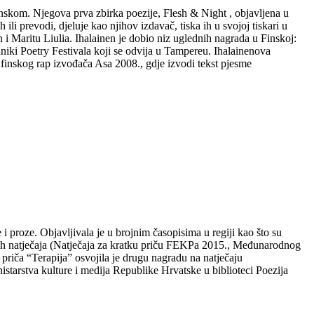
danskom. Njegova prva zbirka poezije, Flesh & Night , objavljena u
li prevodi, djeluje kao njihov izdavač, tiska ih u svojoj tiskari u
 i Maritu Liulia. Ihalainen je dobio niz uglednih nagrada u Finskoj:
iki Poetry Festivala koji se odvija u Tampereu. Ihalainenova
 finskog rap izvođača Asa 2008., gdje izvodi tekst pjesme
i proze. Objavljivala je u brojnim časopisima u regiji kao što su
evnih natječaja (Natječaja za kratku priču FEKPa 2015., Međunarodnog
riča “Terapija” osvojila je drugu nagradu na natječaju
arstva kulture i medija Republike Hrvatske u biblioteci Poezija