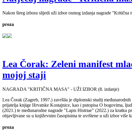
Nakon šireg izbora slijedi uži izbor osmog izdanja nagrade ''Kritična ma
proza
Lea Čorak: Zeleni manifest mlado
mojoj staji
NAGRADA "KRITIČNA MASA" - UŽI IZBOR (8. izdanje)
Lea Čorak (Zagreb, 1997.) završila je diplomski studij međunarodnih 
prijatelja knjige Hrvatske Kostajnice, kao i putopisa O bogovima, lj
(2021.) te međunarodne nagrade "Lapis Histriae" (2022.) za kratku pr
objavljivane su u književnim časopisima te uvrštene u uži izbor više kn
proza