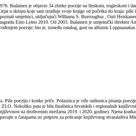
Od 1978. Ihalainen je objavio 34 zbirke poezije na finskom, engleskom i 
at u sklopu koje sam izrađuje svoje knjige od početka do kraja: piše ih i
 poznati umjetnici, uključujući Williama S. Burroughsa , Outi Heiskanen
gradu Eino Leino 2010. Od 2003. Ihalainen je umjetnički direktor Ann
izvođenjem poezije; bio je, između ostalog, gost na albumu Loppuasukas
Piše poeziju i kratke priče. Polaznica je više radionica pisanja poezije 
e ZLO. Nekoliko puta je bila finalistica hrvatskih i regionalnih knjiž
jiževnost na društvenim mrežama 2019. i 2020. godine). Njena kratka p
e u čarapama uz potporu za poticanje književnog stvaralaštva Minist