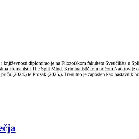
a i književnosti diplomirao je na Filozofskom fakultetu Sveučilišta u S
isima Humanist i The Split Mind. Kriminalističkom pričom Natkrovlje od
ti priču (2024.) te Prozak (2025.). Trenutno je zaposlen kao nastavnik hr
ečja