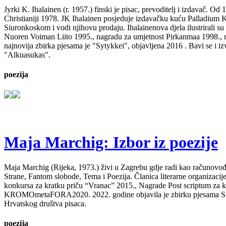
Jyrki K. Ihalainen (r. 1957.) finski je pisac, prevoditelj i izdavač. 
Christianiji 1978. JK Ihalainen posjeduje izdavačku kuću Palladium Kirj
Siuronkoskom i vodi njihovu prodaju. Ihalainenova djela ilustrirali su
Nuoren Voiman Liito 1995., nagradu za umjetnost Pirkanmaa 1998., na
najnovija zbirka pjesama je "Sytykkei", objavljena 2016 . Bavi se i 
"Alkuasukas".
poezija
Maja Marchig: Izbor iz poezije
Maja Marchig (Rijeka, 1973.) živi u Zagrebu gdje radi kao računovođa. 
Strane, Fantom slobode, Tema i Poezija. Članica literarne organizacij
konkursa za kratku priču “Vranac” 2015., Nagrade Post scriptum za kn
KROMOmetaFORA2020. 2022. godine objavila je zbirku pjesama Spavajt
Hrvatskog društva pisaca.
poezija