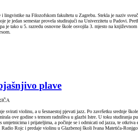
 i lingvistike na Filozofskom fakultetu u Zagrebu. Stekla je naziv sveu
je je jedan semestar provela studirajući na Univerzitetu u Padovi. Pret
a pa je tako u 5. razredu osnovne škole osvojila 3. mjesto na književno
lesom.
bjašnjivo plave
RIČA
e svirati violinu, a u šesnaestoj pjevati jazz. Po završetku srednje ško
mirala ove godine s temom radništva u glazbi Istre. U toku studiranja 
s umjetnicima i prijateljima, a počinje se i odmicati od jazza, te otkriv
za Radio Rojc i predaje violinu u Glazbenoj školi Ivana Matetića-Ronjgov