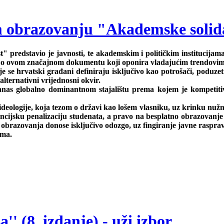
om obrazovanju "Akademske solid
 predstavio je javnosti, te akademskim i političkim institucijam
ravu o ovom značajnom dokumentu koji oponira vladajućim trendovi
se hrvatski građani definiraju isključivo kao potrošači, poduzetn
 alternativni vrijednosni okvir.
danas globalno dominantnom stajalištu prema kojem je kompetitivn
deologije, koja tezom o državi kao lošem vlasniku, uz krinku nužne 
nancijsku penalizaciju studenata, a pravo na besplatno obrazovan
obrazovanja donose isključivo odozgo, uz fingiranje javne rasprave
ama.
' (8. izdanje) - uži izbor