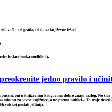
 izdavači – tri grada, tri dana književne fešte!
h
://hr-hr.facebook.com/litlink).
preokrenite jedno pravilo i učini
e, upućeni, oni u književnim krugovima dobro znaju razlog. No šir
ema otkupu za javne knjižnice, a ne prema publici... To traje deset
Hrvatskoj postati jeftinija.