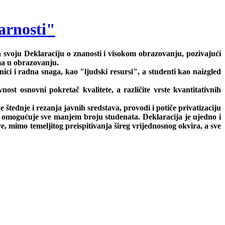
arnosti"
a svoju Deklaraciju o znanosti i visokom obrazovanju, pozivajući
ma u obrazovanju.
ici i radna snaga, kao "ljudski resursi", a studenti kao naizgled
ost osnovni pokretač kvalitete, a različite vrste kvantitativnih
štednje i rezanja javnih sredstava, provodi i potiče privatizaciju
je omogućuje sve manjem broju studenata. Deklaracija je ujedno i
, mimo temeljitog preispitivanja šireg vrijednosnog okvira, a sve