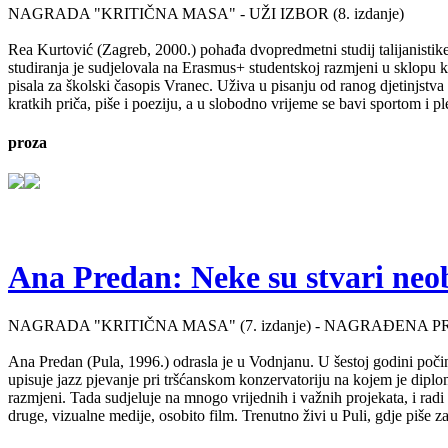
NAGRADA "KRITIČNA MASA" - UŽI IZBOR (8. izdanje)
Rea Kurtović (Zagreb, 2000.) pohađa dvopredmetni studij talijanistike
studiranja je sudjelovala na Erasmus+ studentskoj razmjeni u sklopu ko
pisala za školski časopis Vranec. Uživa u pisanju od ranog djetinjstv
kratkih priča, piše i poeziju, a u slobodno vrijeme se bavi sportom i p
proza
Ana Predan: Neke su stvari neo
NAGRADA "KRITIČNA MASA" (7. izdanje) - NAGRAĐENA P
Ana Predan (Pula, 1996.) odrasla je u Vodnjanu. U šestoj godini počinj
upisuje jazz pjevanje pri tršćanskom konzervatoriju na kojem je diplo
razmjeni. Tada sudjeluje na mnogo vrijednih i važnih projekata, i radi 
druge, vizualne medije, osobito film. Trenutno živi u Puli, gdje piše 