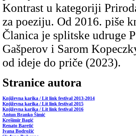
Kontrast u kategoriji Priro
za poeziju. Od 2016. piše k
Članica je splitske udruge 
Gašperov i Sarom Kopeczky 
od ideje do priče (2023).
Stranice autora
Književna karika / Lit link festival 2013-2014
Književna karika / Lit link festival 2015
Književna karika / Lit link festival 2016
Antun Branko Šimić
Krešimir Bagić
Renato Baretić
Ivana Bodrožić