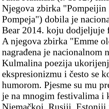
Njegova zbirka "Pompeijin i
Pompeja") dobila je nacion
Bear 2014. koju dodjeljuje f
A njegova zbirka "Emme ol
nagrađena je nacionalnom 
Kulmalina poezija ukorijenj
ekspresionizmu i često se k
humorom. Pjesme su mu pre
je na mnogim festivalima i 
Njemačkoj, Rusiji, Estoniji