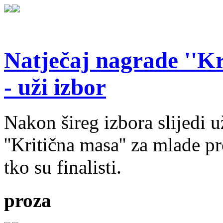
Natječaj nagrade ''Kr
- uži izbor
Nakon šireg izbora slijedi 
''Kritična masa'' za mlade pr
tko su finalisti.
proza