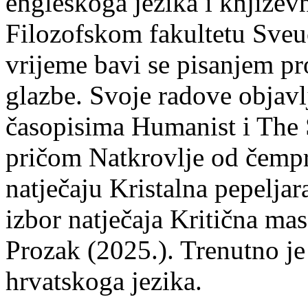
engleskoga jezika i književ
Filozofskom fakultetu Sveuč
vrijeme bavi se pisanjem pr
glazbe. Svoje radove objavl
časopisima Humanist i The 
pričom Natkrovlje od čempr
natječaju Kristalna pepeljar
izbor natječaja Kritična mas
Prozak (2025.). Trenutno je
hrvatskoga jezika.