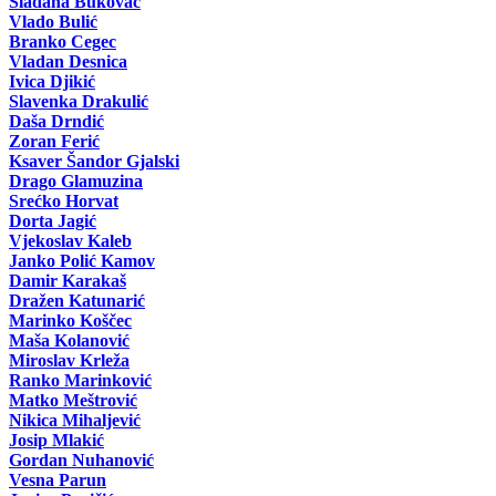
Slađana Bukovac
Vlado Bulić
Branko Cegec
Vladan Desnica
Ivica Djikić
Slavenka Drakulić
Daša Drndić
Zoran Ferić
Ksaver Šandor Gjalski
Drago Glamuzina
Srećko Horvat
Dorta Jagić
Vjekoslav Kaleb
Janko Polić Kamov
Damir Karakaš
Dražen Katunarić
Marinko Koščec
Maša Kolanović
Miroslav Krleža
Ranko Marinković
Matko Meštrović
Nikica Mihaljević
Josip Mlakić
Gordan Nuhanović
Vesna Parun