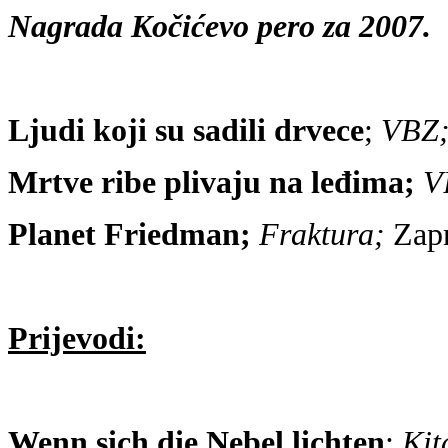
Nagrada Kočićevo pero za 2007.
Ljudi koji su sadili drvece
;
VBZ
Mrtve ribe plivaju na leđima;
V
Planet Friedman;
Fraktura;
Zapr
Prijevodi:
Wenn sich die Nebel lichten
;
Kit