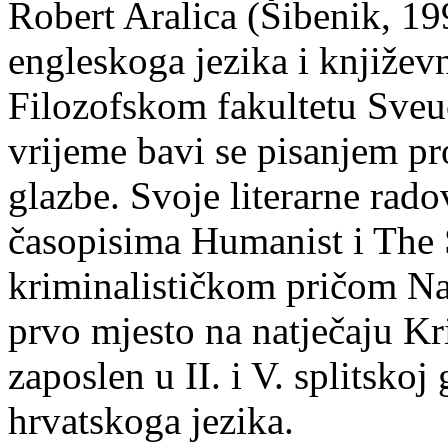
Robert Aralica (Šibenik, 199
engleskoga jezika i književ
Filozofskom fakultetu Sveuč
vrijeme bavi se pisanjem pr
glazbe. Svoje literarne rado
časopisima Humanist i The 
kriminalističkom pričom Na
prvo mjesto na natječaju Kri
zaposlen u II. i V. splitsko
hrvatskoga jezika.