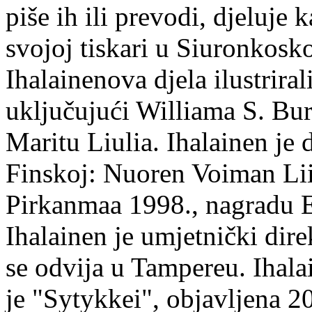
piše ih ili prevodi, djeluje 
svojoj tiskari u Siuronkosk
Ihalainenova djela ilustriral
uključujući Williama S. Bur
Maritu Liulia. Ihalainen je
Finskoj: Nuoren Voiman Lii
Pirkanmaa 1998., nagradu 
Ihalainen je umjetnički dire
se odvija u Tampereu. Ihala
je "Sytykkei", objavljena 2