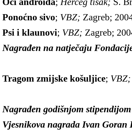
Oči androida
;
Herceg tisak;
Š. Br
Ponoćno sivo
;
VBZ;
Zagreb; 2004.
Psi i klaunovi
;
VBZ;
Zagreb; 200
Nagrađen na natječaju Fondacije
Tragom zmijske košuljice
;
VBZ
Nagrađen godišnjom stipendijom
Vjesnikova nagrada Ivan Goran K