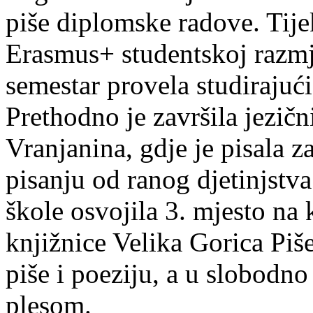
piše diplomske radove. Tije
Erasmus+ studentskoj razmj
semestar provela studirajuć
Prethodno je završila jezič
Vranjanina, gdje je pisala z
pisanju od ranog djetinjstva
škole osvojila 3. mjesto na
knjižnice Velika Gorica Piš
piše i poeziju, a u slobodno
plesom.