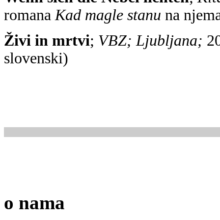
romana
Kad magle stanu
na njema
Živi in mrtvi
;
VBZ; Ljubljana;
20
slovenski)
o nama