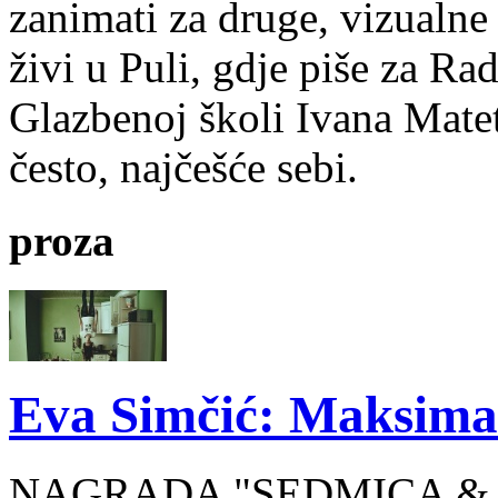
zanimati za druge, vizualne
živi u Puli, gdje piše za Ra
Glazbenoj školi Ivana Mate
često, najčešće sebi.
proza
Eva Simčić: Maksima
NAGRADA "SEDMICA & 