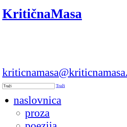
KritičnaMasa
kriticnamasa@kriticnamas
Traži
naslovnica
proza
poezija