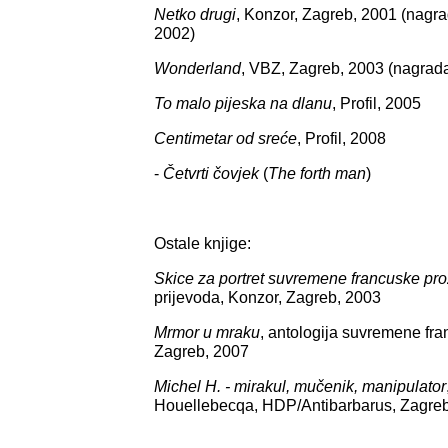
Netko drugi
, Konzor, Zagreb, 2001 (nagr
2002)
Wonderland
, VBZ, Zagreb, 2003 (nagrad
To malo pijeska na dlanu
, Profil, 2005
Centimetar od sreće
, Profil, 2008
-
Četvrti čovjek
(
The forth man
)
Ostale knjige:
Skice za portret suvremene francuske pr
prijevoda, Konzor, Zagreb, 2003
Mrmor u mraku
, antologija suvremene fran
Zagreb, 2007
Michel H. - mirakul, mučenik, manipulator
Houellebecqa, HDP/Antibarbarus, Zagre