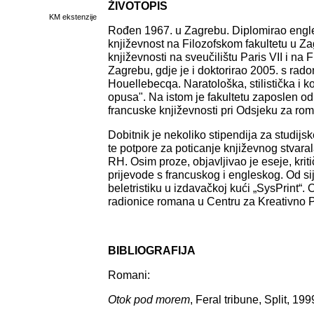
ŽIVOTOPIS
KM ekstenzije
Rođen 1967. u Zagrebu. Diplomirao englesk
književnost na Filozofskom fakultetu u Za
književnosti na sveučilištu Paris VII i na 
Zagrebu, gdje je i doktorirao 2005. s rad
Houellebecqa. Naratološka, stilistička i k
opusa". Na istom je fakultetu zaposlen o
francuske književnosti pri Odsjeku za rom
Dobitnik je nekoliko stipendija za studij
te potpore za poticanje književnog stvaral
RH. Osim proze, objavljivao je eseje, krit
prijevode s francuskog i engleskog. Od si
beletristiku u izdavačkoj kući „SysPrint“.
radionice romana u Centru za Kreativno 
BIBLIOGRAFIJA
Romani:
Otok pod morem
, Feral tribune, Split, 199