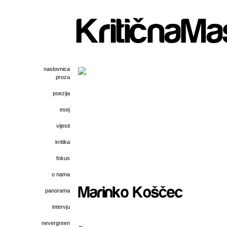
naslovnica
proza
poezija
esej
vijesti
kritika
fokus
o nama
panorama
intervju
nevergreen