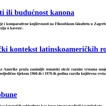
i ili budućnost kanona
gije i komparativne književnosti na Filozofskom fakultetu u Zagr
ezija u kavezu'.
čki kontekst latinskoameričkih r
e Amerike pruža zanimljiv tematski okvir raznim vrstama umjetnos
posljedično tijekom 1960-ih i 1970-ih godina razvila književna vrst
pobune
se japanskih subkultura kao izraz otpora tradiciji i patrijahatu.