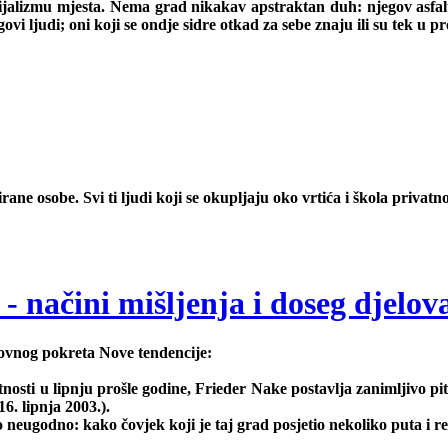
jalizmu mjesta. Nema grad nikakav apstraktan duh: njegov asfalt is
ovi ljudi; oni koji se ondje sidre otkad za sebe znaju ili su tek u pr
rane osobe. Svi ti ljudi koji se okupljaju oko vrtića i škola privatn
 - načini mišljenja i doseg djelov
nog pokreta Nove tendencije:
 u lipnju prošle godine, Frieder Nake postavlja zanimljivo pita
6. lipnja 2003.).
neugodno: kako čovjek koji je taj grad posjetio nekoliko puta i r