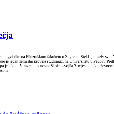
ečja
 i lingvistike na Filozofskom fakultetu u Zagrebu. Stekla je naziv sveu
je je jedan semestar provela studirajući na Univerzitetu u Padovi. Pret
a pa je tako u 5. razredu osnovne škole osvojila 3. mjesto na književno
lesom.