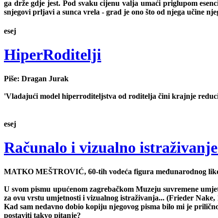
ga drže gdje jest. Pod svaku cijenu valja umaći priglupom esenci
snjegovi prljavi a sunca vrela - grad je ono što od njega učine njeg
esej
HiperRoditelji
Piše: Dragan Jurak
'Vladajući model hiperroditeljstva od roditelja čini krajnje reduci
esej
Računalo i vizualno istraživanje
MATKO MEŠTROVIĆ, 60-tih vodeća figura međunarodnog likov
U svom pismu upućenom zagrebačkom Muzeju suvremene umjetnosti
za ovu vrstu umjetnosti i vizualnog istraživanja... (Frieder Nake, 1
Kad sam nedavno dobio kopiju njegovog pisma bilo mi je prilično 
postaviti takvo pitanje?