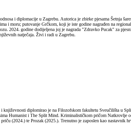
odnosa i diplomacije u Zagrebu. Autorica je zbirke pjesama Šetnja šare
udima i moru; putovanje Grčkom, koji je iste godine nagrađen na regio
ozu. 2024. godine dodijeljena joj je nagrada "Zdravko Pucak" za pjesni
jiževnih natječaja. Živi i radi u Zagrebu.
a i književnosti diplomirao je na Filozofskom fakultetu Sveučilišta u S
isima Humanist i The Split Mind. Kriminalističkom pričom Natkrovlje od
ti priču (2024.) te Prozak (2025.). Trenutno je zaposlen kao nastavnik hr