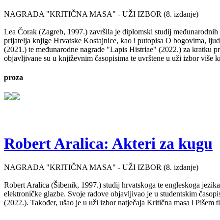
NAGRADA "KRITIČNA MASA" - UŽI IZBOR (8. izdanje)
Lea Čorak (Zagreb, 1997.) završila je diplomski studij međunarodnih 
prijatelja knjige Hrvatske Kostajnice, kao i putopisa O bogovima, lj
(2021.) te međunarodne nagrade "Lapis Histriae" (2022.) za kratku pr
objavljivane su u književnim časopisima te uvrštene u uži izbor više kn
proza
Robert Aralica: Akteri za kugu
NAGRADA "KRITIČNA MASA" - UŽI IZBOR (8. izdanje)
Robert Aralica (Šibenik, 1997.) studij hrvatskoga te engleskoga jezik
elektroničke glazbe. Svoje radove objavljivao je u studentskim časop
(2022.). Također, ušao je u uži izbor natječaja Kritična masa i Pišem 