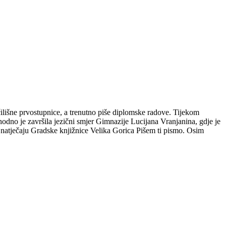
čilišne prvostupnice, a trenutno piše diplomske radove. Tijekom
hodno je završila jezični smjer Gimnazije Lucijana Vranjanina, gdje je
m natječaju Gradske knjižnice Velika Gorica Pišem ti pismo. Osim