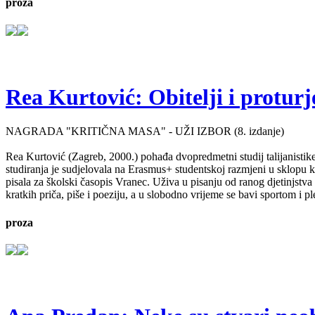
proza
Rea Kurtović: Obitelji i proturj
NAGRADA "KRITIČNA MASA" - UŽI IZBOR (8. izdanje)
Rea Kurtović (Zagreb, 2000.) pohađa dvopredmetni studij talijanistike
studiranja je sudjelovala na Erasmus+ studentskoj razmjeni u sklopu ko
pisala za školski časopis Vranec. Uživa u pisanju od ranog djetinjstv
kratkih priča, piše i poeziju, a u slobodno vrijeme se bavi sportom i p
proza