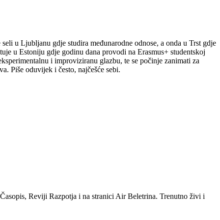
le seli u Ljubljanu gdje studira međunarodne odnose, a onda u Trst gdje
putuje u Estoniju gdje godinu dana provodi na Erasmus+ studentskoj
a eksperimentalnu i improviziranu glazbu, te se počinje zanimati za
a. Piše oduvijek i često, najčešće sebi.
sopis, Reviji Razpotja i na stranici Air Beletrina. Trenutno živi i