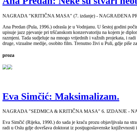
Ana Predan: Neke su stvari neo
NAGRADA "KRITIČNA MASA" (7. izdanje) - NAGRAĐENA P
Ana Predan (Pula, 1996.) odrasla je u Vodnjanu. U šestoj godini počinj
upisuje jazz pjevanje pri tršćanskom konzervatoriju na kojem je diplo
razmjeni. Tada sudjeluje na mnogo vrijednih i važnih projekata, i radi 
druge, vizualne medije, osobito film. Trenutno živi u Puli, gdje piše 
proza
Eva Simčić: Maksimalizam.
NAGRADA "SEDMICA & KRITIČNA MASA" 6. IZDANJE - 
Eva Simčić (Rijeka, 1990.) do sada je kraću prozu objavljivala na stra
radi u Oslu gdje dovršava doktorat iz postjugoslavenske književnosti i