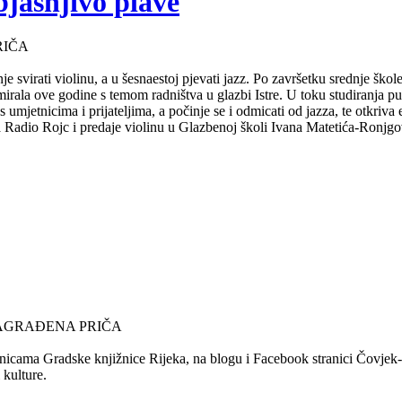
bjašnjivo plave
RIČA
e svirati violinu, a u šesnaestoj pjevati jazz. Po završetku srednje ško
mirala ove godine s temom radništva u glazbi Istre. U toku studiranja 
s umjetnicima i prijateljima, a počinje se i odmicati od jazza, te otkriv
za Radio Rojc i predaje violinu u Glazbenoj školi Ivana Matetića-Ronjgov
NAGRAĐENA PRIČA
nicama Gradske knjižnice Rijeka, na blogu i Facebook stranici Čovjek-Ča
 kulture.