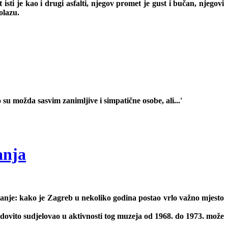
ti je kao i drugi asfalti, njegov promet je gust i bučan, njegovi
olazu.
o su možda sasvim zanimljive i simpatične osobe, ali...'
anja
nje: kako je Zagreb u nekoliko godina postao vrlo važno mjesto
edovito sudjelovao u aktivnosti tog muzeja od 1968. do 1973. može