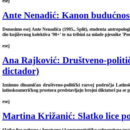
esej
Ante Nenadić: Kanon budućnost
Donosimo esej Ante Nenadića (1995., Split), studenta antropolo
dio književnog kolektiva '90+' te na tribini za mlade pjesnike 'Po
esej
Ana Rajković: Društveno-politi
dictador)
Iznimno dinamičan društveno-politički razvoj područja Latinsk
latinskoameričkog prostora predstavljaju brojni diktatori pa se 
esej
Martina Križanić: Slatko lice 
Slatko lice pobune : ženstvene i konzumerističke subverzivne prak