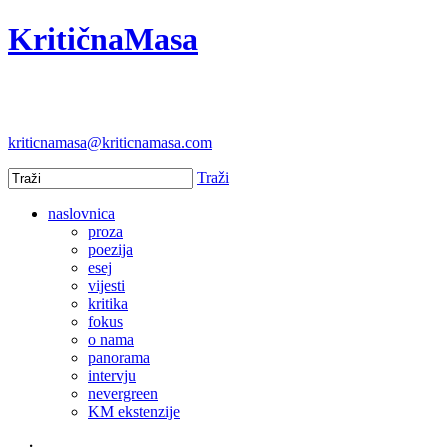
KritičnaMasa
kriticnamasa@kriticnamasa.com
Traži
naslovnica
proza
poezija
esej
vijesti
kritika
fokus
o nama
panorama
intervju
nevergreen
KM ekstenzije