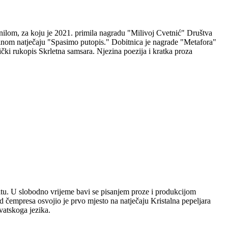
nilom, za koju je 2021. primila nagradu "Milivoj Cvetnić" Društva
nalnom natječaju "Spasimo putopis." Dobitnica je nagrade "Metafora"
čki rukopis Skrletna samsara. Njezina poezija i kratka proza
plitu. U slobodno vrijeme bavi se pisanjem proze i produkcijom
 čempresa osvojio je prvo mjesto na natječaju Kristalna pepeljara
vatskoga jezika.