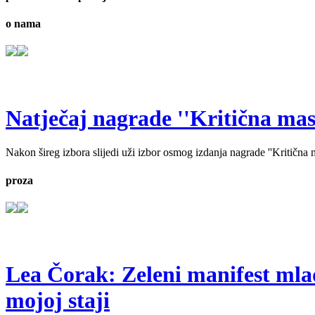
o nama
Natječaj nagrade ''Kritična masa'
Nakon šireg izbora slijedi uži izbor osmog izdanja nagrade ''Kritična ma
proza
Lea Čorak: Zeleni manifest mlado
mojoj staji