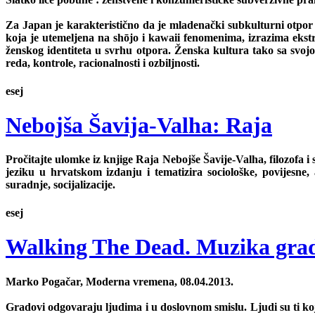
Za Japan je karakteristično da je mladenački subkulturni otpor
koja je utemeljena na shōjo i kawaii fenomenima, izrazima ekstre
ženskog identiteta u svrhu otpora. Ženska kultura tako sa svo
reda, kontrole, racionalnosti i ozbiljnosti.
esej
Nebojša Šavija-Valha: Raja
Pročitajte ulomke iz knjige Raja Nebojše Šavije-Valha, filozofa 
jeziku u hrvatskom izdanju i tematizira sociološke, povijesne,
suradnje, socijalizacije.
esej
Walking The Dead. Muzika gra
Marko Pogačar, Moderna vremena, 08.04.2013.
Gradovi odgovaraju ljudima i u doslovnom smislu. Ljudi su ti koji