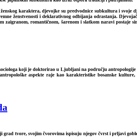
 ženskog karaktera, djevojke su predvodnice subkultura i svoje 
mne ženstvenosti i deklarativnog odbijanja odrastanja. Djevojačku
jom zaigranom, romantičnom, šarenom i slatkom naravi postaje si
i sociologa koji je doktorirao u Ljubljani na području antropolog
 antropološke aspekte raje kao karakteristike bosanske kulture,
da
 grad tvore, svojim čvorovima ispisuju njegov čvrst i prljavi goble