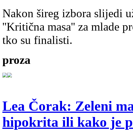
Nakon šireg izbora slijedi 
''Kritična masa'' za mlade pr
tko su finalisti.
proza
Lea Čorak: Zeleni man
hipokrita ili kako je 