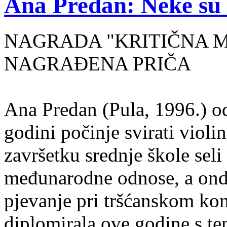
Ana Predan: Neke su 
NAGRADA "KRITIČNA MASA
NAGRAĐENA PRIČA
Ana Predan (Pula, 1996.) od
godini počinje svirati violin
završetku srednje škole seli
međunarodne odnose, a onda
pjevanje pri tršćanskom kon
diplomirala ove godine s te