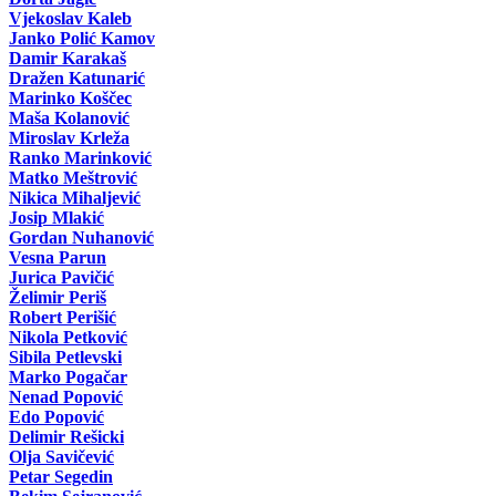
Vjekoslav Kaleb
Janko Polić Kamov
Damir Karakaš
Dražen Katunarić
Marinko Koščec
Maša Kolanović
Miroslav Krleža
Ranko Marinković
Matko Meštrović
Nikica Mihaljević
Josip Mlakić
Gordan Nuhanović
Vesna Parun
Jurica Pavičić
Želimir Periš
Robert Perišić
Nikola Petković
Sibila Petlevski
Marko Pogačar
Nenad Popović
Edo Popović
Delimir Rešicki
Olja Savičević
Petar Segedin