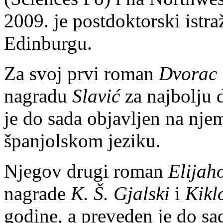
2009. je postdoktorski istra
Edinburgu.
Za svoj prvi roman
Dvorac
nagradu
Slavić
za najbolju 
je do sada objavljen na nj
španjolskom jeziku.
Njegov drugi roman
Elijah
nagrade
K. Š. Gjalski
i
Kikl
godine, a preveden je do sa