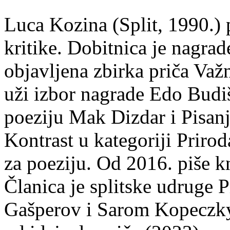
Luca Kozina (Split, 1990.) 
kritike. Dobitnica je nagra
objavljena zbirka priča Važn
uži izbor nagrade Edo Budiš
poeziju Mak Dizdar i Pisan
Kontrast u kategoriji Priro
za poeziju. Od 2016. piše k
Članica je splitske udruge 
Gašperov i Sarom Kopeczky 