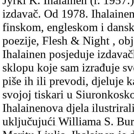
Jyrki K. Ihalainen (r. 1957.) 
izdavač. Od 1978. Ihalainen
finskom, engleskom i dans
poezije, Flesh & Night , obj
Ihalainen posjeduje izdavač
sklopu koje sam izrađuje sv
piše ih ili prevodi, djeluje 
svojoj tiskari u Siuronkosk
Ihalainenova djela ilustriral
uključujući Williama S. Bur