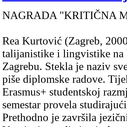
NAGRADA "KRITIČNA MASA
Rea Kurtović (Zagreb, 2000
talijanistike i lingvistike n
Zagrebu. Stekla je naziv sv
piše diplomske radove. Tije
Erasmus+ studentskoj razmj
semestar provela studirajuć
Prethodno je završila jezič