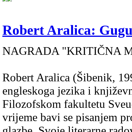
Robert Aralica: Gug
NAGRADA "KRITIČNA MA
Robert Aralica (Šibenik, 199
engleskoga jezika i književ
Filozofskom fakultetu Sveuč
vrijeme bavi se pisanjem pr
glazbe. Svoje literarne rado