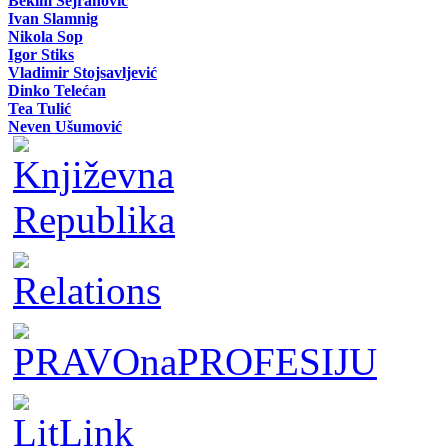
Bekim Sejranović
Ivan Slamnig
Nikola Sop
Igor Stiks
Vladimir Stojsavljević
Dinko Telećan
Tea Tulić
Neven Ušumović