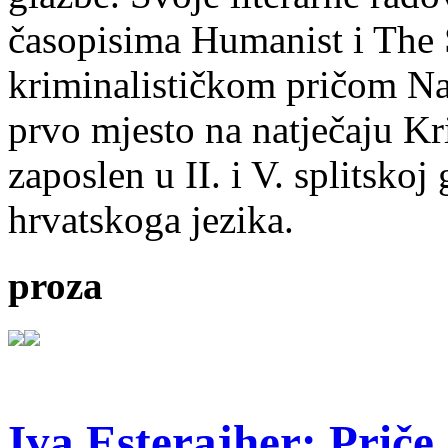
časopisima Humanist i The 
kriminalističkom pričom Na
prvo mjesto na natječaju Kri
zaposlen u II. i V. splitsko
hrvatskoga jezika.
proza
Iva Esterajher: Priče