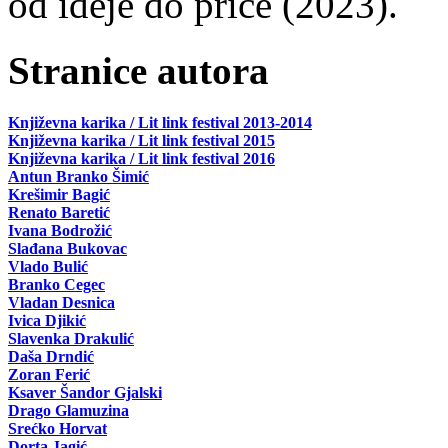
od ideje do priče (2023).
Stranice autora
Književna karika / Lit link festival 2013-2014
Književna karika / Lit link festival 2015
Književna karika / Lit link festival 2016
Antun Branko Šimić
Krešimir Bagić
Renato Baretić
Ivana Bodrožić
Slađana Bukovac
Vlado Bulić
Branko Cegec
Vladan Desnica
Ivica Djikić
Slavenka Drakulić
Daša Drndić
Zoran Ferić
Ksaver Šandor Gjalski
Drago Glamuzina
Srećko Horvat
Dorta Jagić