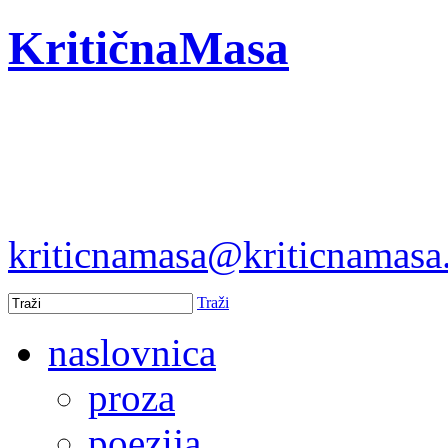
KritičnaMasa
kriticnamasa@kriticnamas
Traži
naslovnica
proza
poezija