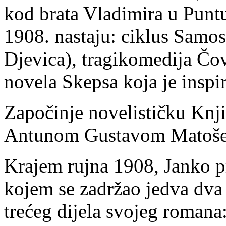
kod brata Vladimira u Puntu
1908. nastaju: ciklus Samo
Djevica), tragikomedija Čov
novela Skepsa koja je insp
Započinje novelističku Knji
Antunom Gustavom Matoš
Krajem rujna 1908, Janko pr
kojem se zadržao jedva dva
trećeg dijela svojeg romana: