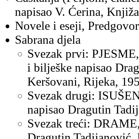
napisao V. Ćerina, Knjiža
Novele i eseji, Predgovo
Sabrana djela
Svezak prvi: PJESM
i bilješke napisao Dra
Keršovani, Rijeka, 19
Svezak drugi: ISUŠEN
napisao Dragutin Tadij
Svezak treći: DRAME, 
Dragutin Tadijanović, 