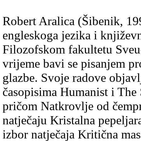
Robert Aralica (Šibenik, 199
engleskoga jezika i književ
Filozofskom fakultetu Sveuč
vrijeme bavi se pisanjem pr
glazbe. Svoje radove objavl
časopisima Humanist i The 
pričom Natkrovlje od čempr
natječaju Kristalna pepeljar
izbor natječaja Kritična mas