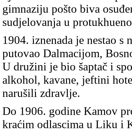
gimnaziju pošto biva osuđen
sudjelovanja u protukhuen
1904. iznenada je nestao s
putovao Dalmacijom, Bosn
U družini je bio šaptač i sp
alkohol, kavane, jeftini hot
narušili zdravlje.
Do 1906. godine Kamov pro
kraćim odlascima u Liku i 