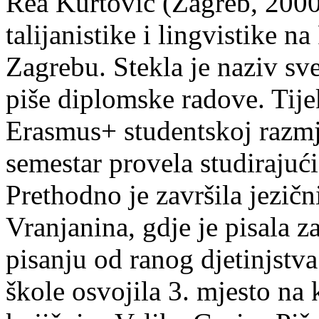
Rea Kurtović (Zagreb, 2000
talijanistike i lingvistike n
Zagrebu. Stekla je naziv sv
piše diplomske radove. Tije
Erasmus+ studentskoj razmj
semestar provela studirajuć
Prethodno je završila jezič
Vranjanina, gdje je pisala z
pisanju od ranog djetinjstva
škole osvojila 3. mjesto na