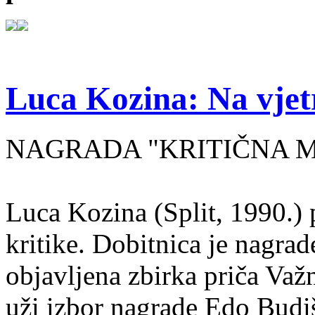
Luca Kozina: Na vjet
NAGRADA "KRITIČNA MA
Luca Kozina (Split, 1990.) 
kritike. Dobitnica je nagra
objavljena zbirka priča Važn
uži izbor nagrade Edo Budiš