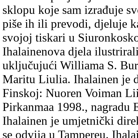
sklopu koje sam izrađuje sv
piše ih ili prevodi, djeluje 
svojoj tiskari u Siuronkosk
Ihalainenova djela ilustriral
uključujući Williama S. Bur
Maritu Liulia. Ihalainen je
Finskoj: Nuoren Voiman Lii
Pirkanmaa 1998., nagradu 
Ihalainen je umjetnički dire
se odvija u Tampereu. Ihala