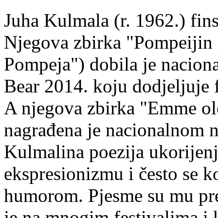
Juha Kulmala (r. 1962.) fins
Njegova zbirka "Pompeijin i
Pompeja") dobila je nacion
Bear 2014. koju dodjeljuje f
A njegova zbirka "Emme ol
nagrađena je nacionalnom 
Kulmalina poezija ukorijenj
ekspresionizmu i često se k
humorom. Pjesme su mu pre
je na mnogim festivalima i 