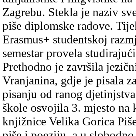
Zagrebu. Stekla je naziv sv
piše diplomske radove. Tije
Erasmus+ studentskoj razmj
semestar provela studirajuć
Prethodno je završila jezič
Vranjanina, gdje je pisala z
pisanju od ranog djetinjstva
škole osvojila 3. mjesto na
knjižnice Velika Gorica Piš
piše i poeziju, a u slobodno