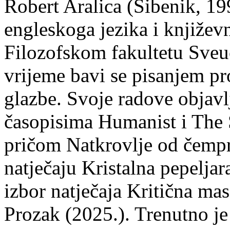
Robert Aralica (Šibenik, 199
engleskoga jezika i književ
Filozofskom fakultetu Sveuč
vrijeme bavi se pisanjem pr
glazbe. Svoje radove objavl
časopisima Humanist i The 
pričom Natkrovlje od čempr
natječaju Kristalna pepeljar
izbor natječaja Kritična mas
Prozak (2025.). Trenutno je