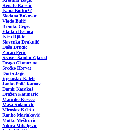
Krešimir Bagić
Renato Baretić
Ivana Bodrožić
Slađana Bukovac
Vlado Bulić
Branko Cegec
Vladan Desnica
Ivica Djikić
Slavenka Drakulić
Daša Drndić
Zoran Ferić
Ksaver Šandor Gjalski
Drago Glamuzina
Srećko Horvat
Dorta Jagić
Vjekoslav Kaleb
Janko Polić Kamov
Damir Karakaš
Dražen Katunarić
Marinko Koščec
Maša Kolanović
Miroslav Krleža
Ranko Marinković
Matko Meštrović
Nikica Mihaljević