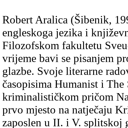
Robert Aralica (Šibenik, 199
engleskoga jezika i književ
Filozofskom fakultetu Sveuč
vrijeme bavi se pisanjem pr
glazbe. Svoje literarne rado
časopisima Humanist i The 
kriminalističkom pričom Na
prvo mjesto na natječaju Kri
zaposlen u II. i V. splitsko