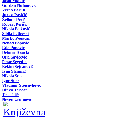
Josip Mlakić
Gordan Nuhanović
Vesna Parun
Jurica Pavičić
Želimir Periš
Robert Perišić
Nikola Petković
Sibila Petlevski
Marko Pogačar
Nenad Popović
Edo Popović
Delimir Rešicki
Olja Savičević
Petar Segedin
Bekim Sejranović
Ivan Slamnig
Nikola Sop
Igor Stiks
Vladimir Stojsavljević
Dinko Telećan
Tea Tulić
Neven Ušumović