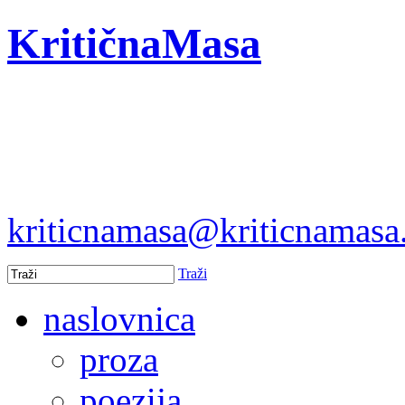
KritičnaMasa
kriticnamasa@kriticnamas
Traži
naslovnica
proza
poezija