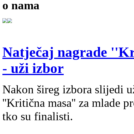
o nama
Natječaj nagrade ''Kr
- uži izbor
Nakon šireg izbora slijedi 
''Kritična masa'' za mlade pr
tko su finalisti.