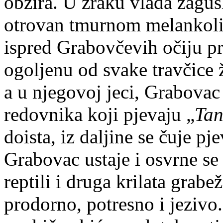
obzira. U zraku vlada zagušl
otrovan tmurnom melankolij
ispred Grabovčevih očiju pr
ogoljenu od svake travčice 
a u njegovoj jeci, Grabovac
redovnika koji pjevaju „
Tan
doista, iz daljine se čuje pje
Grabovac ustaje i osvrne se
reptili i druga krilata grabe
prodorno, potresno i jezivo