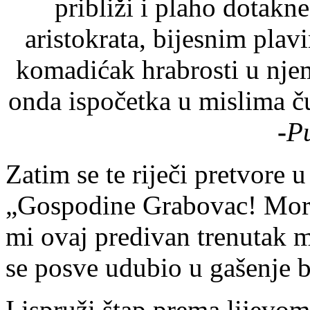
približi i plaho dotakne
aristokrata, bijesnim plav
komadićak hrabrosti u nje
onda ispočetka u mislima 
-
Pu
Zatim se te riječi pretvore 
„Gospodine Grabovac! Morate 
mi ovaj predivan trenutak mi
se posve udubio u gašenje b
I ispruži štap prema lijevo