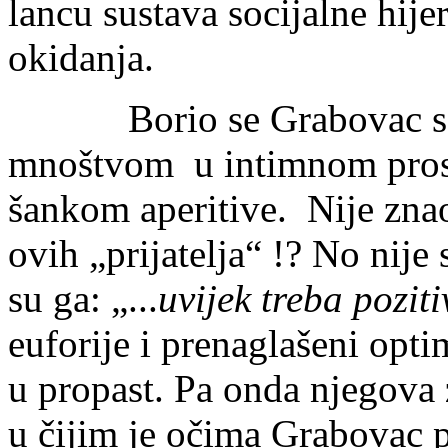
lancu sustava socijalne hijer
okidanja.
Borio se Grabovac s ta
mnoštvom u intimnom prostor
šankom aperitive. Nije zna
ovih „prijatelja“ !? No nije
su ga: „...
uvijek treba poziti
euforije i prenaglašeni opt
u propast. Pa onda njegova 
u čijim je očima Grabovac p