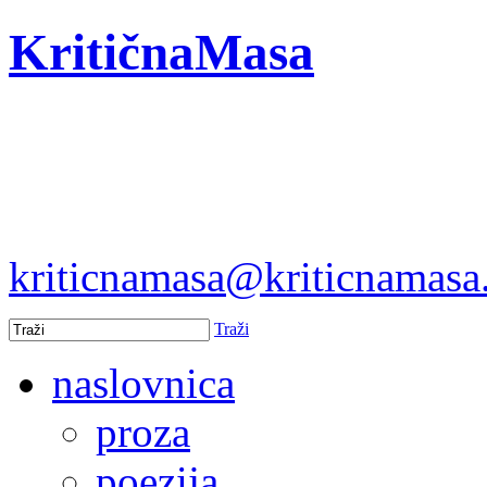
KritičnaMasa
kriticnamasa@kriticnamas
Traži
naslovnica
proza
poezija