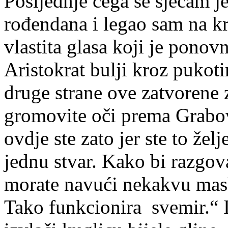
Posljednje čega se sjećam j
rođendana i legao sam na k
vlastita glasa koji je pon
Aristokrat bulji kroz pukoti
druge strane ove zatvorene 
gromovite oči prema Grabo
ovdje ste zato jer ste to žel
jednu stvar. Kako bi razgov
morate navući nekakvu masku
Tako funkcionira svemir.“ I