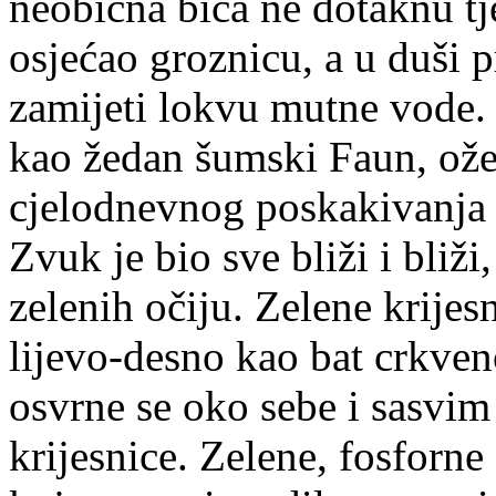
neobična bića ne dotaknu tje
osjećao groznicu, a u duši
zamijeti lokvu mutne vode.
kao žedan šumski Faun, ož
cjelodnevnog poskakivanja 
Zvuk je bio sve bliži i bliži
zelenih očiju. Zelene krijesn
lijevo-desno kao bat crkve
osvrne se oko sebe i sasvim 
krijesnice. Zelene, fosforne 