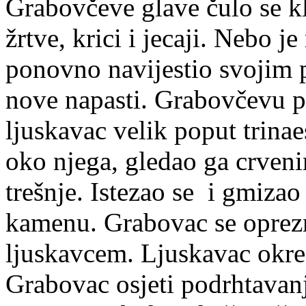
Grabovčeve glave čulo se kl
žrtve, krici i jecaji. Nebo j
ponovno navijestio svojim 
nove napasti. Grabovčevu pa
ljuskavac velik poput trinae
oko njega, gledao ga crveni
trešnje. Istezao se i gmiza
kamenu. Grabovac se oprezno
ljuskavcem. Ljuskavac okre
Grabovac osjeti podrhtavanj