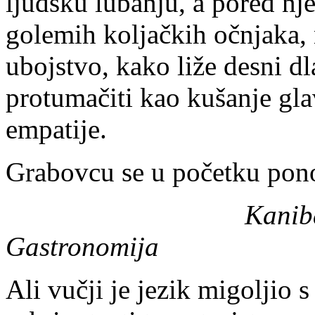
ljudsku lubanju, a pored n
golemih koljačkih očnjaka, n
ubojstvo, kako liže desni d
protumačiti kao kušanje gla
empatije.
Grabovcu se u početku pono
Kanibali
Gastronomija
Ali vučji je jezik migoljio 