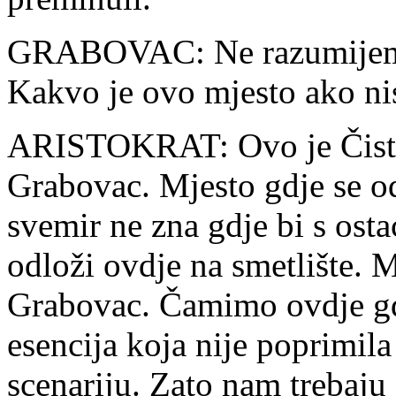
GRABOVAC: Ne razumijem š
Kakvo je ovo mjesto ako ni
ARISTOKRAT: Ovo je Čistili
Grabovac. Mjesto gdje se o
svemir ne zna gdje bi s ost
odloži ovdje na smetlište.
Grabovac. Čamimo ovdje gdj
esencija koja nije poprimila
scenariju. Zato nam trebaju 