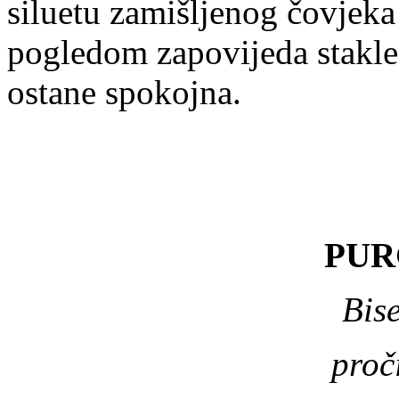
siluetu zamišljenog čovjek
pogledom zapovijeda stakle
ostane spokojna.
PUR
Bis
proč