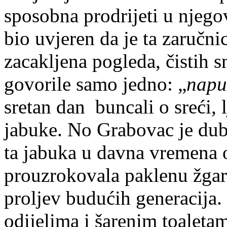
sposobna prodrijeti u njego
bio uvjeren da je ta zaručni
zacakljena pogleda, čistih s
govorile samo jedno: „
napu
sretan dan buncali o sreći, 
jabuke. No Grabovac je dub
ta jabuka u davna vremena ot
prouzrokovala paklenu žgara
proljev budućih generacija.
odijelima i šarenim toaleta