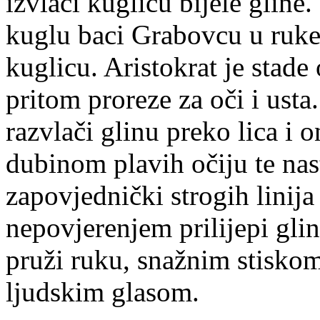
izvlači kuglicu bijele gline.
kuglu baci Grabovcu u ruk
kuglicu. Aristokrat je stade 
pritom proreze za oči i usta
razvlači glinu preko lica i 
dubinom plavih očiju te nast
zapovjednički strogih linij
nepovjerenjem prilijepi glin
pruži ruku, snažnim stisko
ljudskim glasom.