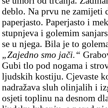
se umori od trčanja. Zadiha
deblo. Na prvu ne zamijeti 
paperjasto. Paperjasto i me
stupnjeva i golemim sanjars
se u njega. Bila je to golem
„Zajedno smo jači.“
Grabov
Gubi tlo pod nogama i stro
ljudskih kostiju. Cjevaste k
nadražava sluh olinjalih i 
osjeti toplinu na desnom dl