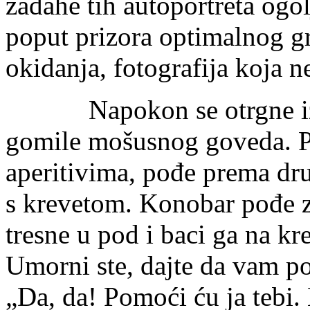
zadahe tih autoportreta ogol
poput prizora optimalnog gr
okidanja, fotografija koja ne
Napokon se otrgne iz te
gomile mošusnog goveda. P
aperitivima, pođe prema dr
s krevetom. Konobar pođe 
tresne u pod i baci ga na k
Umorni ste, dajte da vam 
„Da, da! Pomoći ću ja tebi