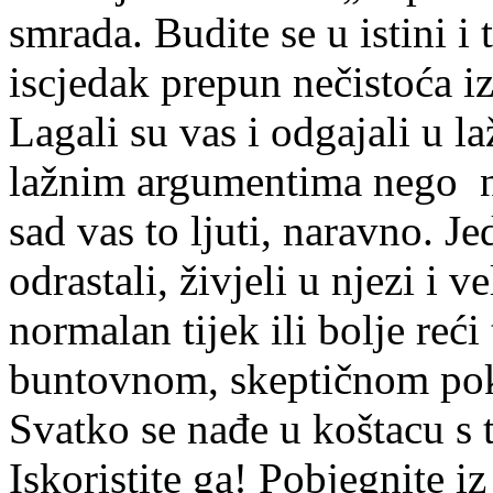
smrada. Budite se u istini i
iscjedak prepun nečistoća iz
Lagali su vas i odgajali u laži
lažnim argumentima nego na 
sad vas to ljuti, naravno. Je
odrastali, živjeli u njezi i v
normalan tijek ili bolje reć
buntovnom, skeptičnom pok
Svatko se nađe u koštacu s
Iskoristite ga! Pobjegnite i