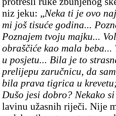
protresli ruke zbunjenog ske
niz jeku: „
Neka ti je ovo naj
mi još tisuće godina... Pozn
Poznajem tvoju majku... Vol
obraščiće kao mala beba... 
u posjetu... Bila je to stras
prelijepu zaručnicu, da sam
bila prava tigrica u krevetu
Dušo jesi dobro? Nekako si 
lavinu užasnih riječi. Nije 