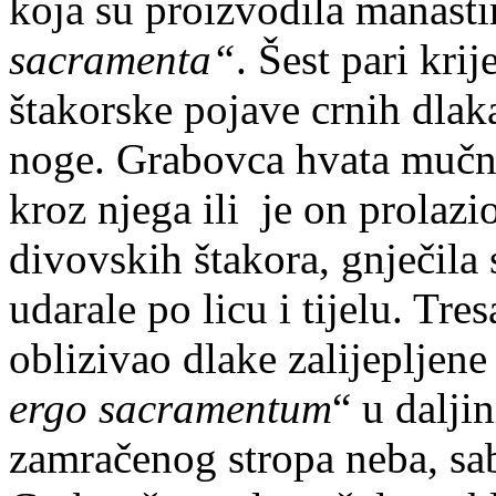
koja su proizvodila manast
sacramenta“
. Šest pari kri
štakorske pojave crnih dlaka
noge. Grabovca hvata mučnin
kroz njega ili je on prolazi
divovskih štakora, gnječila 
udarale po licu i tijelu. Tre
oblizivao dlake zalijepljen
ergo sacramentum
“ u dalji
zamračenog stropa neba, sab