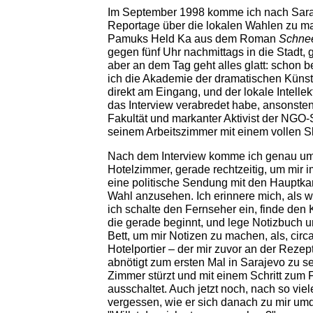
Im September 1998 komme ich nach Saraj
Reportage über die lokalen Wahlen zu m
Pamuks Held Ka aus dem Roman
Schne
gegen fünf Uhr nachmittags in die Stadt,
aber an dem Tag geht alles glatt: schon b
ich die Akademie der dramatischen Künst
direkt am Eingang, und der lokale Intellek
das Interview verabredet habe, ansonsten
Fakultät und markanter Aktivist der NGO-
seinem Arbeitszimmer mit einem vollen Sl
Nach dem Interview komme ich genau um 
Hotelzimmer, gerade rechtzeitig, um mir 
eine politische Sendung mit den Hauptk
Wahl anzusehen. Ich erinnere mich, als 
ich schalte den Fernseher ein, finde den
die gerade beginnt, und lege Notizbuch 
Bett, um mir Notizen zu machen, als, circ
Hotelportier – der mir zuvor an der Reze
abnötigt zum ersten Mal in Sarajevo zu se
Zimmer stürzt und mit einem Schritt zum 
ausschaltet. Auch jetzt noch, nach so viel
vergessen, wie er sich danach zu mir umd