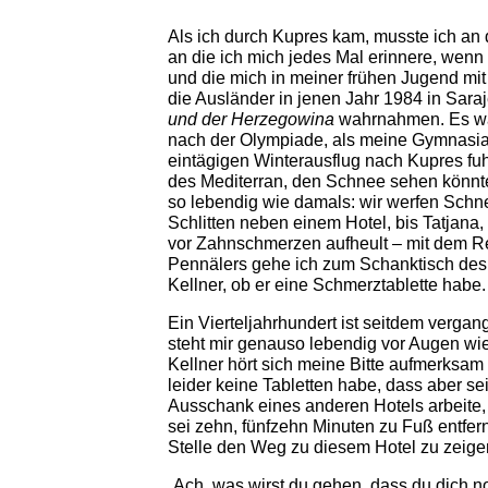
Als ich durch Kupres kam, musste ich an
an die ich mich jedes Mal erinnere, wen
und die mich in meiner frühen Jugend mit
die Ausländer in jenen Jahr 1984 in Sara
und der Herzegowina
wahrnahmen. Es war
nach der Olympiade, als meine Gymnasia
eintägigen Winterausflug nach Kupres fuhr
des Mediterran, den Schnee sehen könnten
so lebendig wie damals: wir werfen Schn
Schlitten neben einem Hotel, bis Tatjana
vor Zahnschmerzen aufheult – mit dem Re
Pennälers gehe ich zum Schanktisch des
Kellner, ob er eine Schmerztablette habe.
Ein Vierteljahrhundert ist seitdem verga
steht mir genauso lebendig vor Augen wi
Kellner hört sich meine Bitte aufmerksam 
leider keine Tabletten habe, dass aber s
Ausschank eines anderen Hotels arbeite,
sei zehn, fünfzehn Minuten zu Fuß entfernt:
Stelle den Weg zu diesem Hotel zu zeige
„Ach, was wirst du gehen, dass du dich no