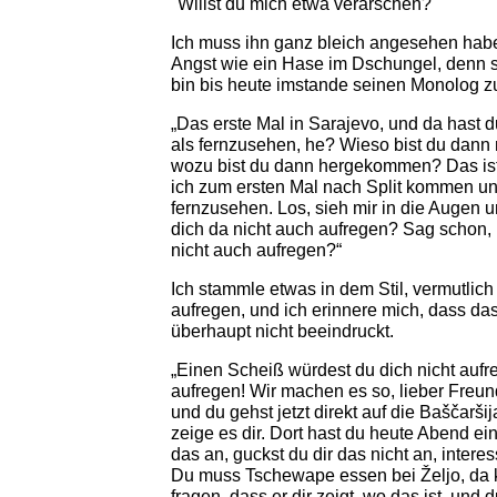
"Willst du mich etwa verarschen?"
Ich muss ihn ganz bleich angesehen habe
Angst wie ein Hase im Dschungel, denn sch
bin bis heute imstande seinen Monolog z
„Das erste Mal in Sarajevo, und da hast d
als fernzusehen, he? Wieso bist du dann n
wozu bist du dann hergekommen? Das ist
ich zum ersten Mal nach Split kommen u
fernzusehen. Los, sieh mir in die Augen u
dich da nicht auch aufregen? Sag schon, 
nicht auch aufregen?“
Ich stammle etwas in dem Stil, vermutlich
aufregen, und ich erinnere mich, dass d
überhaupt nicht beeindruckt.
„Einen Scheiß würdest du dich nicht aufre
aufregen! Wir machen es so, lieber Freund: 
und du gehst jetzt direkt auf die Baščaršija
zeige es dir. Dort hast du heute Abend ein
das an, guckst du dir das nicht an, intere
Du muss Tschewape essen bei Željo, da
fragen, dass er dir zeigt, wo das ist, und 