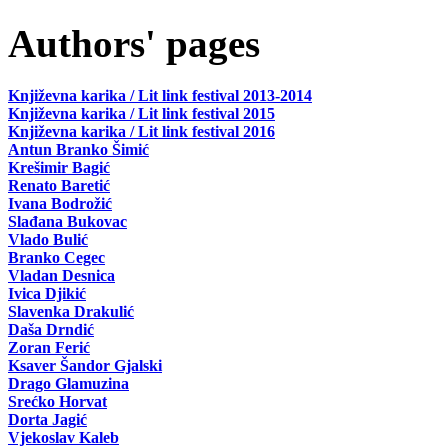
Authors' pages
Književna karika / Lit link festival 2013-2014
Književna karika / Lit link festival 2015
Književna karika / Lit link festival 2016
Antun Branko Šimić
Krešimir Bagić
Renato Baretić
Ivana Bodrožić
Slađana Bukovac
Vlado Bulić
Branko Cegec
Vladan Desnica
Ivica Djikić
Slavenka Drakulić
Daša Drndić
Zoran Ferić
Ksaver Šandor Gjalski
Drago Glamuzina
Srećko Horvat
Dorta Jagić
Vjekoslav Kaleb