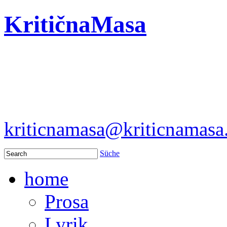
KritičnaMasa
kriticnamasa@kriticnamas
Süche
home
Prosa
Lyrik