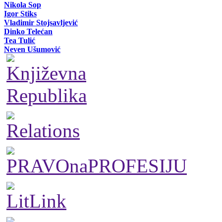
Nikola Sop
Igor Stiks
Vladimir Stojsavljević
Dinko Telećan
Tea Tulić
Neven Ušumović