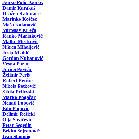
Janko Polić Kamov
Damir Karakaš
Dražen Katunarić
Marinko Koščec
Maša Kolanović
Miroslav Krleža
Ranko Marinković
Matko Meštrović
Nikica Mihaljević
Josip Mlakić
Gordan Nuhanović
Vesna Parun
Jurica Pavičić
Želimir Periš
Robert Perišić
Nikola Petković
Sibila Petlevski
Marko Pogačar
Nenad Popović
Edo Popović
Delimir Rešicki
Olja Savičević
Petar Segedin
Bekim Sejranović
Ivan Slamnig