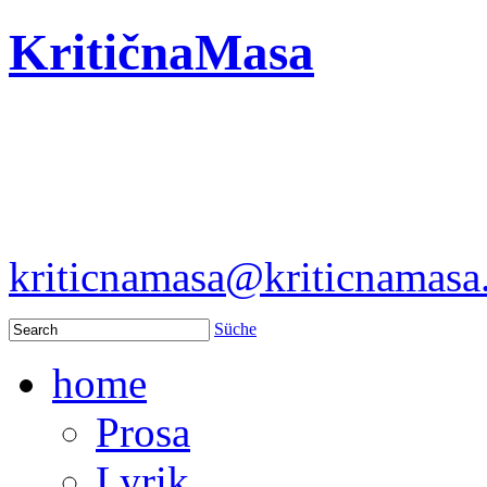
KritičnaMasa
kriticnamasa@kriticnamas
Süche
home
Prosa
Lyrik