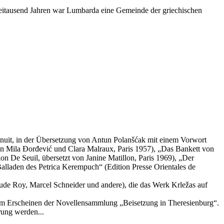
zweitausend Jahren war Lumbarda eine Gemeinde der griechischen
inuit, in der Übersetzung von Antun Polanšćak mit einem Vorwort
on Mila Đorđević und Clara Malraux, Paris 1957), „Das Bankett von
 De Seuil, übersetzt von Janine Matillon, Paris 1969), „Der
alladen des Petrica Kerempuch“ (Edition Presse Orientales de
ude Roy, Marcel Schneider und andere), die das Werk Krležas auf
 dem Erscheinen der Novellensammlung „Beisetzung in Theresienburg“.
rung werden...