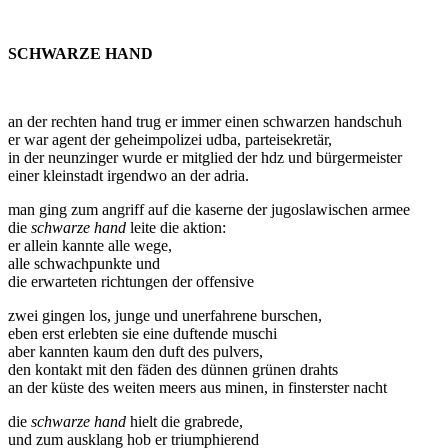
SCHWARZE HAND
an der rechten hand trug er immer einen schwarzen handschuh
er war agent der geheimpolizei udba, parteisekretär,
in der neunzinger wurde er mitglied der hdz und bürgermeister
einer kleinstadt irgendwo an der adria.
man ging zum angriff auf die kaserne der jugoslawischen armee
die
schwarze hand
leite die aktion:
er allein kannte alle wege,
alle schwachpunkte und
die erwarteten richtungen der offensive
zwei gingen los, junge und unerfahrene burschen,
eben erst erlebten sie eine duftende muschi
aber kannten kaum den duft des pulvers,
den kontakt mit den fäden des dünnen grünen drahts
an der küste des weiten meers aus minen, in finsterster nacht
die
schwarze hand
hielt die grabrede,
und zum ausklang hob er triumphierend