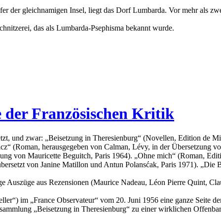
Ufer der gleichnamigen Insel, liegt das Dorf Lumbarda. Vor mehr als 
chnitzerei, das als Lumbarda-Psephisma bekannt wurde.
 der Französischen Kritik
tzt, und zwar: „Beisetzung in Theresienburg“ (Novellen, Edition de M
ovicz“ (Roman, herausgegeben von Calman, Lévy, in der Übersetzung v
g von Mauricette Beguitch, Paris 1964). „Ohne mich“ (Roman, Edition
ersetzt von Janine Matillon und Antun Polansćak, Paris 1971). „Die B
ige Auszüge aus Rezensionen (Maurice Nadeau, Léon Pierre Quint, Cla
steller“) im „France Observateur“ vom 20. Juni 1956 eine ganze Seite
ensammlung „Beisetzung in Theresienburg“ zu einer wirklichen Offenba