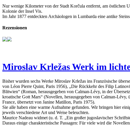
Nur wenige Kilometer von der Stadt Korčula entfernt, am östlichen 
Kolonie der Insel Vis.
Im Jahr 1877 entdeckten Archäologen in Lumbarda eine antike Steins
Rezensionen
Miroslav Krležas Werk im lichte
Bisher wurden sechs Werke Miroslav Krležas ins Französische überse
von Léon Pierre Quint, Paris 1956), „Die Rückkehr des Filip Latin
Blitwien“ (Roman, herausgegeben von Calman-Lévy, in der Übersetzun
kroatische Gott Mars“ (Novellen, herausgegeben von Calman-Lévy, üb
France, übersetzt von Janine Matillon, Paris 1975).
Sie alle haben eine warme Aufnahme gefunden. Wir bringen hier ein
jeweils verschiedene Art und Weise beleuchten.
Maurice Nadeau widmet (u. d. T. „Ein großer jugoslavischer Schrift
Daraus einige charakteristische Passagen: Für viele wird die Novell