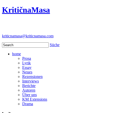
KritičnaMasa
kriticnamasa@kriticnamasa.com
Süche
home
Prosa
Lyrik
Essay
Neues
Rezensionen
Interviews
Berichte
Autoren
Über uns
KM Extensions
Drama