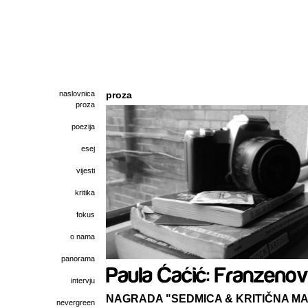
naslovnica
proza
proza
poezija
esej
vijesti
kritika
fokus
o nama
panorama
intervju
NAGRADA "SEDMICA & KRITIČNA MAS
nevergreen