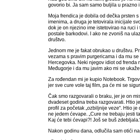
govorio bi. Ja sam samo buljila u prazno i 
Moja frendica je dobila od dečka prsten s
imenima, a druga je tetovirala inicijale s
dok je on njezino ime istetovirao na ruci 
postale barkodovi. I ako ne zvoniš na ula
društvo.
Jednom me je fakat obrukao u društvu. Pri
vezama s pravim purgericama i da mu se 
Hercegovka. Neki njegov idiot od frenda 
Međugorje i da mu javim ako mi se ukaže
Za rođendan mi je kupio Notebook. Trgovki
jer sve cure vole taj film, pa će mi se sigur
Čak smo razgovarali o braku, jer je on mi
dvadeset godina treba razgovarati. Htio j
profil za početak „ozbiljnije veze“. Htio j
ne jedem ćevape. „Cure ne trebaju jesti t
Kaj će tebi ćevapi?! Još se buš zdebljala.
Nakon godinu dana, odlučila sam otići n