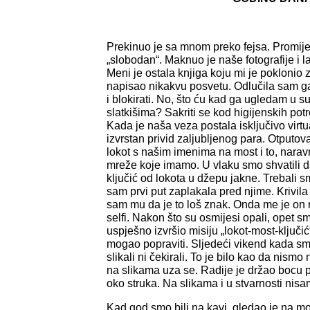
Prekinuo je sa mnom preko fejsa. Promijeni
„slobodan“. Maknuo je naše fotografije i la
Meni je ostala knjiga koju mi je poklonio 
napisao nikakvu posvetu. Odlučila sam ga 
i blokirati. No, što ću kad ga ugledam u s
slatkišima? Sakriti se kod higijenskih po
Kada je naša veza postala isključivo virt
izvrstan privid zaljubljenog para. Otputova
lokot s našim imenima na most i to, naravno
mreže koje imamo. U vlaku smo shvatili d
ključić od lokota u džepu jakne. Trebali s
sam prvi put zaplakala pred njime. Krivil
sam mu da je to loš znak. Onda me je on
selfi. Nakon što su osmijesi opali, opet smo 
uspješno izvršio misiju „lokot-most-ključić“
mogao popraviti. Sljedeći vikend kada sm
slikali ni čekirali. To je bilo kao da nismo 
na slikama uza se. Radije je držao bocu p
oko struka. Na slikama i u stvarnosti nisa
Kad god smo bili na kavi, gledao je na mob