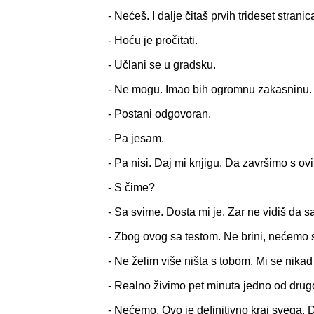
- Nećeš. I dalje čitaš prvih trideset stranic
- Hoću je pročitati.
- Učlani se u gradsku.
- Ne mogu. Imao bih ogromnu zakasninu.
- Postani odgovoran.
- Pa jesam.
- Pa nisi. Daj mi knjigu. Da završimo s ov
- S čime?
- Sa svime. Dosta mi je. Zar ne vidiš da
- Zbog ovog sa testom. Ne brini, nećemo s
- Ne želim više ništa s tobom. Mi se nikad
- Realno živimo pet minuta jedno od drug
- Nećemo. Ovo je definitivno kraj svega. D