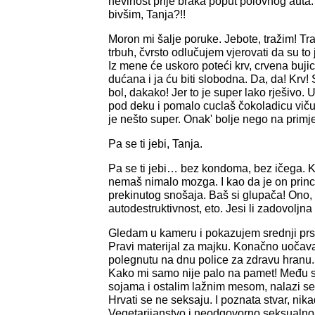
nevinost prije braka poput polovnog auta. 
bivšim, Tanja?!!
Moron mi šalje poruke. Jebote, tražim! Tra
trbuh, čvrsto odlučujem vjerovati da su to j
Iz mene će uskoro poteći krv, crvena bujic
dućana i ja ću biti slobodna. Da, da! Krv! S
bol, dakako! Jer to je super lako rješivo.
pod deku i pomalo cuclaš čokoladicu vič
je nešto super. Onak' bolje nego na primjer
Pa se ti jebi, Tanja.
Pa se ti jebi… bez kondoma, bez ičega. Ka
nemaš nimalo mozga. I kao da je on princ
prekinutog snošaja. Baš si glupača! Ono, 
autodestruktivnost, eto. Jesi li zadovoljn
Gledam u kameru i pokazujem srednji prst.
Pravi materijal za majku. Konačno uočava
polegnutu na dnu police za zdravu hranu.
Kako mi samo nije palo na pamet! Među 
sojama i ostalim lažnim mesom, nalazi se 
Hrvati se ne seksaju. I poznata stvar, nika
Vegetarijanstvo i neodgovorno seksualno