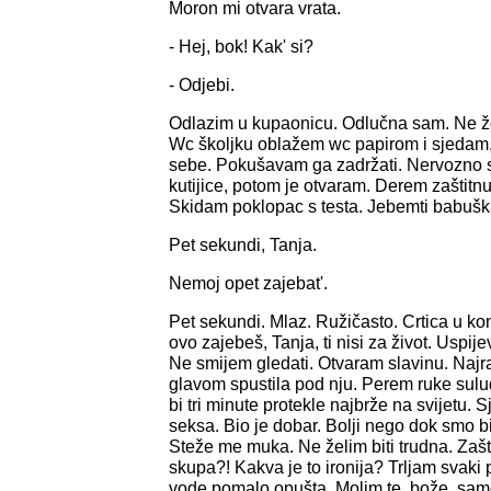
Moron mi otvara vrata.
- Hej, bok! Kak' si?
- Odjebi.
Odlazim u kupaonicu. Odlučna sam. Ne želi
Wc školjku oblažem wc papirom i sjedam
sebe. Pokušavam ga zadržati. Nervozno sk
kutijice, potom je otvaram. Derem zaštitnu f
Skidam poklopac s testa. Jebemti babuška
Pet sekundi, Tanja.
Nemoj opet zajebat'.
Pet sekundi. Mlaz. Ružičasto. Crtica u ko
ovo zajebeš, Tanja, ti nisi za život. Uspi
Ne smijem gledati. Otvaram slavinu. Najra
glavom spustila pod nju. Perem ruke sul
bi tri minute protekle najbrže na svijetu
seksa. Bio je dobar. Bolji nego dok smo bil
Steže me muka. Ne želim biti trudna. Zašt
skupa?! Kakva je to ironija? Trljam svak
vode pomalo opušta. Molim te, bože, samo