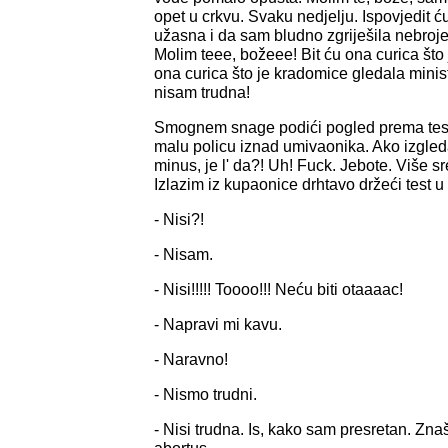
opet u crkvu. Svaku nedjelju. Ispovjedit ć
užasna i da sam bludno zgriješila nebroje
Molim teee, božeee! Bit ću ona curica što
ona curica što je kradomice gledala minis
nisam trudna!
Smognem snage podići pogled prema test
malu policu iznad umivaonika. Ako izgled
minus, je l' da?! Uh! Fuck. Jebote. Više s
Izlazim iz kupaonice drhtavo držeći test u 
- Nisi?!
- Nisam.
- Nisi!!!!! Toooo!!! Neću biti otaaaac!
- Napravi mi kavu.
- Naravno!
- Nismo trudni.
- Nisi trudna. Is, kako sam presretan. Zn