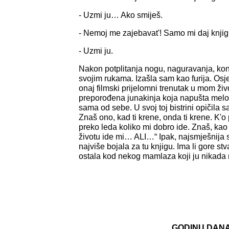
- Uzmi ju… Ako smiješ.
- Nemoj me zajebavat'! Samo mi daj knjig
- Uzmi ju.
Nakon potplitanja nogu, naguravanja, ko
svojim rukama. Izašla sam kao furija. Osj
onaj filmski prijelomni trenutak u mom ži
preporođena junakinja koja napušta melo
sama od sebe. U svoj toj bistrini opičila 
Znaš ono, kad ti krene, onda ti krene. K'
preko leda koliko mi dobro ide. Znaš, kao 
životu ide mi… ALI…“ Ipak, najsmješnija s
najviše bojala za tu knjigu. Ima li gore stva
ostala kod nekog mamlaza koji ju nikada n
GODINU DAN