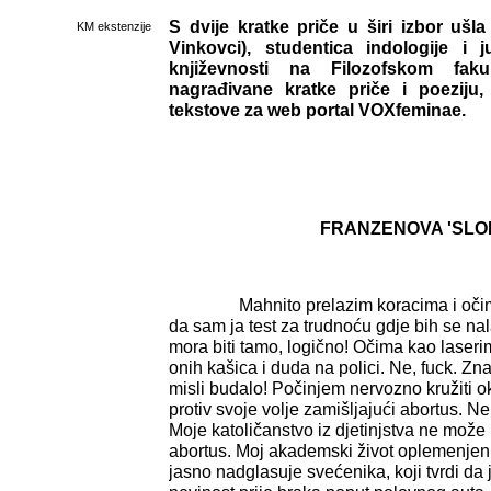
S dvije kratke priče u širi izbor ušla
KM ekstenzije
Vinkovci), studentica indologije i j
književnosti na Filozofskom fak
nagrađivane kratke priče i poeziju
tekstove za web portal VOXfeminae.
FRANZENOVA 'SLO
Mahnito prelazim koracima i očima
da sam ja test za trudnoću gdje bih se na
mora biti tamo, logično! Očima kao laseri
onih kašica i duda na polici. Ne, fuck. Zna
misli budalo! Počinjem nervozno kružiti o
protiv svoje volje zamišljajući abortus. Ne ž
Moje katoličanstvo iz djetinjstva ne može
abortus. Moj akademski život oplemenjen 
jasno nadglasuje svećenika, koji tvrdi da 