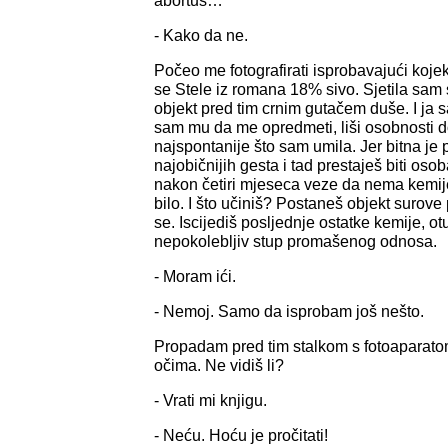
abortus…
- Kako da ne.
Počeo me fotografirati isprobavajući koje
se Stele iz romana 18% sivo. Sjetila sam s
objekt pred tim crnim gutačem duše. I ja s
sam mu da me opredmeti, liši osobnosti d
najspontanije što sam umila. Jer bitna je 
najobičnijih gesta i tad prestaješ biti osob
nakon četiri mjeseca veze da nema kemije,
bilo. I što učiniš? Postaneš objekt surove
se. Iscijediš posljednje ostatke kemije, ot
nepokolebljiv stup promašenog odnosa.
- Moram ići.
- Nemoj. Samo da isprobam još nešto.
Propadam pred tim stalkom s fotoaparato
očima. Ne vidiš li?
- Vrati mi knjigu.
- Neću. Hoću je pročitati!