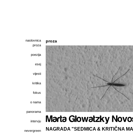
naslovnica
proza
proza
poezija
esej
vijesti
kritika
fokus
o nama
panorama
intervju
NAGRADA "SEDMICA & KRITIČNA MAS
nevergreen