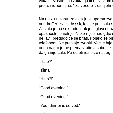
vokale. Kosom mu zaklanja lice i vrškom 
prolazi rubom uha. “Iza večere “, osmjehn
Na ulazu u sobu, zatekla ju je uporna zvo
neodređen zvuk - hsssk, koji je pripisala 
Zastala je na sekundu, dok je u glavi od
opasnosti i prijetnje. Nitko nije znao gdj
ne javi, predugo će se pitati. Polako se pr
telefonom. Ne prestaje zvoniti. Već je htjel
onda naglo jurne prema vratima sobe i izle
da ga nije čula. Pa odleti još brže natrag.
"Halo?"
Tišina.
"Halo?!"
"Good evening."
"Good evening."
"Your dinner is served."