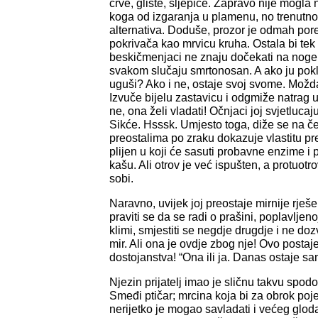
crve, gliste, sljepiće. Zapravo nije mogla ni
koga od izgaranja u plamenu, no trenutno 
alternativa. Doduše, prozor je odmah pored
pokrivača kao mrvicu kruha. Ostala bi tek 
beskičmenjaci ne znaju dočekati na noge.
svakom slučaju smrtonosan. A ako ju po
uguši? Ako i ne, ostaje svoj svome. Mož
Izvuče bijelu zastavicu i odgmiže natrag u 
ne, ona želi vladati! Očnjaci joj svjetluca
Sikće. Hsssk. Umjesto toga, diže se na čet
preostalima po zraku dokazuje vlastitu pr
plijen u koji će sasuti probavne enzime i 
kašu. Ali otrov je već ispušten, a protuot
sobi.
Naravno, uvijek joj preostaje mirnije rješe
praviti se da se radi o prašini, poplavljen
klimi, smjestiti se negdje drugdje i ne dozv
mir. Ali ona je ovdje zbog nje! Ovo postaj
dostojanstva! “Ona ili ja. Danas ostaje sa
Njezin prijatelj imao je sličnu takvu spo
Smeđi ptičar; mrcina koja bi za obrok pojel
nerijetko je mogao savladati i većeg gloda