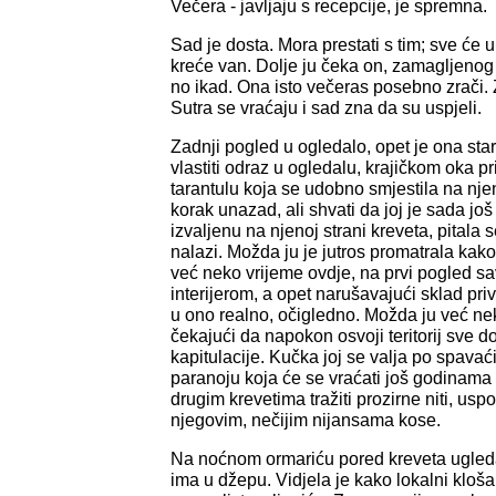
Večera - javljaju s recepcije, je spremna.
Sad je dosta. Mora prestati s tim; sve će up
kreće van. Dolje ju čeka on, zamagljenog po
no ikad. Ona isto večeras posebno zrači. Z
Sutra se vraćaju i sad zna da su uspjeli.
Zadnji pogled u ogledalo, opet je ona star
vlastiti odraz u ogledalu, krajičkom oka p
tarantulu koja se udobno smjestila na nj
korak unazad, ali shvati da joj je sada još
izvaljenu na njenoj strani kreveta, pitala
nalazi. Možda ju je jutros promatrala kako
već neko vrijeme ovdje, na prvi pogled sa
interijerom, a opet narušavajući sklad priv
u ono realno, očigledno. Možda ju već ne
čekajući da napokon osvoji teritorij sve 
kapitulacije. Kučka joj se valja po spavaći
paranoju koja će se vraćati još godinama
drugim krevetima tražiti prozirne niti, usp
njegovim, nečijim nijansama kose.
Na noćnom ormariću pored kreveta ugleda
ima u džepu. Vidjela je kako lokalni klošari