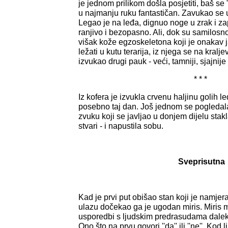
je jednom prilikom došla posjetiti, baš se 
u najmanju ruku fantastičan. Zavukao se u
Legao je na leđa, dignuo noge u zrak i za
ranjivo i bezopasno. Ali, dok su samilosno
višak kože egzoskeletona koji je onakav 
ležati u kutu terarija, iz njega se na kral
izvukao drugi pauk - veći, tamniji, sjajnije
* * *
Iz kofera je izvukla crvenu haljinu golih le
posebno taj dan. Još jednom se pogledala
zvuku koji se javljao u donjem dijelu stak
stvari - i napustila sobu.
Sveprisutna
Kad je prvi put obišao stan koji je namje
ulazu dočekao ga je ugodan miris. Miris 
usporedbi s ljudskim predrasudama daleko
Ono što na prvu govori ''da'' ili ''ne''. Kod