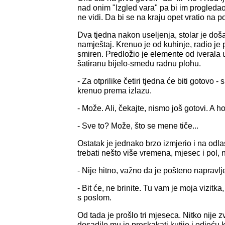
nad onim "Izgled vara" pa bi im progledao
ne vidi. Da bi se na kraju opet vratio na 
Dva tjedna nakon useljenja, stolar je doš
namještaj. Krenuo je od kuhinje, radio je p
smiren. Predložio je elemente od iverala 
šatiranu bijelo-smeđu radnu plohu.
- Za otprilike četiri tjedna će biti gotovo -
krenuo prema izlazu.
- Može. Ali, čekajte, nismo još gotovi. A 
- Sve to? Može, što se mene tiče...
Ostatak je jednako brzo izmjerio i na odl
trebati nešto više vremena, mjesec i pol, 
- Nije hitno, važno da je pošteno napravlj
- Bit će, ne brinite. Tu vam je moja vizitk
s poslom.
Od tada je prošlo tri mjeseca. Nitko nije z
dosadilo mu je preskakati kutije i odjeću 