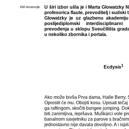
U širi izbor ušla je i Marta Glowatzky 
KM ekstenzije
profesorica flaute, prevoditelj i sudski
Glowatzky je uz glazbenu akademiju
poslijediplomski interdisciplinarni
prevođenja u sklopu Sveučilišta grada
u nekoliko zbornika i portala.
1
Ecdysis
Ako može bivša Prva dama, Halle Berry, S
Oprostit će mu. Obojiti kosu. Upisati tečaj
ga raftingom, skočiti bungee jumping. D
biti zanimljiva, lepršava. Muškarci vole p
banalnom savjetniku za parove s bračni
jednostavno nije davala dovoljno. A i isp