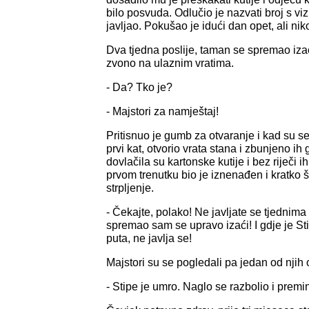
bilo posvuda. Odlučio je nazvati broj s viz
javljao. Pokušao je idući dan opet, ali nik
Dva tjedna poslije, taman se spremao izać
zvono na ulaznim vratima.
- Da? Tko je?
- Majstori za namještaj!
Pritisnuo je gumb za otvaranje i kad su 
prvi kat, otvorio vrata stana i zbunjeno ih
dovlačila su kartonske kutije i bez riječi 
prvom trenutku bio je iznenađen i kratko š
strpljenje.
- Čekajte, polako! Ne javljate se tjednim
spremao sam se upravo izaći! I gdje je S
puta, ne javlja se!
Majstori su se pogledali pa jedan od njih 
- Stipe je umro. Naglo se razbolio i premi