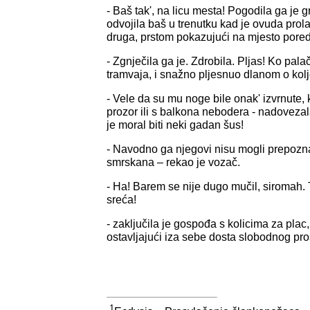
- Baš tak', na licu mesta! Pogodila ga je 
odvojila baš u trenutku kad je ovuda prolazi
druga, prstom pokazujući na mjesto pored 
- Zgnječila ga je. Zdrobila. Pljas! Ko palač
tramvaja, i snažno pljesnuo dlanom o kol
- Vele da su mu noge bile onak' izvrnute, 
prozor ili s balkona nebodera - nadoveza
je moral biti neki gadan šus!
- Navodno ga njegovi nisu mogli prepoznat
smrskana – rekao je vozač.
- Ha! Barem se nije dugo mučil, siromah.
sreća!
- zaključila je gospođa s kolicima za plac, 
ostavljajući iza sebe dosta slobodnog pro
1