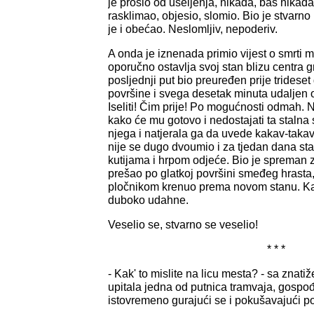
je prošlo od useljenja, nikada, baš nikada 
rasklimao, objesio, slomio. Bio je stvarno
je i obećao. Neslomljiv, nepoderiv.
A onda je iznenada primio vijest o smrti 
oporučno ostavlja svoj stan blizu centra 
posljednji put bio preuređen prije trideset
površine i svega desetak minuta udaljen 
Iseliti! Čim prije! Po mogućnosti odmah. 
kako će mu gotovo i nedostajati ta stalna 
njega i natjerala ga da uvede kakav-takav r
nije se dugo dvoumio i za tjedan dana stan
kutijama i hrpom odjeće. Bio je spreman 
prešao po glatkoj površini smeđeg hrasta, 
pločnikom krenuo prema novom stanu. Kak
duboko udahne.
Veselio se, stvarno se veselio!
* * *
- Kak' to mislite na licu mesta? - sa znat
upitala jedna od putnica tramvaja, gospođ
istovremeno gurajući se i pokušavajući po