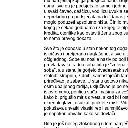
mu namještaj koji ga podsjeća na to. Gd
dana, sve ga je podsjećalo samo i jedino 
u svaki čavao, daščicu, vodilicu uvukla se
neprekidno ga podsjećala na to "danas jesi,
moglo poduzeti apsolutno ništa. Činilo mu 
kojeg je čekao godinama i za kojeg je otpl
kredita, otprilike kao ostaviti ženu zbog 
to nema pravog dokaza.
Sve što je donosio u stan nakon tog događ
iskričavo i pretjerano naglašeno, a sve u 
očiglednog. Sobe su nosile naziv po boji 
prevladavala, radna soba bila je "zelena 
soba'', a u stanu je gorjelo dvadesetak svi
stolnih, stropnih, zidnih, samostojećih l
priređivao je zabave. U stanu gotovo nikad
osim upaljenog radija, uključivao je po n
istovremeno, perilicu suđa, mašinu za veš
kako bi prigušio miris drveta, a kad bi i 
okrenuti glavu, ušutkati proklete misli. Vrt
pokušava uhvatiti vlastiti rep i sumnjičav
je napokon uhvatio kako se dovlači.
Bilo je još nečeg zlokobnog u tom namješt