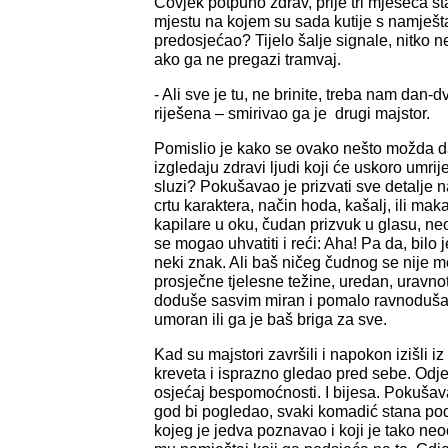
Čovjek potpuno zdrav, prije tri mjeseca st
mjestu na kojem su sada kutije s namješt
predosjećao? Tijelo šalje signale, nitko n
ako ga ne pregazi tramvaj.
- Ali sve je tu, ne brinite, treba nam dan-d
riješena – smirivao ga je drugi majstor.
Pomislio je kako se ovako nešto možda da
izgledaju zdravi ljudi koji će uskoro umrij
sluzi? Pokušavao je prizvati sve detalje 
crtu karaktera, način hoda, kašalj, ili ma
kapilare u oku, čudan prizvuk u glasu, neob
se mogao uhvatiti i reći: Aha! Pa da, bilo 
neki znak. Ali baš ničeg čudnog se nije mo
prosječne tjelesne težine, uredan, uravno
doduše sasvim miran i pomalo ravnodušan
umoran ili ga je baš briga za sve.
Kad su majstori završili i napokon izišli iz
kreveta i isprazno gledao pred sebe. Odj
osjećaj bespomoćnosti. I bijesa. Pokušavao
god bi pogledao, svaki komadić stana po
kojeg je jedva poznavao i koji je tako ne