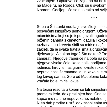
zvocanjem. Otputovat će zajedno na nek
na Madeiru, na Rodos. Otok se u svakom 
izborom. Odcijepit će se na kratko od svij
* * *
Soba u Šri Lanki nudila je sve što je bilo 
posvećeni isključivo jedno drugom. Užival
miomirisima koji su je ispunjavali lagodn
prženih banana s cimetom, datulja i kokos
razbacan po krevetu širili su mirise najši
zakleti, da je svaka travka imala drugačij
djelovanja. A nakon toga? Što nakon? Tren
zamarati. Njegove traperice na pola na po
njegovo visoko čelo, kosa nalik bodljama
jedinice, hirovite, razigrane, čvrste ruke.
nepravilnosti šarmantne, ali nikako nije m
tog krivog šarma. Gore od Madeleine kol
vraćale boje, mirisi, okusi.
Na terasi resorta u kojem su bili smješteni
promatra leđa, dok prati njen hod. Ona se
šapće mu na uho nepovezane, nebitne rije
Njen dah prodire u srž, dok zaobljenim 