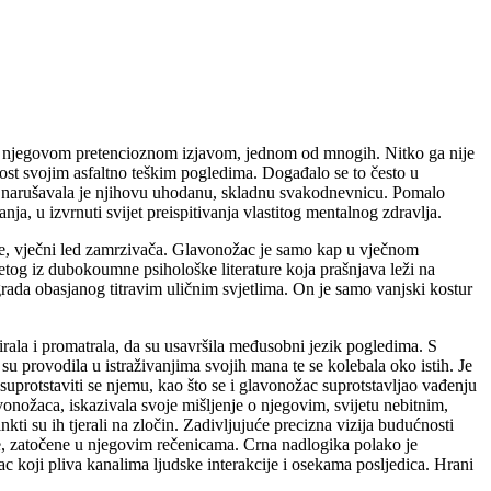
ečeni njegovom pretencioznom izjavom, jednom od mnogih. Nitko ga nije
nost svojim asfaltno teškim pogledima. Događalo se to često u
tor narušavala je njihovu uhodanu, skladnu svakodnevnicu. Pomalo
ja, u izvrnuti svijet preispitivanja vlastitog mentalnog zdravlja.
je, vječni led zamrzivača. Glavonožac je samo kap u vječnom
zetog iz dubokoumne psihološke literature koja prašnjava leži na
ada obasjanog titravim uličnim svjetlima. On je samo vanjski kostur
irala i promatrala, da su usavršila međusobni jezik pogledima. S
su provodila u istraživanjima svojih mana te se kolebala oko istih. Je
suprotstaviti se njemu, kao što se i glavonožac suprotstavljao vađenju
vonožaca, iskazivala svoje mišljenje o njegovim, svijetu nebitnim,
ti su ih tjerali na zločin. Zadivljujuće precizna vizija budućnosti
e, zatočene u njegovim rečenicama. Crna nadlogika polako je
c koji pliva kanalima ljudske interakcije i osekama posljedica. Hrani