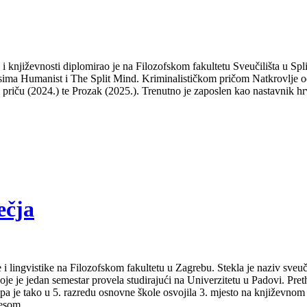
a i književnosti diplomirao je na Filozofskom fakultetu Sveučilišta u S
isima Humanist i The Split Mind. Kriminalističkom pričom Natkrovlje od
ti priču (2024.) te Prozak (2025.). Trenutno je zaposlen kao nastavnik hr
ečja
 i lingvistike na Filozofskom fakultetu u Zagrebu. Stekla je naziv sveu
je je jedan semestar provela studirajući na Univerzitetu u Padovi. Pret
a pa je tako u 5. razredu osnovne škole osvojila 3. mjesto na književno
lesom.