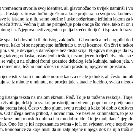
 s vremenom stvorila svoj identitet, ali glavonožac to uvijek namiriši i 
anja. Postaje zatrovan tuđim greškama koje projicira na svoju svakodne
ve je isisano iz njih, samo otužne ljuske pošpricane jeftinim lakom za ko
deću žrtvu. Većina ljudi ne primjećuje pola onoga što vide, tako ni on n
ntnog tla. Njegova nedivergentna petlja izrečenih riječi i ispraznih fraza
spajala i dovodila ih do istog zaključka. Glavonošca treba ogoliti do kr
 vrste, kako bi se neprimjetno infiltriralo u ovaj kozmos. On živi u ne
ljini. On je devijacija današnjice bez distrakcija. Njegova misija je da 
takvog odlaska, ostavljenih teških, nezamijećenih riječi, dva oka su s
i se valjaju na olujnoj fronti groznice debelog šefa kuhinje, nakon jela
jim ramenima, težinu budućnosti u istom prostoru, njegovom prostoru.
rijede isti zakoni i moralne norme kao za ostale jedinke, ali često moral
njaju se iz minute u minutu, ne procjenjuje situacije lucidno, svaka njego
g listanja teksta na malom ekranu. Plač. To je ta tražena reakcija. Traje
nu životinju, drži ju u svakoj prostoriji, uokvirenu, poput neke pretjera
ija prema istoj. Često vidno glumi svoju reakciju kako bi dobio društve
ina. Od ničega nema prihod, a novac ima. Ne bavi se kriminalom, to je za
 kroz mulj morskih dubina i to mu dobro ide. On je mulj današnjeg dru
ao. Ono što je još nepoznanica svima - je li on svjestan svoje neprihvaćen
, konobarice za koje misli da su zaljubljene u njega dok na njih troši 