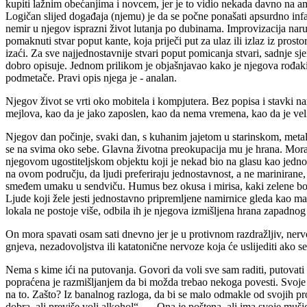
kupiti lažnim obećanjima i novcem, jer je to vidio nekada davno na am
Logičan slijed događaja (njemu) je da se počne ponašati apsurdno infan
nemir u njegov isprazni život lutanja po dubinama. Improvizacija naruš
pomaknuti stvar poput kante, koja priječi put za ulaz ili izlaz iz prost
izaći. Za sve najjednostavnije stvari poput pomicanja stvari, sadnje s
dobro opisuje. Jednom prilikom je objašnjavao kako je njegova rođakin
podmetače. Pravi opis njega je - analan.
Njegov život se vrti oko mobitela i kompjutera. Bez popisa i stavki n
mejlova, kao da je jako zaposlen, kao da nema vremena, kao da je velik
Njegov dan počinje, svaki dan, s kuhanim jajetom u starinskom, metalno
se na svima oko sebe. Glavna životna preokupacija mu je hrana. Moram p
njegovom ugostiteljskom objektu koji je nekad bio na glasu kao jedno 
na ovom području, da ljudi preferiraju jednostavnost, a ne marinira
smeđem umaku u sendviču. Humus bez okusa i mirisa, kaki zelene boje
Ljude koji žele jesti jednostavno pripremljene namirnice gleda kao ma
lokala ne postoje više, odbila ih je njegova izmišljena hrana zapadnog
On mora spavati osam sati dnevno jer je u protivnom razdražljiv, nerv
gnjeva, nezadovoljstva ili katatonične nervoze koja će uslijediti ako s
Nema s kime ići na putovanja. Govori da voli sve sam raditi, putovat
popraćena je razmišljanjem da bi možda trebao nekoga povesti. Svoje bi
na to. Zašto? Iz banalnog razloga, da bi se malo odmakle od svojih p
dobra, ali previše voli alkohol“… „Ona je poštena, ali ima svoje mušic