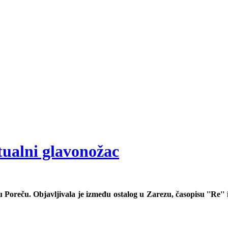
ualni glavonožac
 Poreču. Objavljivala je između ostalog u Zarezu, časopisu ''Re'' i