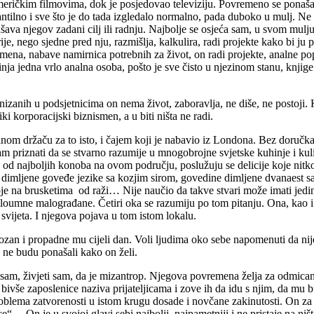
eričkim filmovima, dok je posjedovao televiziju. Povremeno se ponaša k
tilno i sve što je do tada izgledalo normalno, pada duboko u mulj. Ne zn
ava njegov zadani cilj ili radnju. Najbolje se osjeća sam, u svom mulju
orije, nego sjedne pred nju, razmišlja, kalkulira, radi projekte kako bi j
jemena, nabave namirnica potrebnih za život, on radi projekte, analne po
ja jedna vrlo analna osoba, pošto je sve čisto u njezinom stanu, knjige 
anizanih u podsjetnicima on nema život, zaboravlja, ne diše, ne postoj
i korporacijski biznismen, a u biti ništa ne radi.
m držaču za to isto, i čajem koji je nabavio iz Londona. Bez doručka ne
riznati da se stvarno razumije u mnogobrojne svjetske kuhinje i kulinar
od najboljih konoba na ovom području, poslužuju se delicije koje nitko 
ne, dimljene goveđe jezike sa kozjim sirom, govedine dimljene dvanaes
 na brusketima od raži… Nije naučio da takve stvari može imati jedin
loumne malograđane. Četiri oka se razumiju po tom pitanju. Ona, kao i g
 svijeta. I njegova pojava u tom istom lokalu.
ozan i propadne mu cijeli dan. Voli ljudima oko sebe napomenuti da nij
e ne budu ponašali kako on želi.
i sam, živjeti sam, da je mizantrop. Njegova povremena želja za odmica
vše zaposlenice naziva prijateljicama i zove ih da idu s njim, da mu bud
roblema zatvorenosti u istom krugu dosade i novčane zakinutosti. On za
e“… On je u svojoj glavi sebi najbolji, najpametniji i ne pristaje na ni