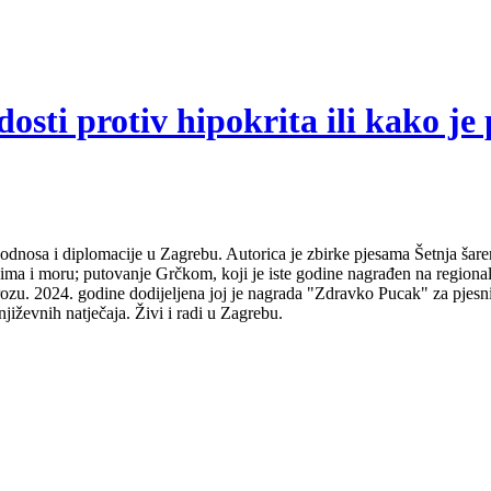
sti protiv hipokrita ili kako je 
odnosa i diplomacije u Zagrebu. Autorica je zbirke pjesama Šetnja šare
udima i moru; putovanje Grčkom, koji je iste godine nagrađen na regio
ozu. 2024. godine dodijeljena joj je nagrada "Zdravko Pucak" za pjesni
jiževnih natječaja. Živi i radi u Zagrebu.