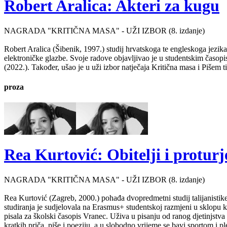
Robert Aralica: Akteri za kugu
NAGRADA "KRITIČNA MASA" - UŽI IZBOR (8. izdanje)
Robert Aralica (Šibenik, 1997.) studij hrvatskoga te engleskoga jezik
elektroničke glazbe. Svoje radove objavljivao je u studentskim časop
(2022.). Također, ušao je u uži izbor natječaja Kritična masa i Pišem 
proza
Rea Kurtović: Obitelji i proturj
NAGRADA "KRITIČNA MASA" - UŽI IZBOR (8. izdanje)
Rea Kurtović (Zagreb, 2000.) pohađa dvopredmetni studij talijanistike
studiranja je sudjelovala na Erasmus+ studentskoj razmjeni u sklopu ko
pisala za školski časopis Vranec. Uživa u pisanju od ranog djetinjstv
kratkih priča, piše i poeziju, a u slobodno vrijeme se bavi sportom i p