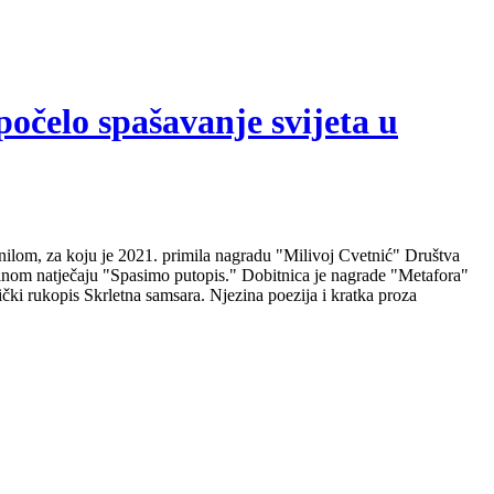
počelo spašavanje svijeta u
nilom, za koju je 2021. primila nagradu "Milivoj Cvetnić" Društva
nalnom natječaju "Spasimo putopis." Dobitnica je nagrade "Metafora"
čki rukopis Skrletna samsara. Njezina poezija i kratka proza