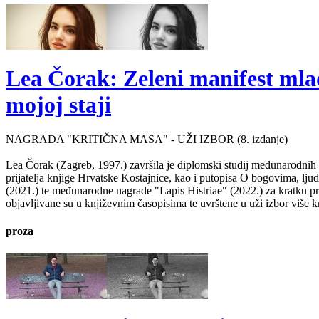
Lea Čorak: Zeleni manifest mlado
mojoj staji
NAGRADA "KRITIČNA MASA" - UŽI IZBOR (8. izdanje)
Lea Čorak (Zagreb, 1997.) završila je diplomski studij međunarodnih 
prijatelja knjige Hrvatske Kostajnice, kao i putopisa O bogovima, lj
(2021.) te međunarodne nagrade "Lapis Histriae" (2022.) za kratku pr
objavljivane su u književnim časopisima te uvrštene u uži izbor više kn
proza