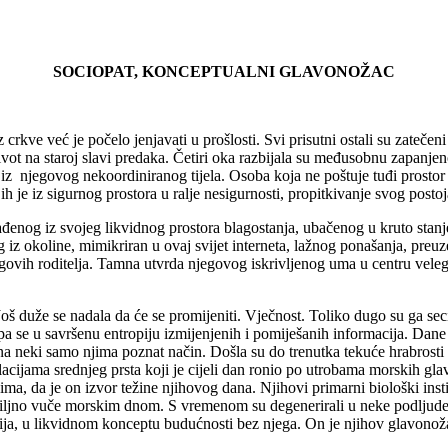
SOCIOPAT, KONCEPTUALNI GLAVONOŽAC
iz crkve već je počelo jenjavati u prošlosti. Svi prisutni ostali su zat
život na staroj slavi predaka. Četiri oka razbijala su međusobnu zapanje
su iz njegovog nekoordiniranog tijela. Osoba koja ne poštuje tuđi pros
je iz sigurnog prostora u ralje nesigurnosti, propitkivanje svog postojan
ađenog iz svojeg likvidnog prostora blagostanja, ubačenog u kruto stan
 iz okoline, mimikriran u ovaj svijet interneta, lažnog ponašanja, preu
ovih roditelja. Tamna utvrda njegovog iskrivljenog uma u centru velegr
oš duže se nadala da će se promijeniti. Vječnost. Toliko dugo su ga sec
pa se u savršenu entropiju izmijenjenih i pomiješanih informacija. Dane 
 na neki samo njima poznat način. Došla su do trenutka tekuće hrabrosti 
ulacijama srednjeg prsta koji je cijeli dan ronio po utrobama morskih gla
a, da je on izvor težine njihovog dana. Njihovi primarni biološki instink
esciljno vuče morskim dnom. S vremenom su degenerirali u neke podljud
cija, u likvidnom konceptu budućnosti bez njega. On je njihov glavonoža