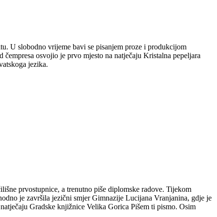
plitu. U slobodno vrijeme bavi se pisanjem proze i produkcijom
 čempresa osvojio je prvo mjesto na natječaju Kristalna pepeljara
vatskoga jezika.
čilišne prvostupnice, a trenutno piše diplomske radove. Tijekom
hodno je završila jezični smjer Gimnazije Lucijana Vranjanina, gdje je
m natječaju Gradske knjižnice Velika Gorica Pišem ti pismo. Osim