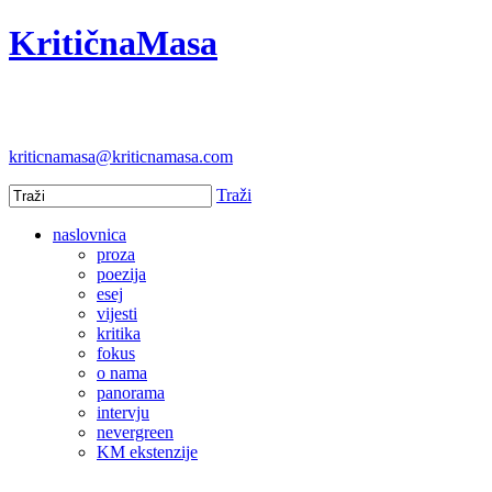
KritičnaMasa
kriticnamasa@kriticnamasa.com
Traži
naslovnica
proza
poezija
esej
vijesti
kritika
fokus
o nama
panorama
intervju
nevergreen
KM ekstenzije