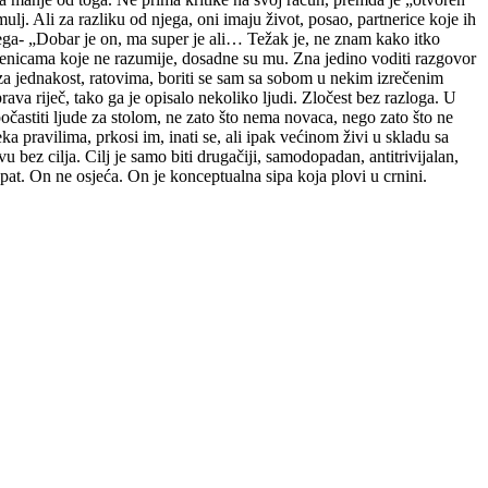
lj. Ali za razliku od njega, oni imaju život, posao, partnerice koje ih
 njega- „Dobar je on, ma super je ali… Težak je, ne znam kako itko
ečenicama koje ne razumije, dosadne su mu. Zna jedino voditi razgovor
a jednakost, ratovima, boriti se sam sa sobom u nekim izrečenim
rava riječ, tako ga je opisalo nekoliko ljudi. Zločest bez razloga. U
očastiti ljude za stolom, ne zato što nema novaca, nego zato što ne
a pravilima, prkosi im, inati se, ali ipak većinom živi u skladu sa
bez cilja. Cilj je samo biti drugačiji, samodopadan, antitrivijalan,
pat. On ne osjeća. On je konceptualna sipa koja plovi u crnini.