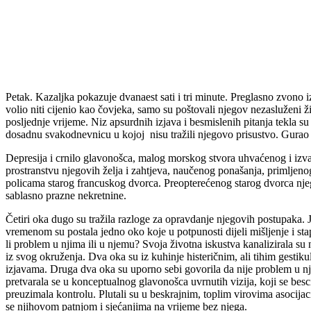
Petak. Kazaljka pokazuje dvanaest sati i tri minute. Preglasno zvono 
volio niti cijenio kao čovjeka, samo su poštovali njegov nezasluženi 
posljednje vrijeme. Niz apsurdnih izjava i besmislenih pitanja tekla 
dosadnu svakodnevnicu u kojoj nisu tražili njegovo prisustvo. Gurao ih 
Depresija i crnilo glavonošca, malog morskog stvora uhvaćenog i izv
prostranstvu njegovih želja i zahtjeva, naučenog ponašanja, primljenog
policama starog francuskog dvorca. Preopterećenog starog dvorca njeg
sablasno prazne nekretnine.
Četiri oka dugo su tražila razloge za opravdanje njegovih postupaka. J
vremenom su postala jedno oko koje u potpunosti dijeli mišljenje i sta
li problem u njima ili u njemu? Svoja životna iskustva kanalizirala su
iz svog okruženja. Dva oka su iz kuhinje histeričnim, ali tihim gestik
izjavama. Druga dva oka su uporno sebi govorila da nije problem u njim
pretvarala se u konceptualnog glavonošca uvrnutih vizija, koji se b
preuzimala kontrolu. Plutali su u beskrajnim, toplim virovima asocija
se njihovom patnjom i sjećanjima na vrijeme bez njega.