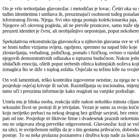
On je vrlo teritorijalan glavonožac i metodičan je lovac. Četiri oka su
tuđim identitetima i uništava ih, preuzimajući osobnosti tuđeg ponaš
isforsiranog života. Njega. Svi oko njega postaju kolekcionarska jaja, s
Njegove oči olovnog pogleda, ali ne previše pronicave, samo traže slje
preuzeti identitet je čvrst, ali neobjašnjivo nepostojan, poput nekohere
Spekulativna rekonstrukcija glavonošca u njihovim glavama sve se više 
se hrani tuđim vizijama svijeta, ogoljeno, spremno na napad bilo koje
zlostavljanja, verbalnog, psihičkog, pomalo i fizičkog, ovisno o razda
njegovih demonstrativnih odlazaka u ispraznu budućnost. Nakon jednog 
ubilačkih emocija, oštrih poput srebrnih oštrica kuhinjskih noževa koj
izmaglica što se diže s toplog asfalta. Osjećala su težinu kiše na svo
On voli lamentirati, teško kontrolira izgovorene neistine, za njega ne v
posjeduje osjećaj krivnje ili sućuti. Razmišljanja su iracionalna, mije
tamo uči i preuzima informacije kako reagirati na vanjske podražaje.
Umrla mu je bliska osoba, reakcija stiže nakon nekoliko minuta ciljano
seksualni život ne postoji ili je trivijalan. Vezan je samo za svoju kuć
koju nerijetko prebaci na nekog drugog bez grižnje savjesti, bez emoc
pati od iste. Posjeduje tri fiktivne firme i dvadesetak praznih nekretn
mu ne odgovara zbog prevelike odgovornosti. Glavonožac koji se vuče
na ulici, te uvriježenom mišlju da je s tim gestama prihvaćen, dobrodoš
postoje. To su neka prolazna poznanstva i društva koja nađe za šankom