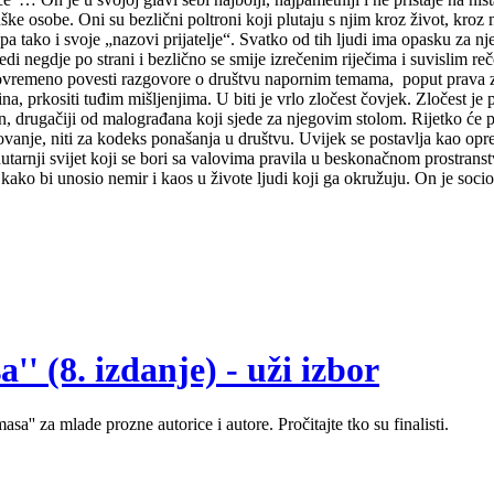
e osobe. Oni su bezlični poltroni koji plutaju s njim kroz život, kroz mu
, pa tako i svoje „nazovi prijatelje“. Svatko od tih ljudi ima opasku za
di negdje po strani i bezlično se smije izrečenim riječima i suvislim r
a povremeno povesti razgovore o društvu napornim temama, poput prava z
, prkositi tuđim mišljenjima. U biti je vrlo zločest čovjek. Zločest je p
en, drugačiji od malograđana koji sjede za njegovim stolom. Rijetko će p
vanje, niti za kodeks ponašanja u društvu. Uvijek se postavlja kao oprek
rnji svijet koji se bori sa valovima pravila u beskonačnom prostranstvu 
kako bi unosio nemir i kaos u živote ljudi koji ga okružuju. On je socio
' (8. izdanje) - uži izbor
sa'' za mlade prozne autorice i autore. Pročitajte tko su finalisti.