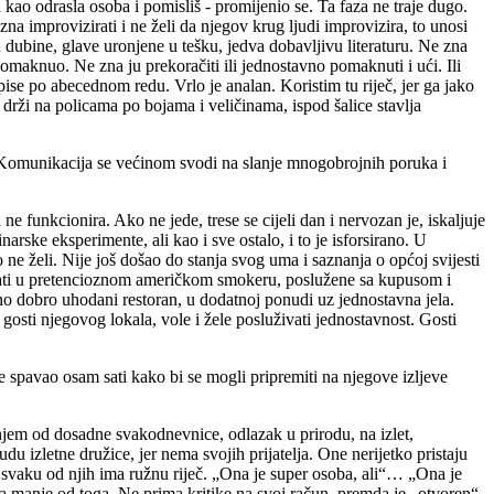
ao odrasla osoba i pomisliš - promijenio se. Ta faza ne traje dugo.
a improvizirati i ne želi da njegov krug ljudi improvizira, to unosi
 dubine, glave uronjene u tešku, jedva dobavljivu literaturu. Ne zna
u pomaknuo. Ne zna ju prekoračiti ili jednostavno pomaknuti i ući. Ili
pise po abecednom redu. Vrlo je analan. Koristim tu riječ, jer ga jako
drži na policama po bojama i veličinama, ispod šalice stavlja
i. Komunikacija se većinom svodi na slanje mnogobrojnih poruka i
 funkcionira. Ako ne jede, trese se cijeli dan i nervozan je, iskaljuje
ske eksperimente, ali kao i sve ostalo, i to je isforsirano. U
ne želi. Nije još došao do stanja svog uma i saznanja o općoj svijesti
t sati u pretencioznom američkom smokeru, poslužene sa kupusom i
o dobro uhodani restoran, u dodatnoj ponudi uz jednostavna jela.
osti njegovog lokala, vole i žele posluživati jednostavnost. Gosti
e spavao osam sati kako bi se mogli pripremiti na njegove izljeve
njem od dosadne svakodnevnice, odlazak u prirodu, na izlet,
u izletne družice, jer nema svojih prijatelja. One nerijetko pristaju
 svaku od njih ima ružnu riječ. „Ona je super osoba, ali“… „Ona je
šta manje od toga. Ne prima kritike na svoj račun, premda je „otvoren“