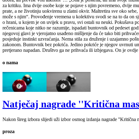
za kritiku. Ima dvije osobe koje se pojave s njim povremeno, dvije mušk
prate, a ne životinju uokvirenu u zlatni okvir. Maltretira sve oko sebe
može s njim“. Provođenje vremena u kolektivu svodi se na to da on sje
o hrani, u kojem je on uvijek u pravu, svi ostali su neuki. Pokušav
rečenicama koje nitko ne razumije, ispadati buntovnik od pedeset godina
njegovoj glavi je vjerojatno usađeno mišljenje da će tako biti prihvać
posjeduje instinkt uzvraćanja. Nema stila za druženje i uzajamno pošto
zakonom. Buntovnik bez pokrića. Jedino pokriće je njegov uvrnuti unuta
pretjerano napadan. Društvo ga ne prihvaća ili izbjegava. On je ovdje 
o nama
Natječaj nagrade ''Kritična masa'
Nakon šireg izbora slijedi uži izbor osmog izdanja nagrade ''Kritična ma
proza