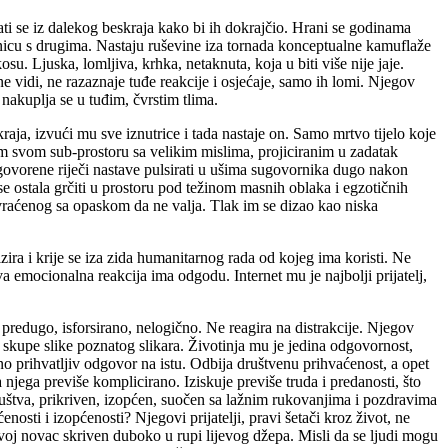
vrati se iz dalekog beskraja kako bi ih dokrajčio. Hrani se godinama
vnicu s drugima. Nastaju ruševine iza tornada konceptualne kamuflaže
su. Ljuska, lomljiva, krhka, netaknuta, koja u biti više nije jaje.
e vidi, ne razaznaje tuđe reakcije i osjećaje, samo ih lomi. Njegov
 nakuplja se u tuđim, čvrstim tlima.
aja, izvući mu sve iznutrice i tada nastaje on. Samo mrtvo tijelo koje
kom svom sub-prostoru sa velikim mislima, projiciranim u zadatak
izgovorene riječi nastave pulsirati u ušima sugovornika dugo nakon
e ostala grčiti u prostoru pod težinom masnih oblaka i egzotičnih
, vraćenog sa opaskom da ne valja. Tlak im se dizao kao niska
izira i krije se iza zida humanitarnog rada od kojeg ima koristi. Ne
va emocionalna reakcija ima odgodu. Internet mu je najbolji prijatelj,
 predugo, isforsirano, nelogično. Ne reagira na distrakcije. Njegov
no skupe slike poznatog slikara. Životinja mu je jedina odgovornost,
no prihvatljiv odgovor na istu. Odbija društvenu prihvaćenost, a opet
 njega previše komplicirano. Iziskuje previše truda i predanosti, što
štva, prikriven, izopćen, suočen sa lažnim rukovanjima i pozdravima
osti i izopćenosti? Njegovi prijatelji, pravi šetači kroz život, ne
svoj novac skriven duboko u rupi lijevog džepa. Misli da se ljudi mogu