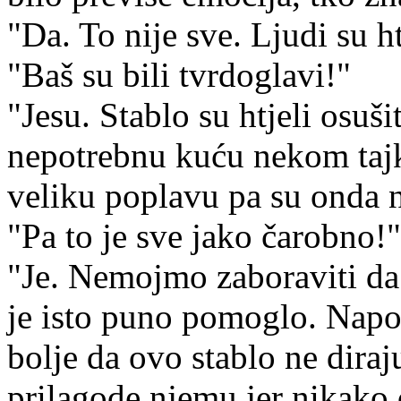
"Da. To nije sve. Ljudi su htj
"Baš su bili tvrdoglavi!"
"Jesu. Stablo su htjeli osušit
nepotrebnu kuću nekom tajku
veliku poplavu pa su onda n
"Pa to je sve jako čarobno!"
"Je. Nemojmo zaboraviti da g
je isto puno pomoglo. Napok
bolje da ovo stablo ne diraj
prilagode njemu jer nikako