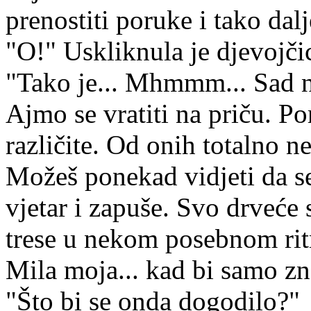
prenostiti poruke i tako dalj
"O!" Uskliknula je djevojči
"Tako je... Mhmmm... Sad n
Ajmo se vratiti na priču. P
različite. Od onih totalno ne
Možeš ponekad vidjeti da s
vjetar i zapuše. Svo drveće 
trese u nekom posebnom ritm
Mila moja... kad bi samo zna
"Što bi se onda dogodilo?"