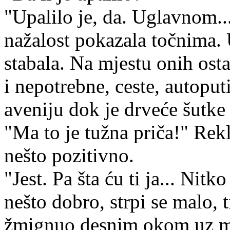
"Upalilo je, da. Uglavnom..
nažalost pokazala točnima. 
stabala. Na mjestu onih osta
i nepotrebne, ceste, autoput
aveniju dok je drveće šutke
"Ma to je tužna priča!" Rek
nešto pozitivno.
"Jest. Pa šta ću ti ja... Nit
nešto dobro, strpi se malo, t
žmignuo desnim okom uz mal