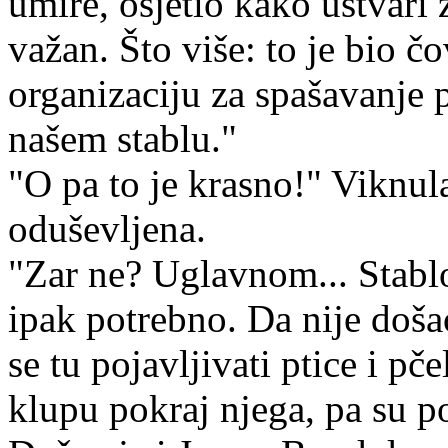
umire, osjetio kako ustvari ž
važan. Što više: to je bio č
organizaciju za spašavanje p
našem stablu."
"O pa to je krasno!" Viknula
oduševljena.
"Zar ne? Uglavnom... Stablo 
ipak potrebno. Da nije doša
se tu pojavljivati ptice i pč
klupu pokraj njega, pa su poč