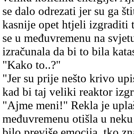
se dalo odrezati jer su ga š
kasnije opet htjeli izgraditi
se u međuvremenu na svjetu 
izračunala da bi to bila kata
"Kako to..?"
"Jer su prije nešto krivo upis
kad bi taj veliki reaktor izg
"Ajme meni!" Rekla je uplaš
međuvremenu otišla u neku d
bilo previše emocija, tko zn