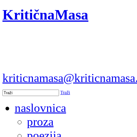
KritičnaMasa
kriticnamasa@kriticnamas
Traži
naslovnica
proza
poezija