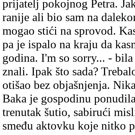
prijatelj pokojnog Petra. J
ranije ali bio sam na dalek
mogao stići na sprovod. Kas
pa je ispalo na kraju da k
godina. I'm so sorry... - bila
znali. Ipak što sada? Trebalo 
otišao bez objašnjenja. Nik
Baka je gospodinu ponudila 
trenutak šutio, sabirući mis
smeđu aktovku koje nitko pr