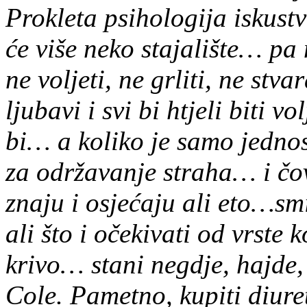
Prokleta psihologija iskustv
će više neko stajalište… p
ne voljeti, ne grliti, ne stv
ljubavi i svi bi htjeli biti vo
bi… a koliko je samo jednos
za održavanje straha… i čov
znaju i osjećaju ali eto…s
ali što i očekivati od vrste 
krivo… stani negdje, hajde
Cole. Pametno, kupiti diur