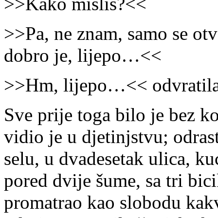
˃˃Kako misliš?˂˂
˃˃Pa, ne znam, samo se otvor
dobro je, lijepo…˂˂
˃˃Hm, lijepo…˂˂ odvratila
Sve prije toga bilo je bez k
vidio je u djetinjstvu; odras
selu, u dvadesetak ulica, kuć
pored dvije šume, sa tri bic
promatrao kao slobodu kakvo