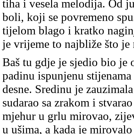
tiha i vesela melodija. Od j
boli, koji se povremeno spuš
tijelom blago i kratko nagi
je vrijeme to najbliže što j
Baš tu gdje je sjedio bio je 
padinu ispunjenu stijenama s
desne. Sredinu je zauzimala
sudarao sa zrakom i stvara
mjehur u grlu mirovao, zije
u ušima, a kada je mirovalo 