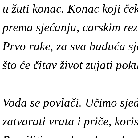
u žuti konac. Konac koji če
prema sjećanju, carskim re
Prvo ruke, za sva buduća sj
što će čitav život zujati pok
Voda se povlači. Učimo sjed
zatvarati vrata i priče, koris