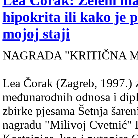
Lea Čorak: Zeleni man
hipokrita ili kako je 
mojoj staji
NAGRADA "KRITIČNA MASA
Lea Čorak (Zagreb, 1997.) z
međunarodnih odnosa i dipl
zbirke pjesama Šetnja šaren
nagradu "Milivoj Cvetnić" D