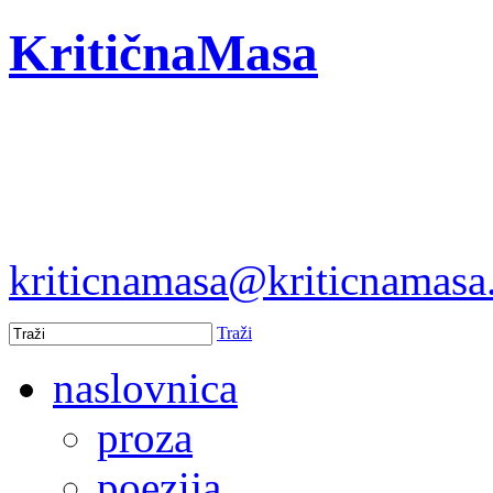
KritičnaMasa
kriticnamasa@kriticnamas
Traži
naslovnica
proza
poezija