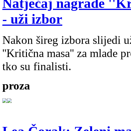
Natječaj nagrade ''Kr
- uži izbor
Nakon šireg izbora slijedi 
''Kritična masa'' za mlade pr
tko su finalisti.
proza