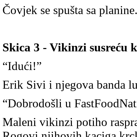
Čovjek se spušta sa planine.
Skica 3 - Vikinzi susreću 
“Idući!”
Erik Sivi i njegova banda l
“Dobrodošli u FastFoodNa
Maleni vikinzi potiho raspr
Rogovi njihovih kaciga kr