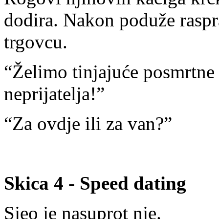
dodira. Nakon poduže raspr
trgovcu.
“Želimo tinjajuće posmrtne 
neprijatelja!”
“Za ovdje ili za van?”
Skica 4 - Speed dating
Sjeo je nasuprot nje.