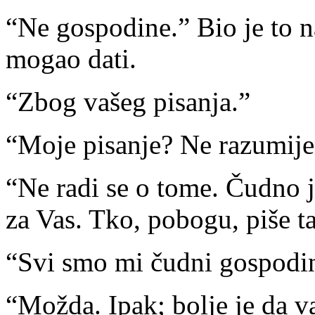
“Ne gospodine.” Bio je to n
mogao dati.
“Zbog vašeg pisanja.”
“Moje pisanje? Ne razumije
“Ne radi se o tome. Čudno j
za Vas. Tko, pobogu, piše t
“Svi smo mi čudni gospodi
“Možda. Ipak; bolje je da 