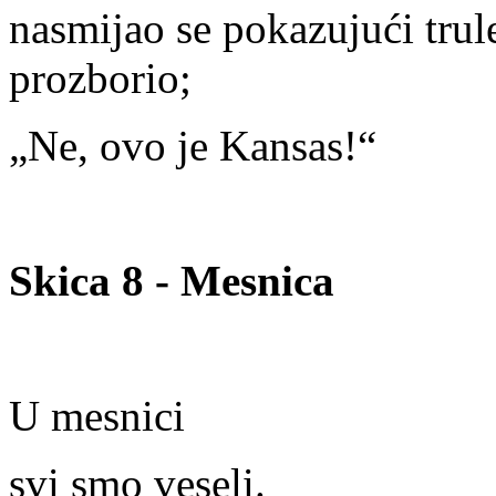
nasmijao se pokazujući trul
prozborio;
„Ne, ovo je Kansas!“
Skica 8 - Mesnica
U mesnici
svi smo veseli.