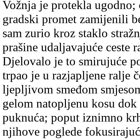
Vožnja je protekla ugodno;
gradski promet zamijenili b
sam zurio kroz staklo straž
prašine udaljavajuće ceste r
Djelovalo je to smirujuće p
trpao je u razjapljene ralje 
ljepljivom smeđom smjesom.
gelom natopljenu kosu dok 
puknuća; poput iznimno kr
njihove poglede fokusiraju