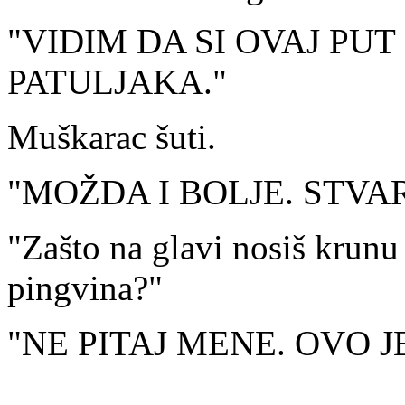
"VIDIM DA SI OVAJ PUT
PATULJAKA."
Muškarac šuti.
"MOŽDA I BOLJE. STVA
"Zašto na glavi nosiš krunu 
pingvina?"
"NE PITAJ MENE. OVO J
...