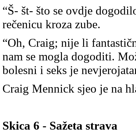
“Š- št- što se ovdje dogodilo
rečenicu kroza zube.
“Oh, Craig; nije li fantasti
nam se mogla dogoditi. Mož
bolesni i seks je nevjerojata
Craig Mennick sjeo je na hl
Skica 6 - Sažeta strava