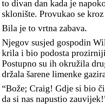
to divan dan kada je napoko
sklonište. Provukao se kroz 
Bila je to vrtna zabava.
Njegov susjed gospodin Wilk
krila i bio podosta prozirnij
Postupno su ih okružila dru
držala šarene limenke gazir
“Bože; Craig! Gdje si bio č
da si nas napustio zauvijek!