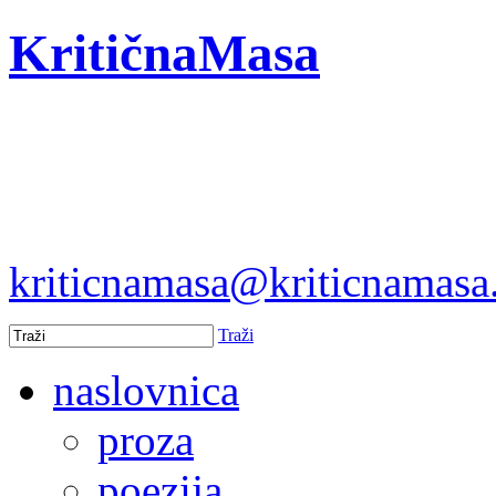
KritičnaMasa
kriticnamasa@kriticnamas
Traži
naslovnica
proza
poezija