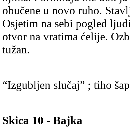
obučene u novo ruho. Stavlj
Osjetim na sebi pogled ljud
otvor na vratima ćelije. Ozb
tužan.
“Izgubljen slučaj” ; tiho šap
Skica 10 - Bajka