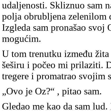
udaljenosti. Skliznuo sam n
polja obrubljena zelenilom 
Izgleda sam pronašao svoj O
mogućim.
U tom trenutku između žita 
šeširu i počeo mi prilaziti.
tregere i promatrao svojim 
„Ovo je Oz?“ , pitao sam.
Gledao me kao da sam lud. 