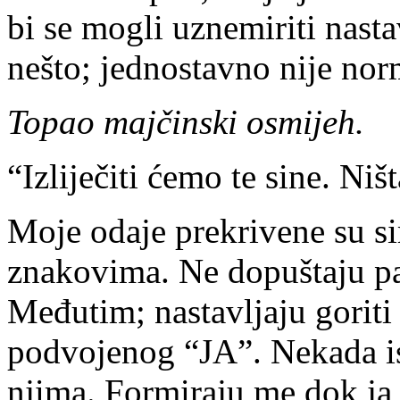
bi se mogli uznemiriti nastav
nešto; jednostavno nije nor
Topao majčinski osmijeh.
“Izliječiti ćemo te sine. Ništ
Moje odaje prekrivene su 
znakovima. Ne dopuštaju pac
Međutim; nastavljaju goriti
podvojenog “JA”. Nekada ist
njima. Formiraju me dok ja 