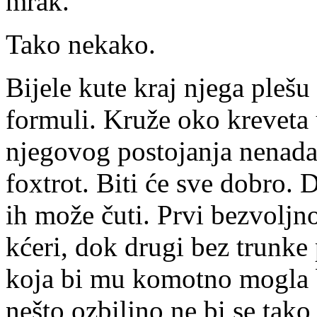
mrak.
Tako nekako.
Bijele kute kraj njega plešu
formuli. Kruže oko kreveta
njegovog postojanja nenada
foxtrot. Biti će sve dobro.
ih može čuti. Prvi bezvoljno
kćeri, dok drugi bez trunke
koja bi mu komotno mogla bi
nešto ozbiljno ne bi se tako