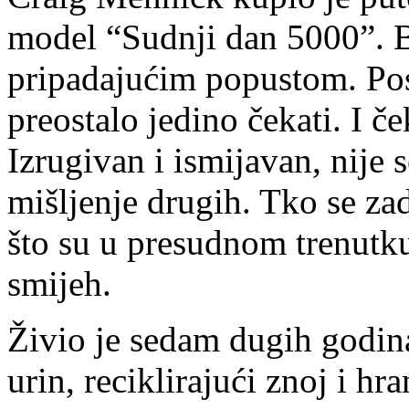
model “Sudnji dan 5000”. B
pripadajućim popustom. Post
preostalo jedino čekati. I če
Izrugivan i ismijavan, nije 
mišljenje drugih. Tko se zad
što su u presudnom trenutku
smijeh.
Živio je sedam dugih godina
urin, reciklirajući znoj i h