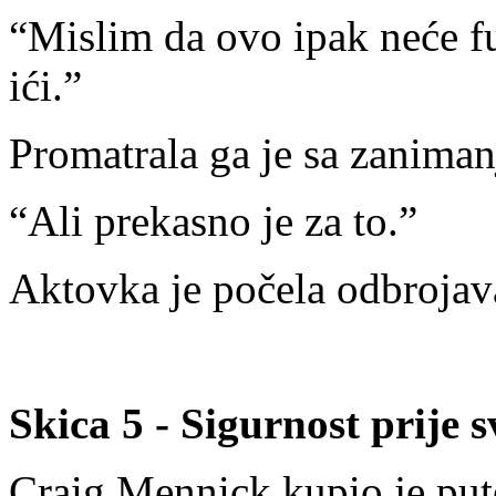
“Mislim da ovo ipak neće fu
ići.”
Promatrala ga je sa zanima
“Ali prekasno je za to.”
Aktovka je počela odbrojava
Skica 5 - Sigurnost prije 
Craig Mennick kupio je put