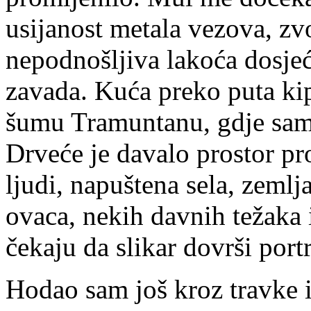
usijanost metala vezova, zvo
nepodnošljiva lakoća dosjeća
zavada. Kuća preko puta kip
šumu Tramuntanu, gdje sam 
Drveće je davalo prostor pr
ljudi, napuštena sela, zemlj
ovaca, nekih davnih težaka i
čekaju da slikar dovrši portr
Hodao sam još kroz travke 