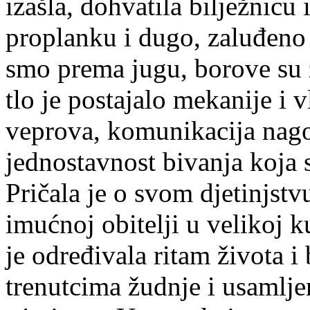
izašla, dohvatila bilježnicu 
proplanku i dugo, zaluđeno 
smo prema jugu, borove su z
tlo je postajalo mekanije i v
veprova, komunikacija nago
jednostavnost bivanja koja
Pričala je o svom djetinjs
imućnoj obitelji u velikoj k
je određivala ritam života 
trenutcima žudnje i usamljen