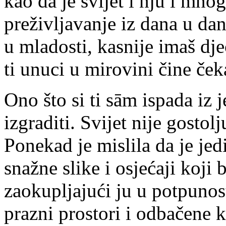
kao da je svijet i nju i mno
preživljavanje iz dana u dan
u mladosti, kasnije imaš dje
ti unuci u mirovini čine ček
Ono što si ti sām ispada iz 
izgraditi. Svijet nije gostol
Ponekad je mislila da je jed
snažne slike i osjećaji koji 
zaokupljajući ju u potpunost
prazni prostori i odbačene ku