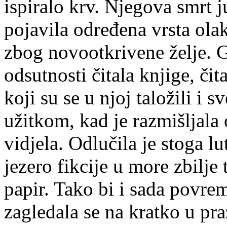
ispiralo krv. Njegova smrt j
pojavila određena vrsta olakš
zbog novootkrivene želje. 
odsutnosti čitala knjige, či
koji su se u njoj taložili i s
užitkom, kad je razmišljala
vidjela. Odlučila je stoga l
jezero fikcije u more zbilje 
papir. Tako bi i sada povrem
zagledala se na kratko u praz