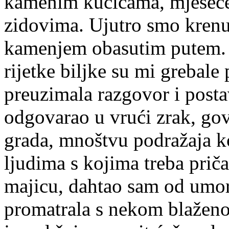
kamenim kućicama, mjesečev
zidovima. Ujutro smo krenul
kamenjem obasutim putem. Su
rijetke biljke su mi grebale
preuzimala razgovor i postav
odgovarao u vrući zrak, gov
grada, mnoštvu podražaja k
ljudima s kojima treba priča
majicu, dahtao sam od umor
promatrala s nekom blažen