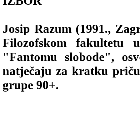
IZBOR
Josip Razum (1991., Zagre
Filozofskom fakultetu 
"Fantomu slobode", os
natječaju za kratku priču
grupe 90+.