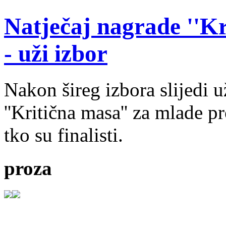
Natječaj nagrade ''Kr
- uži izbor
Nakon šireg izbora slijedi 
''Kritična masa'' za mlade pr
tko su finalisti.
proza