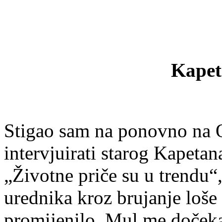
Kapet
Stigao sam na ponovno na Ot
intervjuirati starog Kapeta
„Životne priče su u trendu“
urednika kroz brujanje loše
promijenilo. Mul me dočekao,