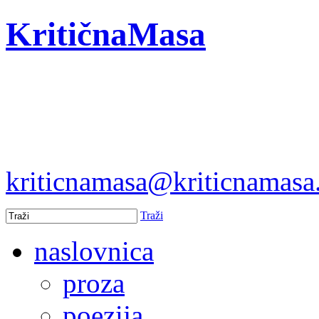
KritičnaMasa
kriticnamasa@kriticnamas
Traži
naslovnica
proza
poezija