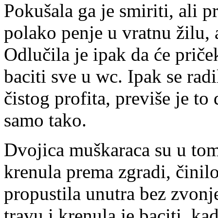
Pokušala ga je smiriti, ali pr
polako penje u vratnu žilu, 
Odlučila je ipak da će prič
baciti sve u wc. Ipak se radi
čistog profita, previše je t
samo tako.
Dvojica muškaraca su u tom 
krenula prema zgradi, činilo
propustila unutra bez zvonje
travu i krenula je baciti, ka