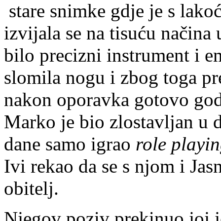
stare snimke gdje je s lakoć
izvijala se na tisuću načina 
bilo precizni instrument i e
slomila nogu i zbog toga pres
nakon oporavka gotovo godi
Marko je bio zlostavljan u d
dane samo igrao
role playi
Ivi rekao da se s njom i J
obitelj.
Njegov poziv prekinuo joj j