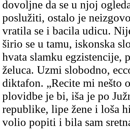
dovoljne da se u njoj ogleda
poslužiti, ostalo je neizgov
vratila se i bacila udicu. N
širio se u tamu, iskonska s
hvata slamku egzistencije, p
želuca. Uzmi slobodno, ecco.
diktafon. „Recite mi nešto
plovidbe je bi, iša je po Ju
republike, lipe žene i loša h
volio popiti i bila sam sre