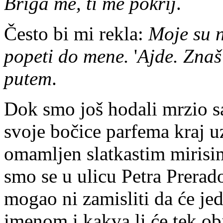
Briga me, ti me pokrij
.
Često bi mi rekla:
Moje su n
popeti do mene.
'
Ajde. Znaš
putem
.
Dok smo još hodali mrzio sa
svoje bočice parfema kraj uz
omamljen slatkastim mirisim
smo se u ulicu Petra Prerado
mogao ni zamisliti da će je
imenom i kakva li će tek obi