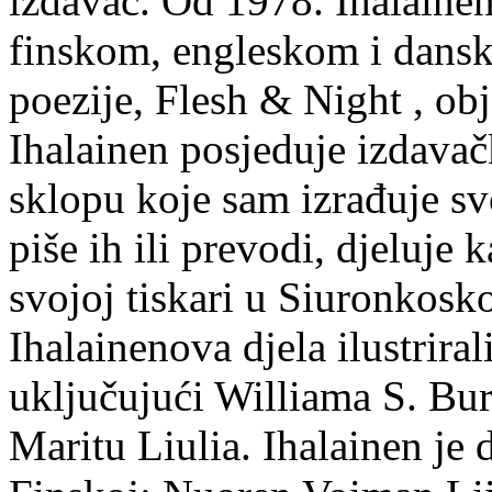
izdavač. Od 1978. Ihalainen
finskom, engleskom i dans
poezije, Flesh & Night , obj
Ihalainen posjeduje izdavač
sklopu koje sam izrađuje sv
piše ih ili prevodi, djeluje 
svojoj tiskari u Siuronkosk
Ihalainenova djela ilustriral
uključujući Williama S. Bur
Maritu Liulia. Ihalainen je