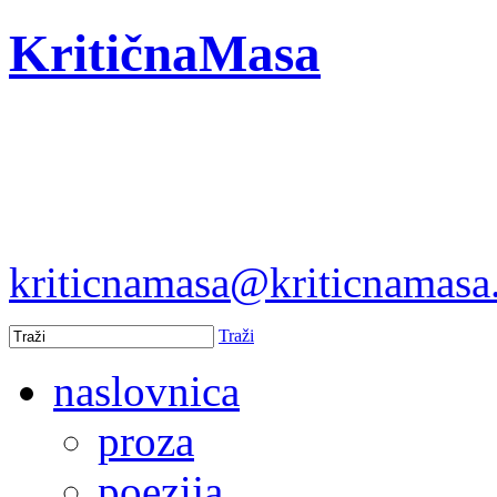
KritičnaMasa
kriticnamasa@kriticnamas
Traži
naslovnica
proza
poezija