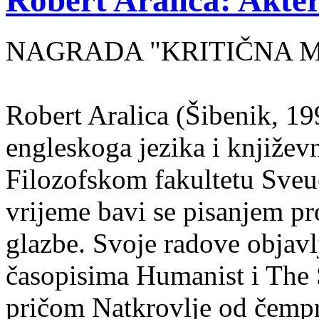
Robert Aralica: Akter
NAGRADA "KRITIČNA MASA
Robert Aralica (Šibenik, 199
engleskoga jezika i književ
Filozofskom fakultetu Sveuč
vrijeme bavi se pisanjem pr
glazbe. Svoje radove objavl
časopisima Humanist i The 
pričom Natkrovlje od čempr