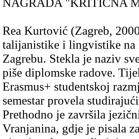
NAGRADA "KRITIČNA MASA
Rea Kurtović (Zagreb, 2000
talijanistike i lingvistike n
Zagrebu. Stekla je naziv sv
piše diplomske radove. Tije
Erasmus+ studentskoj razmj
semestar provela studirajuć
Prethodno je završila jezič
Vranjanina, gdje je pisala z