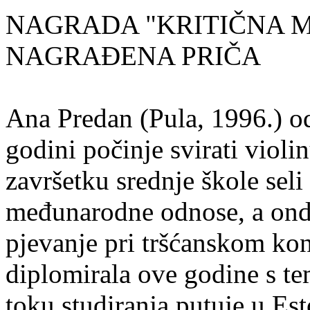
NAGRADA "KRITIČNA MASA
NAGRAĐENA PRIČA
Ana Predan (Pula, 1996.) od
godini počinje svirati violin
završetku srednje škole seli
međunarodne odnose, a onda
pjevanje pri tršćanskom kon
diplomirala ove godine s te
toku studiranja putuje u Es