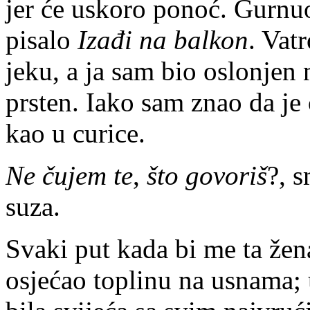
jer će uskoro ponoć. Gurnuo
pisalo
Izađi na balkon
. Vat
jeku, a ja sam bio oslonjen 
prsten. Iako sam znao da je 
kao u curice.
Ne čujem te
,
što govoriš
?, s
suza.
Svaki put kada bi me ta žen
osjećao toplinu na usnama; 