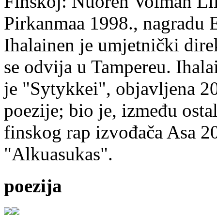
Finskoj: Nuoren Voiman Lii
Pirkanmaa 1998., nagradu 
Ihalainen je umjetnički dire
se odvija u Tampereu. Ihala
je "Sytykkei", objavljena 2
poezije; bio je, između ost
finskog rap izvođača Asa 20
"Alkuasukas".
poezija