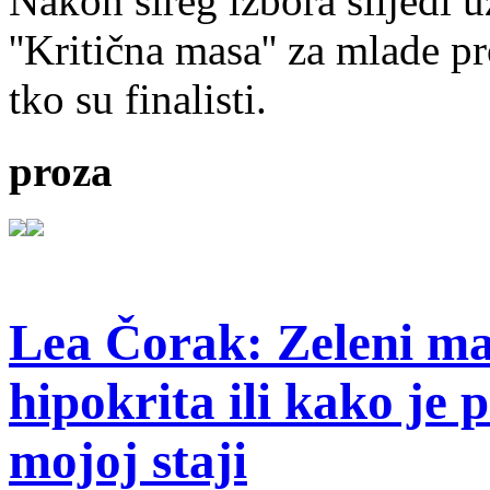
Nakon šireg izbora slijedi 
''Kritična masa'' za mlade pr
tko su finalisti.
proza
Lea Čorak: Zeleni man
hipokrita ili kako je 
mojoj staji