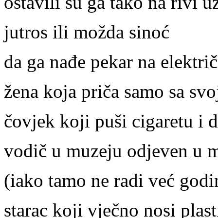
ostavili su ga tako na rivi 
jutros ili možda sinoć
da ga nađe pekar na elektri
žena koja priča samo sa sv
čovjek koji puši cigaretu i 
vodič u muzeju odjeven u 
(iako tamo ne radi već god
starac koji vječno nosi plas