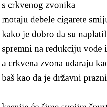
s crkvenog zvonika
motaju debele cigarete smij
kako je dobro da su naplatil
spremni na redukciju vode 
a crkvena zvona udaraju kao
baš kao da je državni prazn
kasnije će šime svojim špurt