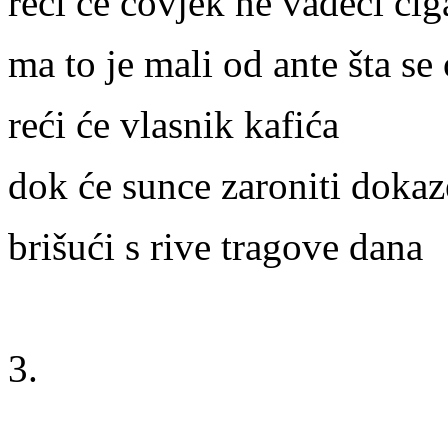
reći će čovjek ne vadeći ciga
ma to je mali od ante šta se
reći će vlasnik kafića
dok će sunce zaroniti doka
brišući s rive tragove dana
3.