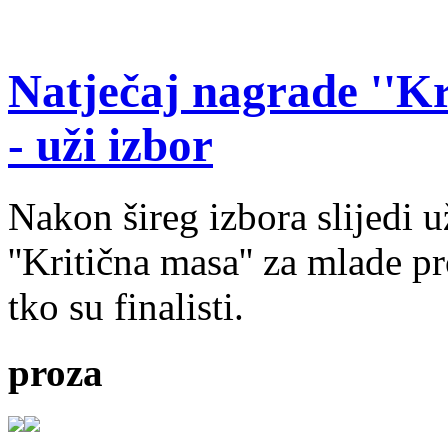
Natječaj nagrade ''Kr
- uži izbor
Nakon šireg izbora slijedi 
''Kritična masa'' za mlade pr
tko su finalisti.
proza