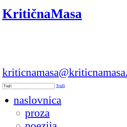
KritičnaMasa
kriticnamasa@kriticnamas
Traži
naslovnica
proza
poezija