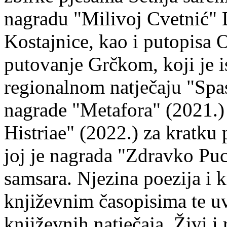
nagradu "Milivoj Cvetnić" D
Kostajnice, kao i putopisa 
putovanje Grčkom, koji je i
regionalnom natječaju "Spa
nagrade "Metafora" (2021.)
Histriae" (2022.) za kratku
joj je nagrada "Zdravko Puc
samsara. Njezina poezija i k
književnim časopisima te uv
književnih natječaja. Živi i