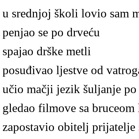
u srednjoj školi lovio sam 
penjao se po drveću
spajao drške metli
posuđivao ljestve od vatrog
učio mačji jezik šuljanje p
gledao filmove sa bruceom 
zapostavio obitelj prijatelje