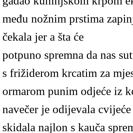
gađao kuhinjskom krpom e
među nožnim prstima zapinja
čekala jer a šta će
potpuno spremna da nas sut
s frižiderom krcatim za mje
ormarom punim odjeće iz ko
navečer je odijevala cvijeće
skidala najlon s kauča spre