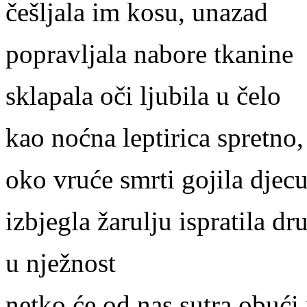
češljala im kosu, unazad
popravljala nabore tkanine
sklapala oči ljubila u čelo
kao noćna leptirica spretno,
oko vruće smrti gojila djec
izbjegla žarulju ispratila dr
u nježnost
netko će od nas sutra obući