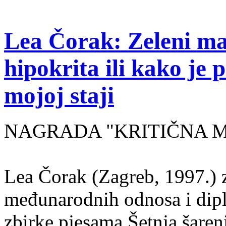
Lea Čorak: Zeleni man
hipokrita ili kako je 
mojoj staji
NAGRADA "KRITIČNA MASA
Lea Čorak (Zagreb, 1997.) z
međunarodnih odnosa i dipl
zbirke pjesama Šetnja šaren