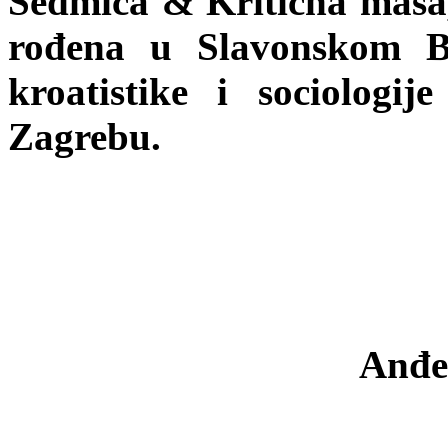
Sedmica & Kritična masa, 
rođena u Slavonskom Br
kroatistike i sociologi
Zagrebu.
Anđel