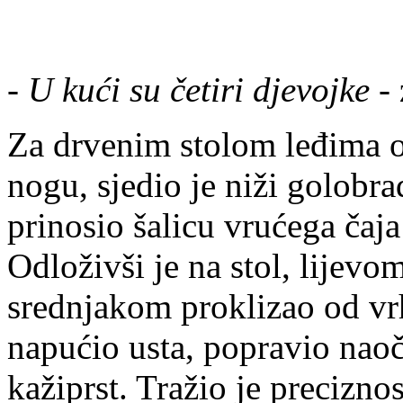
-
U kući su četiri djevojke
-
Za drvenim stolom leđima o
nogu, sjedio je niži golobra
prinosio šalicu vrućega čaja
Odloživši je na stol, lijev
srednjakom proklizao od vrh
napućio usta, popravio naoč
kažiprst. Tražio je preciznos