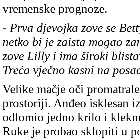
vremenske prognoze.
- Prva djevojka zove se Bett
netko bi je zaista mogao za
zove Lilly i ima široki blis
Treća vječno kasni na posa
Velike mačje oči promatral
prostoriji. Anđeo isklesan
odlomio jedno krilo i klekn
Ruke je probao sklopiti u po