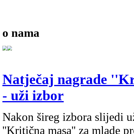
o nama
Natječaj nagrade ''Kr
- uži izbor
Nakon šireg izbora slijedi 
''Kritična masa'' za mlade pr