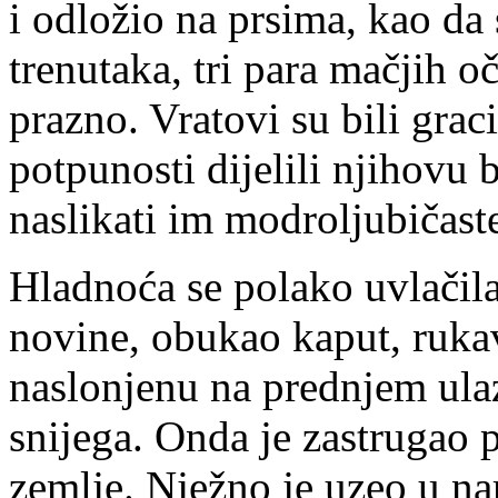
i odložio na prsima, kao d
trenutaka, tri para mačjih oč
prazno. Vratovi su bili grac
potpunosti dijelili njihovu 
naslikati im modroljubičast
Hladnoća se polako uvlačila
novine, obukao kaput, rukav
naslonjenu na prednjem ulaz
snijega. Onda je zastrugao
zemlje. Nježno je uzeo u na