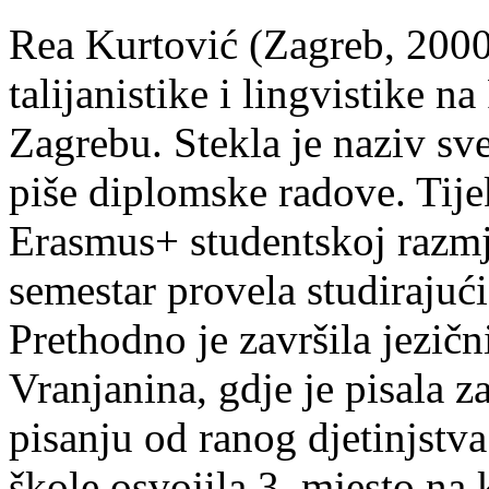
Rea Kurtović (Zagreb, 2000
talijanistike i lingvistike n
Zagrebu. Stekla je naziv sv
piše diplomske radove. Tije
Erasmus+ studentskoj razmj
semestar provela studirajuć
Prethodno je završila jezič
Vranjanina, gdje je pisala z
pisanju od ranog djetinjstva
škole osvojila 3. mjesto na