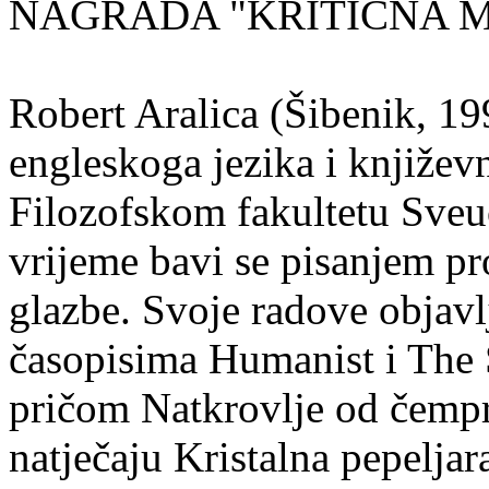
NAGRADA "KRITIČNA MASA
Robert Aralica (Šibenik, 199
engleskoga jezika i književ
Filozofskom fakultetu Sveuč
vrijeme bavi se pisanjem pr
glazbe. Svoje radove objavl
časopisima Humanist i The 
pričom Natkrovlje od čempr
natječaju Kristalna pepeljar