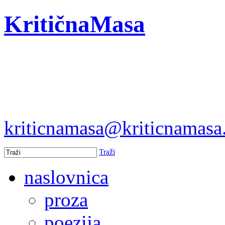
KritičnaMasa
kriticnamasa@kriticnamas
Traži
naslovnica
proza
poezija