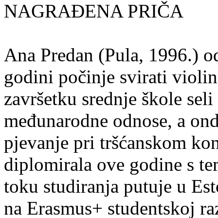
NAGRAĐENA PRIČA
Ana Predan (Pula, 1996.) od
godini počinje svirati violin
završetku srednje škole seli
međunarodne odnose, a onda
pjevanje pri tršćanskom kon
diplomirala ove godine s te
toku studiranja putuje u Es
na Erasmus+ studentskoj ra