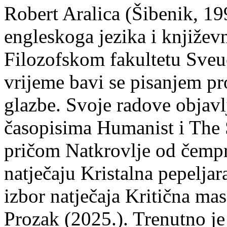
Robert Aralica (Šibenik, 199
engleskoga jezika i književ
Filozofskom fakultetu Sveuč
vrijeme bavi se pisanjem pr
glazbe. Svoje radove objavl
časopisima Humanist i The 
pričom Natkrovlje od čempr
natječaju Kristalna pepeljar
izbor natječaja Kritična mas
Prozak (2025.). Trenutno je