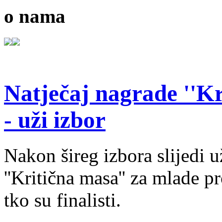
o nama
Natječaj nagrade ''Kr
- uži izbor
Nakon šireg izbora slijedi 
''Kritična masa'' za mlade pr
tko su finalisti.