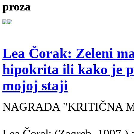
proza
Lea Čorak: Zeleni man
hipokrita ili kako je 
mojoj staji
NAGRADA "KRITIČNA MASA
Lea Čorak (Zagreb, 1997.) z