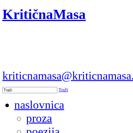
KritičnaMasa
kriticnamasa@kriticnamas
Traži
naslovnica
proza
poezija