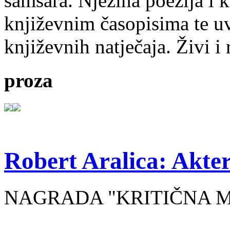
samsara. Njezina poezija i k
književnim časopisima te uv
književnih natječaja. Živi i
proza
Robert Aralica: Akter
NAGRADA "KRITIČNA MASA