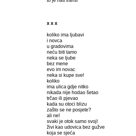
to je naš trans!
x x x
koliko ima ljubavi
i novca
u gradovima
neću biti tamo
neka se ljube
bez mene
evo im novac
neka si kupe sve!
koliko
ima ulica gdje nitko
nikada nije hodao šetao
trčao ili pjevao
kada su otoci blizu
zašto se ne posjete?
ali ne!
svaki je otok samo svoj!
živi kao udovica bez gužve
koja se sjeća