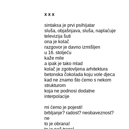
x x x
sintaksa je prvi psihijatar
sluša, objašnjava, sluša, naplaćuje
televizija šuti
ona je kolač
razgovor je davno izmišljen
u 16. stoljeću
kaže mile
a ipak je tako mlad
kolač je zgotovljena arhitektura
betonska čokolada koju vole djeca
kad ne znamo što ćemo s nekom
strukturom
koja ne podnosi dodatne
interpolacije
mi ćemo je pojesti!
brbljanje? radost? neobaveznost?
ne
to je obrana!