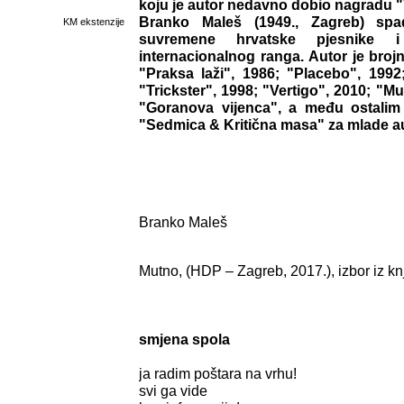
koju je autor nedavno dobio nagradu "
Branko Maleš (1949., Zagreb) spa
KM ekstenzije
suvremene hrvatske pjesnike i 
internacionalnog ranga. Autor je brojn
"Praksa laži", 1986; "Placebo", 1992
"Trickster", 1998; "Vertigo", 2010; "Mut
"Goranova vijenca", a među ostalim j
"Sedmica & Kritična masa" za mlade a
Branko Maleš
Mutno, (HDP – Zagreb, 2017.), izbor iz kn
smjena spola
ja radim poštara na vrhu!
svi ga vide