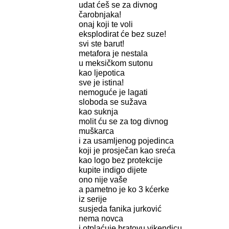
udat ćeš se za divnog
čarobnjaka!
onaj koji te voli
eksplodirat će bez suze!
svi ste barut!
metafora je nestala
u meksičkom sutonu
kao ljepotica
sve je istina!
nemoguće je lagati
sloboda se sužava
kao suknja
molit ću se za tog divnog
muškarca
i za usamljenog pojedinca
koji je prosječan kao sreća
kao logo bez protekcije
kupite indigo dijete
ono nije vaše
a pametno je ko 3 kćerke
iz serije
susjeda fanika jurković
nema novca
i otplaćuje bratovu vikendicu