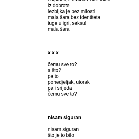
iz dobrote
lezbijka je bez milosti
mala šara bez identiteta
tuge u igri, seksu!
mala šara
x x x
čemu sve to?
a što?
pa to
ponedjeljak, utorak
pa i srijeda
čemu sve to?
nisam siguran
nisam siguran
što je to bilo