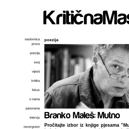
naslovnica
poezija
proza
poezija
esej
vijesti
kritika
fokus
o nama
panorama
intervju
Pročitajte izbor iz knjige pjesama "
nevergreen