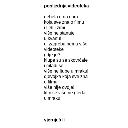
posljednja videoteka
debela crna cura
koja sve zna o filmu
i ljeti i zimi
više ne stanuje
u kvartu!
u zagrebu nema više
videoteke
gdje je?
klupe su se skovrčale
i mladi se
više ne ljube u mraku!
djevojka koja sve zna
o filmu
više nije ovdje!
film se više ne gleda
u mraku
vjeruješ li