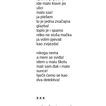
ide malo klavir po
ulici
malo sax!
ja plešem
to je jedna značajna
glazba!
toplo je i sparno
nitko ne sluša mačka
ja volim pjevati
kao zvijezda!
nikoga nema
a meni se sviđa!
idem u malu školu
mali sam đak i malo
sunce!
liječit ćemo se kao
dva detektiva!
x x x