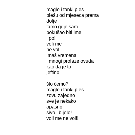
magle i tanki ples
plešu od mjeseca prema
dolje
tamo gdje sam
pokušao biti ime
i po!
voli me
ne voli
imaš vremena
i mnogi prolaze ovuda
kao da je to
jeftino
što ćemo?
magle i tanki ples
zovu zajedno
sve je nekako
opasno
sivo i bijelo!
voli me ne voli!