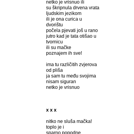
netko je vrisnuo ili
su škripnula drvena vrata
ljudskim jezikom
ili je ona curica u
dvorištu
počela pjevati još u rano
jutro kad je tata otišao u
tvornicu
ili su mačke
poznajem ih sve!
ima tu različitih zvjerova
od pliša
ja sam tu među svojima
nisam siguran
netko je vrisnuo
x x x
nitko ne sluša mačka!
toplo je i
sparno popodne