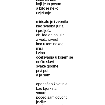
koji je to posao
a bilo je neko
cvjetanje
mirisalo je i zvonilo
kao svadba jurja
i proljeća
oh, ide on po ulici
a voda izvire!
ima u tom nekog
mira
i vina
očekivanja u kojem se
nešto slavi
svake godine
prvi put
a ja sam
oponašao životinje
kao bjork na
saturnu
počeo sam govoriti
jezike