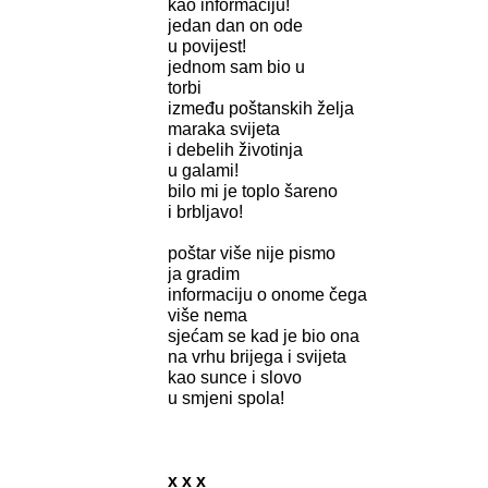
kao informaciju!
jedan dan on ode
u povijest!
jednom sam bio u
torbi
između poštanskih želja
maraka svijeta
i debelih životinja
u galami!
bilo mi je toplo šareno
i brbljavo!
poštar više nije pismo
ja gradim
informaciju o onome čega
više nema
sjećam se kad je bio ona
na vrhu brijega i svijeta
kao sunce i slovo
u smjeni spola!
x x x