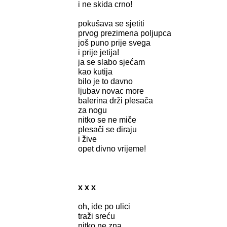
i ne skida crno!
pokušava se sjetiti
prvog prezimena poljupca
još puno prije svega
i prije jetija!
ja se slabo sjećam
kao kutija
bilo je to davno
ljubav novac more
balerina drži plesača
za nogu
nitko se ne miče
plesači se diraju
i žive
opet divno vrijeme!
x x x
oh, ide po ulici
traži sreću
nitko ne zna