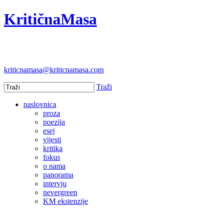
KritičnaMasa
kriticnamasa@kriticnamasa.com
Traži
naslovnica
proza
poezija
esej
vijesti
kritika
fokus
o nama
panorama
intervju
nevergreen
KM ekstenzije