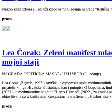
Nakon šireg izbora slijedi uži izbor osmog izdanja nagrade ''Kritična ma
proza
Lea Čorak: Zeleni manifest mlado
mojoj staji
NAGRADA "KRITIČNA MASA" - UŽI IZBOR (8. izdanje)
Lea Čorak (Zagreb, 1997.) završila je diplomski studij međunarodnih 
prijatelja knjige Hrvatske Kostajnice, kao i putopisa O bogovima, lj
(2021.) te međunarodne nagrade "Lapis Histriae" (2022.) za kratku pr
objavljivane su u književnim časopisima te uvrštene u uži izbor više kn
proza