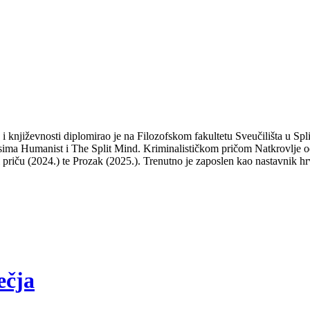
a i književnosti diplomirao je na Filozofskom fakultetu Sveučilišta u S
isima Humanist i The Split Mind. Kriminalističkom pričom Natkrovlje od
ti priču (2024.) te Prozak (2025.). Trenutno je zaposlen kao nastavnik hr
ečja