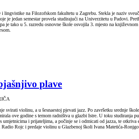
 i lingvistike na Filozofskom fakultetu u Zagrebu. Stekla je naziv sveu
je je jedan semestar provela studirajući na Univerzitetu u Padovi. Pret
a pa je tako u 5. razredu osnovne škole osvojila 3. mjesto na književno
lesom.
bjašnjivo plave
RIČA
e svirati violinu, a u šesnaestoj pjevati jazz. Po završetku srednje ško
mirala ove godine s temom radništva u glazbi Istre. U toku studiranja 
s umjetnicima i prijateljima, a počinje se i odmicati od jazza, te otkriv
za Radio Rojc i predaje violinu u Glazbenoj školi Ivana Matetića-Ronjgov