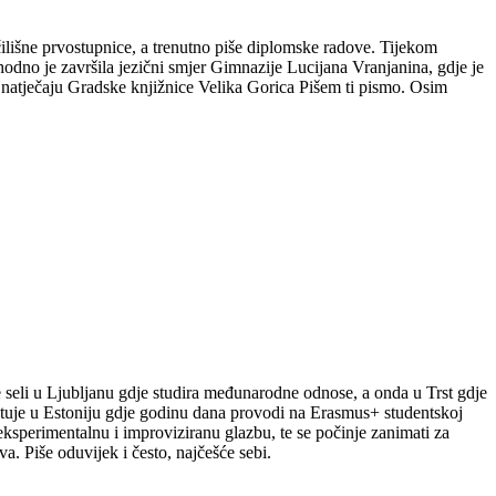
čilišne prvostupnice, a trenutno piše diplomske radove. Tijekom
hodno je završila jezični smjer Gimnazije Lucijana Vranjanina, gdje je
m natječaju Gradske knjižnice Velika Gorica Pišem ti pismo. Osim
le seli u Ljubljanu gdje studira međunarodne odnose, a onda u Trst gdje
putuje u Estoniju gdje godinu dana provodi na Erasmus+ studentskoj
a eksperimentalnu i improviziranu glazbu, te se počinje zanimati za
a. Piše oduvijek i često, najčešće sebi.