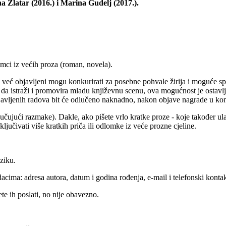
 Zlatar (2016.) i Marina Gudelj (2017.).
omci iz većih proza (roman, novela).
u već objavljeni mogu konkurirati za posebne pohvale žirija i moguće 
e da istraži i promovira mladu književnu scenu, ova mogućnost je ostavlj
avljenih radova bit će odlučeno naknadno, nakon objave nagrade u kon
učujući razmake). Dakle, ako pišete vrlo kratke proze - koje također ula
ljučivati više kratkih priča ili odlomke iz veće prozne cjeline.
ziku.
dacima: adresa autora,
datum i godina rođenja,
e-mail i telefonski konta
ete ih poslati, no nije obavezno.