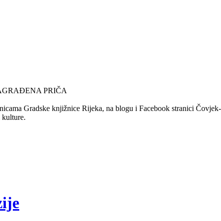
NAGRAĐENA PRIČA
nicama Gradske knjižnice Rijeka, na blogu i Facebook stranici Čovjek-Ča
 kulture.
ije