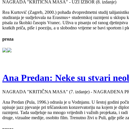
NAGRADA "KRITIČNA MASA" - UŽI IZBOR (8. izdanje)
Rea Kurtović (Zagreb, 2000.) pohađa dvopredmetni studij talijanistike
studiranja je sudjelovala na Erasmus+ studentskoj razmjeni u sklopu ko
pisala za školski časopis Vranec. Uživa u pisanju od ranog djetinjstv
kratkih priča, piše i poeziju, a u slobodno vrijeme se bavi sportom i p
proza
Ana Predan: Neke su stvari neo
NAGRADA "KRITIČNA MASA" (7. izdanje) - NAGRAĐENA P
Ana Predan (Pula, 1996.) odrasla je u Vodnjanu. U šestoj godini počinj
upisuje jazz pjevanje pri tršćanskom konzervatoriju na kojem je diplo
razmjeni. Tada sudjeluje na mnogo vrijednih i važnih projekata, i radi 
druge, vizualne medije, osobito film. Trenutno živi u Puli, gdje piše 