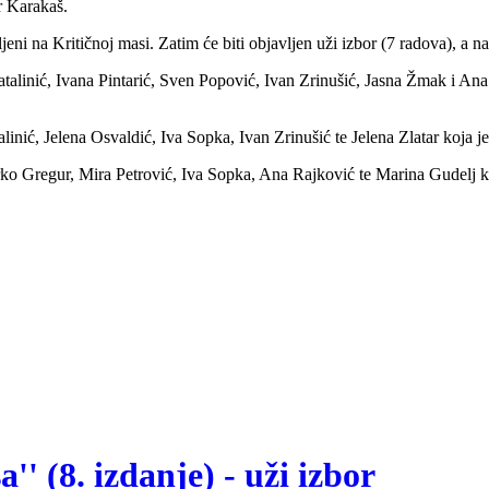
r Karakaš.
ljeni na Kritičnoj masi. Zatim će biti objavljen uži izbor (7 radova), a 
atalinić, Ivana Pintarić, Sven Popović, Ivan Zrinušić, Jasna Žmak i A
inić, Jelena Osvaldić, Iva Sopka, Ivan Zrinušić te Jelena Zlatar koja je
arko Gregur, Mira Petrović, Iva Sopka, Ana Rajković
te Marina Gudelj ko
' (8. izdanje) - uži izbor