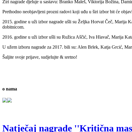
Žiri nagrade djeluje u sastavu: Branko Maleš, Viktorija Božina, Dami
Prethodno neobjavljeni prozni radovi koji uđu u širi izbor bit će objav
2015. godine u uži izbor nagrade ušli su Željka Horvat Čeč, Marija K
dobitnicom.
2016. godine u uži izbor ušli su Ružica Aščić, Iva Hlavač, Marija Katal
U užem izboru nagrade za 2017. bili su: Alen Brlek, Katja Grcić, M
Šaljite svoje prijave, sudjelujte & sretno!
o nama
Natječaj nagrade ''Kritična masa'