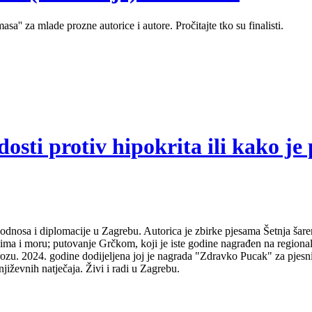
sa'' za mlade prozne autorice i autore. Pročitajte tko su finalisti.
sti protiv hipokrita ili kako je 
odnosa i diplomacije u Zagrebu. Autorica je zbirke pjesama Šetnja šare
udima i moru; putovanje Grčkom, koji je iste godine nagrađen na regio
ozu. 2024. godine dodijeljena joj je nagrada "Zdravko Pucak" za pjesni
jiževnih natječaja. Živi i radi u Zagrebu.