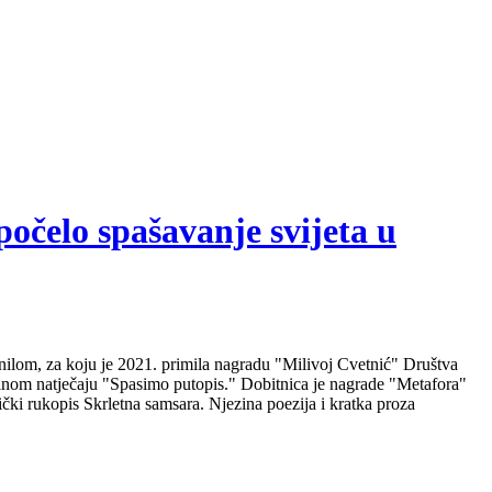
počelo spašavanje svijeta u
nilom, za koju je 2021. primila nagradu "Milivoj Cvetnić" Društva
nalnom natječaju "Spasimo putopis." Dobitnica je nagrade "Metafora"
čki rukopis Skrletna samsara. Njezina poezija i kratka proza