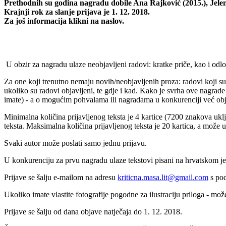
Prethodnih su godina nagradu dobile Ana Rajković (2015.), Jelena
Krajnji rok za slanje prijava je 1. 12. 2018.
Za još informacija klikni na naslov.
U obzir za nagradu ulaze neobjavljeni radovi: kratke priče, kao i odl
Za one koji trenutno nemaju novih/neobjavljenih proza: radovi koji s
ukoliko su radovi objavljeni, te gdje i kad. Kako je svrha ove nagrad
imate) - a o mogućim pohvalama ili nagradama u konkurenciji već obj
Minimalna količina prijavljenog teksta je 4 kartice (7200 znakova uklj
teksta. Maksimalna količina prijavljenog teksta je 20 kartica, a može uk
Svaki autor može poslati samo jednu prijavu.
U konkurenciju za prvu nagradu ulaze tekstovi pisani na hrvatskom je
Prijave se šalju e-mailom na adresu
kriticna.masa.lit@gmail.com
s po
Ukoliko imate vlastite fotografije pogodne za ilustraciju priloga - mož
Prijave se šalju od dana objave natječaja do 1. 12. 2018.