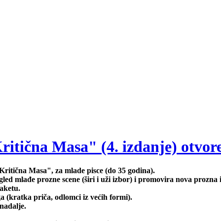
tična Masa" (4. izdanje) otvore
ritična Masa", za mlade pisce (do 35 godina).
gled mlađe prozne scene (širi i uži izbor) i promovira nova prozna
laketu.
a (kratka priča, odlomci iz većih formi).
nadalje.