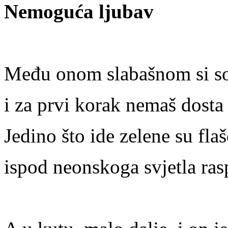
Nemogu
ć
a
ljubav
Me
đ
u
onom
slaba
š
nom
si
s
i
za
prvi
korak
nema
š
dosta
Jedino
š
to
ide
zelene
su
fla
š
ispod neonskoga svjetla rasp