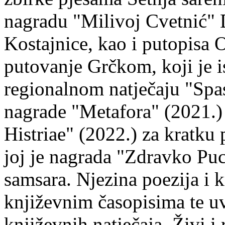
nagradu "Milivoj Cvetnić" D
Kostajnice, kao i putopisa 
putovanje Grčkom, koji je i
regionalnom natječaju "Spa
nagrade "Metafora" (2021.)
Histriae" (2022.) za kratku
joj je nagrada "Zdravko Puc
samsara. Njezina poezija i k
književnim časopisima te uv
književnih natječaja. Živi i