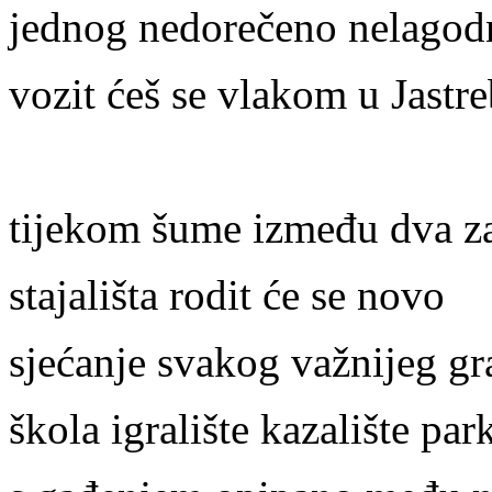
jednog nedorečeno nelagod
vozit ćeš se vlakom u Jastr
tijekom šume između dva z
stajališta rodit će se novo
sjećanje svakog važnijeg g
škola igralište kazalište par