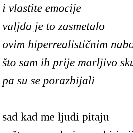
i
vlastite
emocije
valjda
je
to
zasmetalo
ovim
hiperrealisti
č
nim
nab
š
to
sam
ih
prije
marljivo
sk
pa
su
se
porazbijali
sad kad me ljudi pitaju