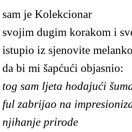
sam je Kolekcionar
svojim dugim korakom i s
istupio iz sjenovite melanko
da bi mi šapćući objasnio:
tog
sam
ljeta
hodaju
ć
i
š
um
ful
zabrijao
na
impresioniz
njihanje
prirode