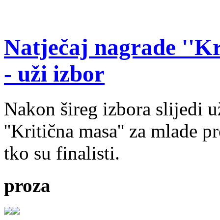
Natječaj nagrade ''Kr
- uži izbor
Nakon šireg izbora slijedi 
''Kritična masa'' za mlade pr
tko su finalisti.
proza