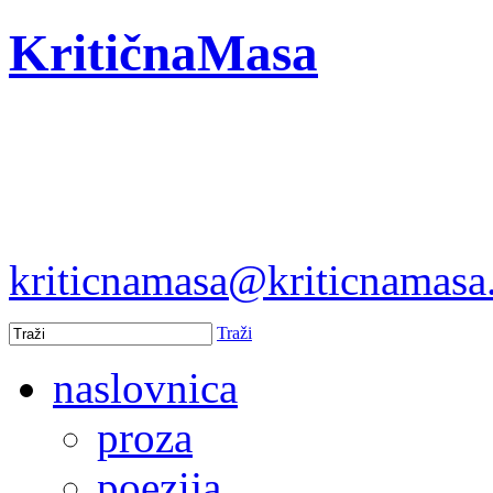
KritičnaMasa
kriticnamasa@kriticnamas
Traži
naslovnica
proza
poezija