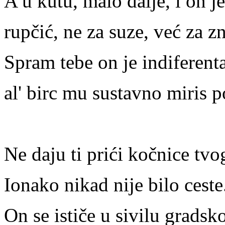
A u kutu, malo dalje, i on je
rupčić, ne za suze, već za z
Spram tebe on je indiferent
al' birc mu sustavno miris 
Ne daju ti prići kočnice tv
Ionako nikad nije bilo ceste
On se ističe u sivilu gradsko