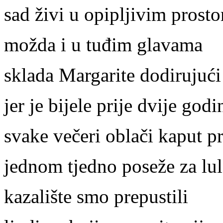
sad živi u opipljivim prost
možda i u tuđim glavama
sklada Margarite dodirujući
jer je bijele prije dvije go
svake večeri oblači kaput p
jednom tjedno poseže za lu
kazalište smo prepustili