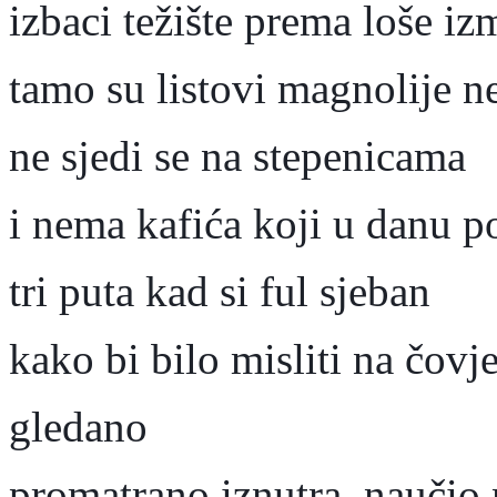
izbaci težište prema loše iz
tamo su listovi magnolije n
ne sjedi se na stepenicama
i nema kafića koji u danu p
tri puta kad si ful sjeban
kako bi bilo misliti na čovje
gledano
promatrano iznutra, naučio 