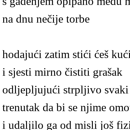
s gađenjem opipano među 
na dnu nečije torbe
hodajući zatim stići ćeš kuć
i sjesti mirno čistiti grašak
odljepljujući strpljivo svaki
trenutak da bi se njime omo
i udaljilo ga od misli još fiz