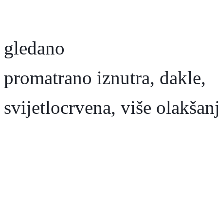
gledano
promatrano iznutra, dakle,
svijetlocrvena, više olakšan