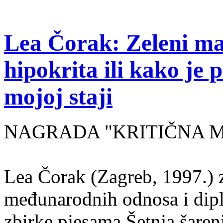
Lea Čorak: Zeleni man
hipokrita ili kako je 
mojoj staji
NAGRADA "KRITIČNA MASA
Lea Čorak (Zagreb, 1997.) z
međunarodnih odnosa i dipl
zbirke pjesama Šetnja šaren