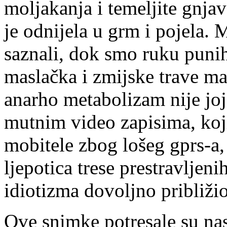
moljakanja i temeljite gnjav
je odnijela u grm i pojela.
saznali, dok smo ruku punih
maslačka i zmijske trave ma
anarho metabolizam nije jo
mutnim video zapisima, koji
mobitele zbog lošeg gprs-a,
ljepotica trese prestravljenih
idiotizma dovoljno približio
Ove snimke potresale su nas