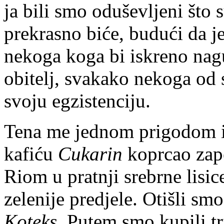
ja bili smo oduševljeni što 
prekrasno biće, budući da j
nekoga koga bi iskreno nag
obitelj, svakako nekoga od 
svoju egzistenciju.
Tena me jednom prigodom i
kafiću
Cukarin
koprcao zape
Riom u pratnji srebrne lisi
zelenije predjele. Otišli s
Koteks.
Putem smo kupili tri