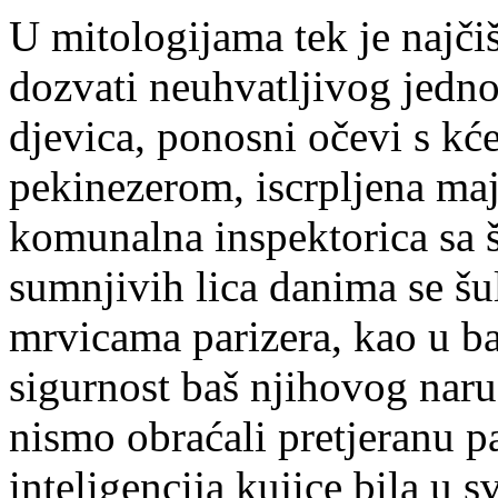
U mitologijama tek je najčiš
dozvati neuhvatljivog jednor
djevica, ponosni očevi s kć
pekinezerom, iscrpljena maj
komunalna inspektorica sa š
sumnjivih lica danima se šu
mrvicama parizera, kao u baj
sigurnost baš njihovog naruč
nismo obraćali pretjeranu pa
inteligencija kujice bila u