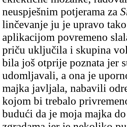
neuspješnim potjerama za
S
linčevanje ju je upravo tak
aplikacijom povremeno slal
priču uključila i skupina vo
bila još otprije poznata jer s
udomljavali, a ona je uporn
majka javljala, nabavili od
kojom bi trebalo privremeno
budući da je moja majka do
zgradama jer je nekoliko pu