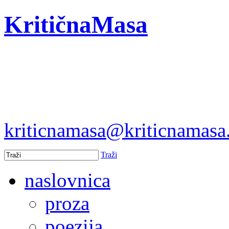
KritičnaMasa
kriticnamasa@kriticnamas
Traži
naslovnica
proza
poezija