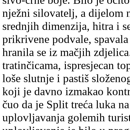
nježni silovatelj, a dijelom 
srednjih dimenzija, hitra i 
prikrivene podvale, spavala 
hranila se iz mačjih zdjelica
tratinčicama, ispresjecan to
loše slutnje i pastiš slože
koji je davno izmakao kontr
čuo da je Split treća luka 
uplovljavanja golemih turi