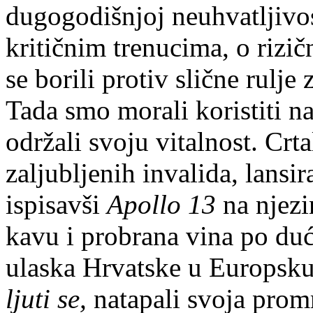
dugogodišnjoj neuhvatljivos
kritičnim trenucima, o riz
se borili protiv slične rulje
Tada smo morali koristiti n
održali svoju vitalnost. Crt
zaljubljenih invalida, lansi
ispisavši
Apollo 13
na njez
kavu i probrana vina po du
ulaska Hrvatske u Europsku
ljuti se,
natapali svoja prom