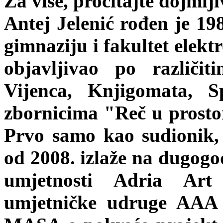
Za više, pročitajte dojmlj
Antej Jelenić rođen je 19
gimnaziju i fakultet elekt
objavljivao po različi
Vijenca, Knjigomata, S
zbornicima "Reč u prosto
Prvo samo kao sudionik, 
od 2008. izlaže na dugogo
umjetnosti Adria Art
umjetničke udruge AAA i