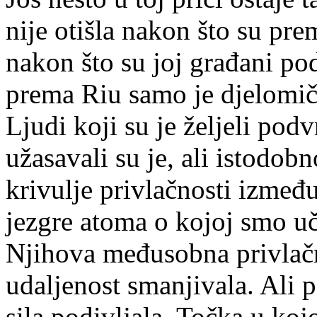
nije otišla nakon što su pre
nakon što su joj građani po
prema Riu samo je djelomič
Ljudi koji su je željeli pod
užasavali su je, ali istodob
krivulje privlačnosti između
jezgre atoma o kojoj smo uči
Njihova međusobna privlačn
udaljenost smanjivala. Ali p
sila podivljala. Točka u kojo