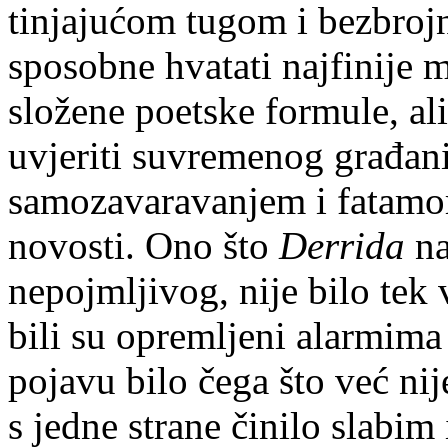
tinjajućom tugom i bezbrojn
sposobne hvatati najfinije m
složene poetske formule, al
uvjeriti suvremenog građan
samozavaravanjem i fatamo
novosti. Ono što
Derrida
n
nepojmljivog, nije bilo tek
bili su opremljeni alarmima
pojavu bilo čega što već ni
s jedne strane činilo slabi