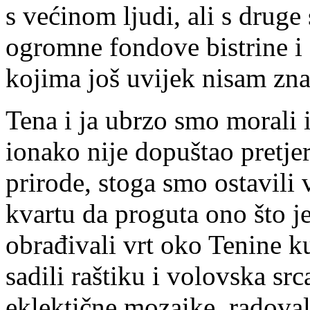
s većinom ljudi, ali s drug
ogromne fondove bistrine i 
kojima još uvijek nisam zna
Tena i ja ubrzo smo morali 
ionako nije dopuštao pretjer
prirode, stoga smo ostavili
kvartu da proguta ono što j
obrađivali vrt oko Tenine ku
sadili raštiku i volovska sr
eklektične mozaike, radoval