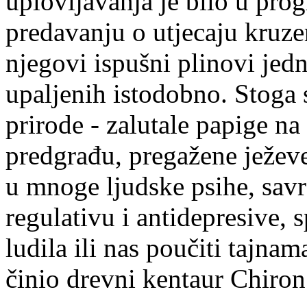
uplovljavanja je bilo u pr
predavanju o utjecaju kruze
njegovi ispušni plinovi jed
upaljenih istodobno. Stoga 
prirode - zalutale papige na
predgrađu, pregažene ježeve
u mnoge ljudske psihe, sav
regulativu i antidepresive,
ludila ili nas poučiti tajnam
činio drevni kentaur Chiron