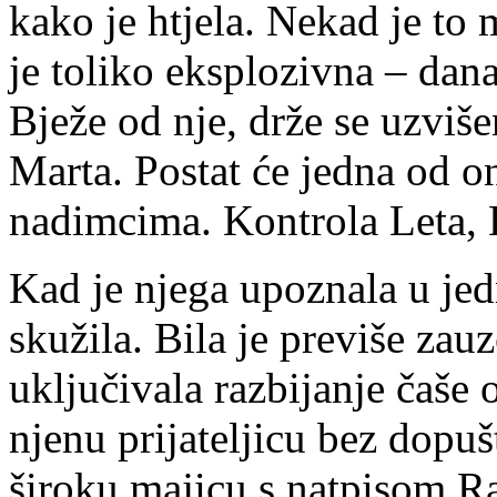
kako je htjela. Nekad je to
je toliko eksplozivna – dana
Bježe od nje, drže se uzviše
Marta. Postat će jedna od on
nadimcima. Kontrola Leta, 
Kad je njega upoznala u jed
skužila. Bila je previše zau
uključivala razbijanje čaše o
njenu prijateljicu bez dopušt
široku majicu s natpisom Ra