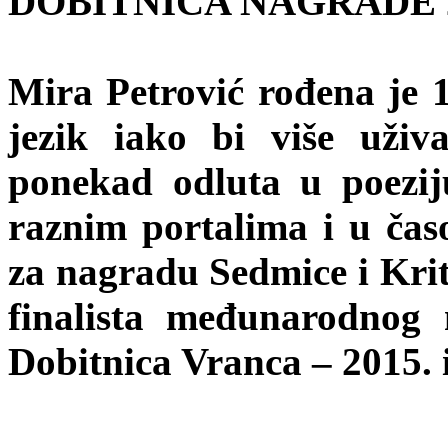
DOBITNICA NAGRADE 
Mira Petrović rođena je 1
jezik iako bi više uživa
ponekad odluta u poezij
raznim portalima i u čas
za nagradu Sedmice i Krit
finalista međunarodnog 
Dobitnica Vranca – 2015. 