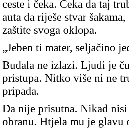
ceste i čeka. Čeka da taj tr
auta da riješe stvar šakama, 
zaštite svoga oklopa.
„Jeben ti mater, seljačino j
Budala ne izlazi. Ljudi je č
pristupa. Nitko više ni ne t
pripada.
Da nije prisutna. Nikad nisi 
obranu. Htjela mu je glavu 