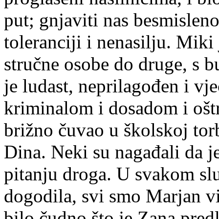
put; gnjaviti nas besmisle
toleranciji i nenasilju. Mik
stručne osobe do druge, s b
je ludast, neprilagođen i vj
kriminalom i dosadom i oštr
brižno čuvao u školskoj torb
Dina. Neki su nagađali da je
pitanju droga. U svakom slu
dogodila, svi smo Marjan vi
bilo čudno što je Zana predl