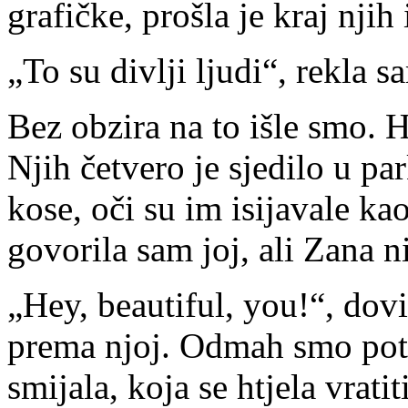
grafičke, prošla je kraj njih 
„To su divlji ljudi“, rekla s
Bez obzira na to išle smo. 
Njih četvero je sjedilo u pa
kose, oči su im isijavale ka
govorila sam joj, ali Zana ni
„Hey, beautiful, you!“, dovi
prema njoj. Odmah smo pot
smijala, koja se htjela vratit