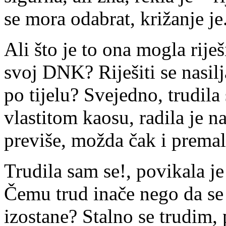
se mora odabrat, križanje je
Ali što je to ona mogla riješ
svoj DNK? Riješiti se nasil
po tijelu? Svejedno, trudila
vlastitom kaosu, radila je 
previše, možda čak i premal
Trudila sam se!, povikala je
Čemu trud inače nego da se 
izostane? Stalno se trudim, 