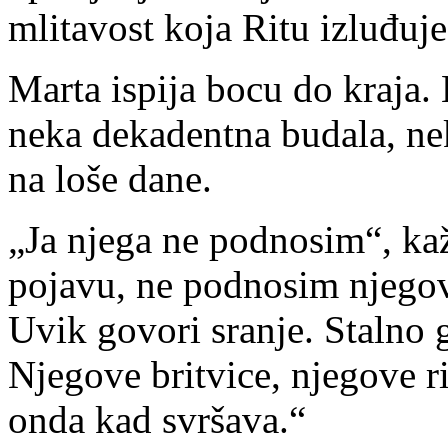
mlitavost koja Ritu izluđuje
Marta ispija bocu do kraja.
neka dekadentna budala, ne
na loše dane.
„Ja njega ne podnosim“, k
pojavu, ne podnosim njegov
Uvik govori sranje. Stalno g
Njegove britvice, njegove r
onda kad svršava.“