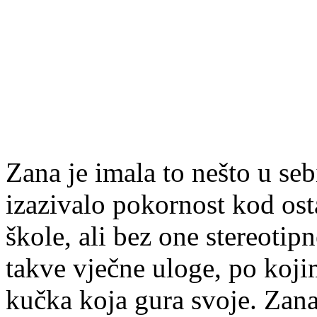
Zana je imala to nešto u seb
izazivalo pokornost kod osta
škole, ali bez one stereotip
takve vječne uloge, po koji
kučka koja gura svoje. Zana