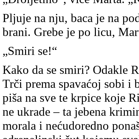
Pljuje na nju, baca je na pod
brani. Grebe je po licu, Ma
„Smiri se!“
Kako da se smiri? Odakle Ri
Trči prema spavaćoj sobi i 
piša na sve te krpice koje R
ne ukrade – ta jebena krimi
morala i nećudoredno ponaš