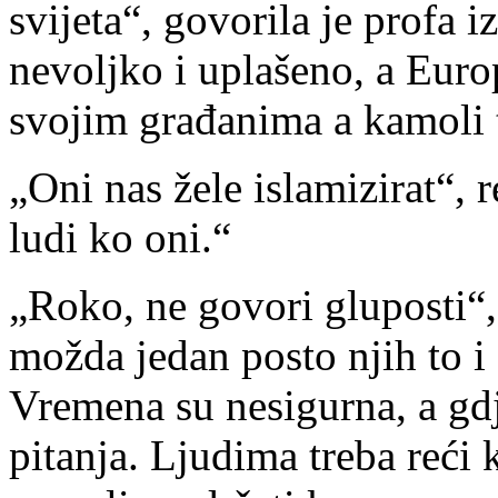
svijeta“, govorila je profa i
nevoljko i uplašeno, a Europ
svojim građanima a kamoli 
„Oni nas žele islamizirat“,
ludi ko oni.“
„Roko, ne govori gluposti“, 
možda jedan posto njih to i ž
Vremena su nesigurna, a gd
pitanja. Ljudima treba reći