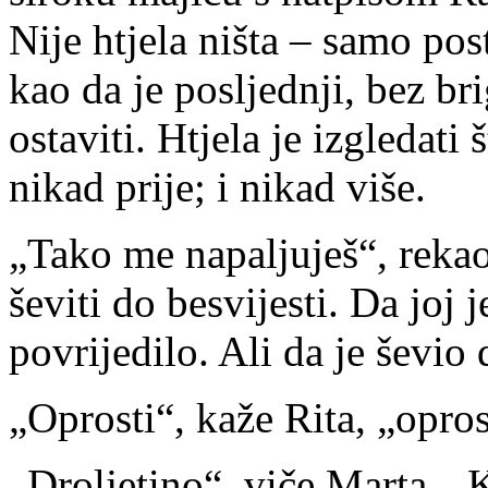
Nije htjela ništa – samo posto
kao da je posljednji, bez b
ostaviti. Htjela je izgledati
nikad prije; i nikad više.
„Tako me napaljuješ“, rekao 
ševiti do besvijesti. Da joj j
povrijedilo. Ali da je ševio
„Oprosti“, kaže Rita, „oprost
„Droljetino“, viče Marta. „