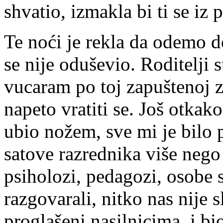
shvatio, izmakla bi ti se iz p
Te noći je rekla da odemo do
se nije oduševio. Roditelji s
vucaram po toj zapuštenoj zg
napeto vratiti se. Još otka
ubio nožem, sve mi je bilo
satove razrednika više nego
psiholozi, pedagozi, osobe s
razgovarali, nitko nas nije 
proglašeni nasilnicima, i bio