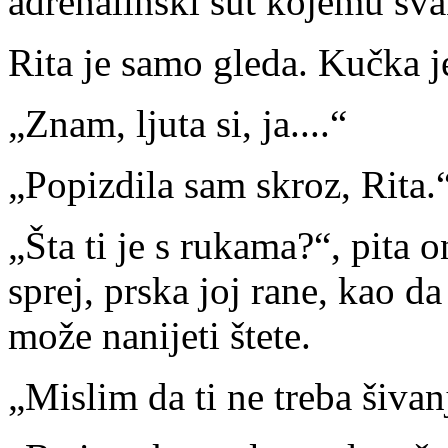
adrenalinski šut kojemu sva
Rita je samo gleda. Kučka j
„Znam, ljuta si, ja....“
„Popizdila sam skroz, Rita.
„Šta ti je s rukama?“, pita 
sprej, prska joj rane, kao d
može nanijeti štete.
„Mislim da ti ne treba šivan