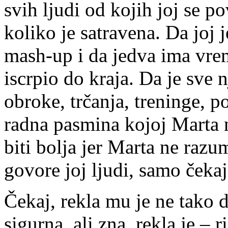
svih ljudi od kojih joj se p
koliko je satravena. Da joj 
mash-up i da jedva ima vrem
iscrpio do kraja. Da je sve n
obroke, trčanja, treninge, p
radna pasmina kojoj Marta 
biti bolja jer Marta ne razu
govore joj ljudi, samo čekaj
Čekaj, rekla mu je ne tako d
sigurna, ali zna, rekla je – r