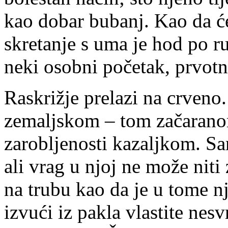
kao dobar bubanj. Kao da će
skretanje s uma je hod po rub
neki osobni početak, prvotn
Raskrižje prelazi na crveno
zemaljskom – tom začaranom
zarobljenosti kazaljkom. Sa
ali vrag u njoj ne može niti 
na trubu kao da je u tome n
izvući iz pakla vlastite nesv