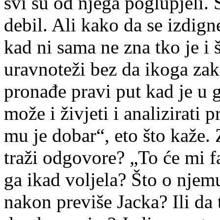
svi su od njega poglupjeli. 
debil. Ali kako da se izdign
kad ni sama ne zna tko je i 
uravnoteži bez da ikoga za
pronađe pravi put kad je u 
može i živjeti i analizirati 
mu je dobar“, eto što kaže. Z
traži odgovore? „To će mi fali
ga ikad voljela? Što o njem
nakon previše Jacka? Ili da