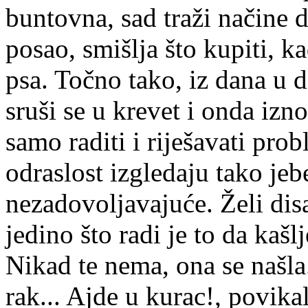
buntovna, sad traži načine d
posao, smišlja što kupiti, ka
psa. Točno tako, iz dana u d
sruši se u krevet i onda izno
samo raditi i riješavati prob
odraslost izgledaju tako jeb
nezadovoljavajuće. Želi dis
jedino što radi je to da kašl
Nikad te nema, ona se našla..
rak... Ajde u kurac!, povika