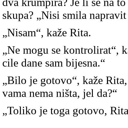
dva krumpira? Je li se na to
skupa? „Nisi smila napravit 
„Nisam“, kaže Rita.
„Ne mogu se kontrolirat“, k
cile dane sam bijesna.“
„Bilo je gotovo“, kaže Rita
vama nema ništa, jel da?“
„Toliko je toga gotovo, Rita