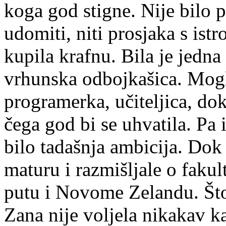
koga god stigne. Nije bilo p
udomiti, niti prosjaka s is
kupila krafnu. Bila je jedna
vrhunska odbojkašica. Mogla
programerka, učiteljica, dokt
čega god bi se uhvatila. Pa 
bilo tadašnja ambicija. Dok
maturu i razmišljale o fakul
putu i Novome Zelandu. Što 
Zana nije voljela nikakav ka