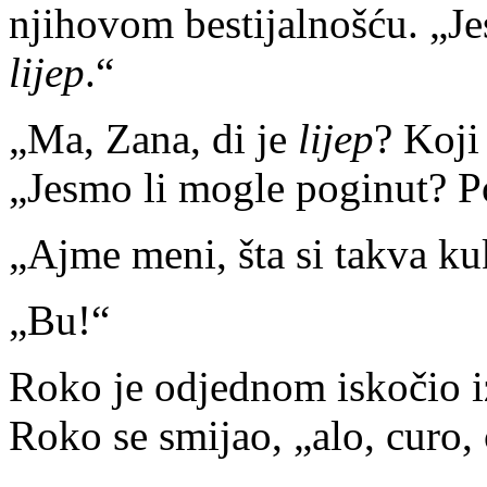
njihovom bestijalnošću. „Jes
lijep
.“
„Ma, Zana, di je
lijep
? Koji 
„Jesmo li mogle poginut? P
„Ajme meni, šta si takva ku
„Bu!“
Roko je odjednom iskočio iz
Roko se smijao, „alo, curo, 