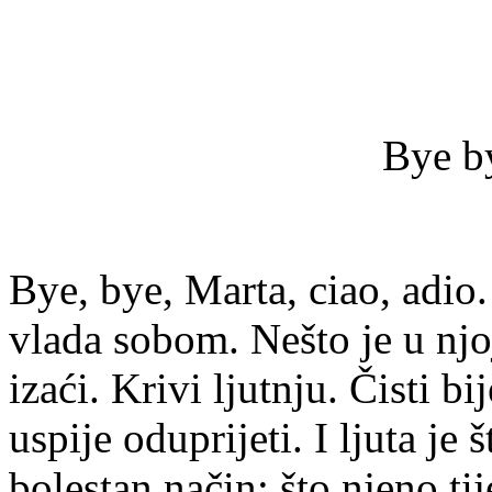
Bye b
Bye, bye, Marta, ciao, adio. 
vlada sobom. Nešto je u njoj
izaći. Krivi ljutnju. Čisti bi
uspije oduprijeti. I ljuta je
bolestan način; što njeno tij