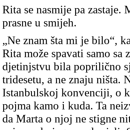
Rita se nasmije pa zastaje.
prasne u smijeh.
„Ne znam šta mi je bilo“, ka
Rita može spavati samo sa za
djetinjstvu bila poprilično 
tridesetu, a ne znaju ništa. 
Istanbulskoj konvenciji, o 
pojma kamo i kuda. Ta neizvj
da Marta o njoj ne stigne ni