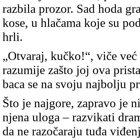
razbila prozor. Sad hoda g
kose, u hlačama koje su pod
hrli.
„Otvaraj, kučko!“, viče već
razumije zašto joj ova prist
baca se na svoju najbolju pri
Što je najgore, zapravo je ni
njena uloga – razvikati dra
da ne razočaraju tuđa viđenj