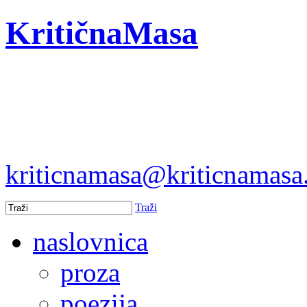
KritičnaMasa
kriticnamasa@kriticnamas
Traži
naslovnica
proza
poezija