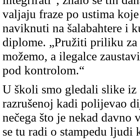
valjaju fraze po ustima koje
naviknuti na šalabahtere i 
diplome. „Pružiti priliku z
možemo, a ilegalce zaustavi
pod kontrolom.“
U školi smo gledali slike iz 
razrušenoj kadi polijevao 
nečega što je nekad davno v
se tu radi o stampedu ljudi k