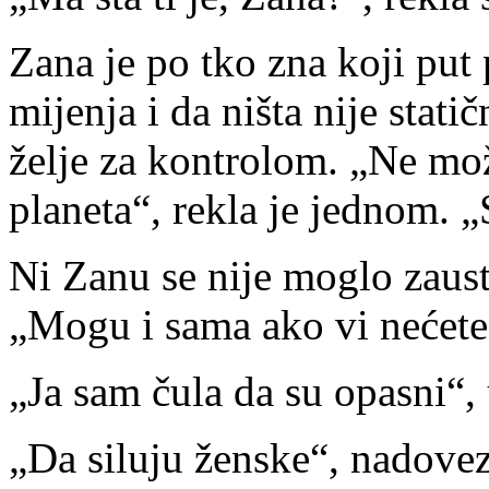
Zana je po tko zna koji put 
mijenja i da ništa nije statič
želje za kontrolom. „Ne mo
planeta“, rekla je jednom. „
Ni Zanu se nije moglo zaustav
„Mogu i sama ako vi nećete 
„Ja sam čula da su opasni“, 
„Da siluju ženske“, nadovez