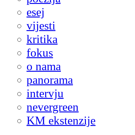
esej
vijesti
kritika
fokus
o nama
panorama
intervju
nevergreen
KM ekstenzije