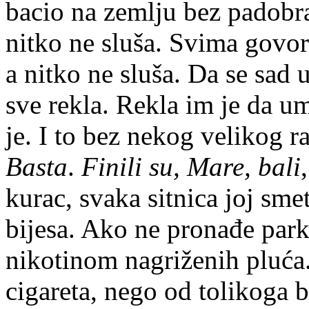
bacio na zemlju bez padobra
nitko ne sluša. Svima govor
a nitko ne sluša. Da se sad u
sve rekla. Rekla im je da um
je. I to bez nekog velikog r
Basta
.
Finili su, Mare, bali
kurac, svaka sitnica joj sme
bijesa. Ako ne pronađe park
nikotinom nagriženih pluća
cigareta, nego od tolikoga b