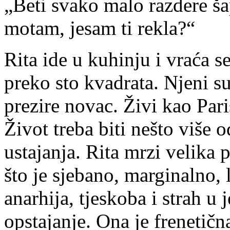
„Beti svako malo razdere ša
motam, jesam ti rekla?“
Rita ide u kuhinju i vraća s
preko sto kvadrata. Njeni su
prezire novac. Živi kao Pari
Život treba biti nešto više
ustajanja. Rita mrzi velika p
što je sjebano, marginalno, l
anarhija, tjeskoba i strah u
opstajanje. Ona je frenetičn