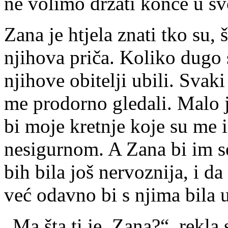
ne volimo držati konce u s
Zana je htjela znati tko su, 
njihova priča. Koliko dugo s
njihove obitelji ubili. Svaki
me prodorno gledali. Malo j
bi moje kretnje koje su me i
nesigurnom. A Zana bi im s
bih bila još nervoznija, i da
već odavno bi s njima bila 
„Ma šta ti je, Zana?“, rekla