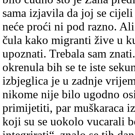
sama izjavila da joj se cijeli
neće proći ni pod razno. Ali
čula kako migranti žive u ku
upoznati. Trebala sam znati.
okrenula bih se te iste seku
izbjeglica je u zadnje vrijem
nikome nije bilo ugodno os
primijetiti, par muškaraca i
koji su se uokolo vucarali 
integrirati“, znalo se tih da