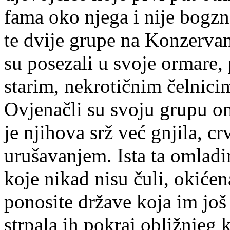
fama oko njega i nije bogzn
te dvije grupe na Konzervan
su posezali u svoje ormare, 
starim, nekrotičnim čelnici
Ovjenačli su svoju grupu om
je njihova srž već gnjila, c
urušavanjem. Ista ta omlad
koje nikad nisu čuli, okiće
ponosite države koja im još 
strpala ih pokraj obližnjeg k