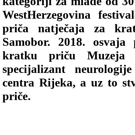
kategoriji za mlađe od 30 
WestHerzegovina festiva
priča natječaja za kra
Samobor. 2018. osvaja 
kratku priču Muzeja 
specijalizant neurologi
centra Rijeka, a uz to st
priče.