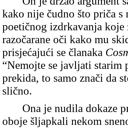
On je držao argument sada
kako nije čudno što priča s 
poetičnog izdrkavanja koje ž
razočarane oči kako mu skid
prisjećajući se članaka
Cosm
“Nemojte se javljati starim
prekida, to samo znači da st
slično.
Ona je nudila dokaze proš
oboje šljapkali nekom sne