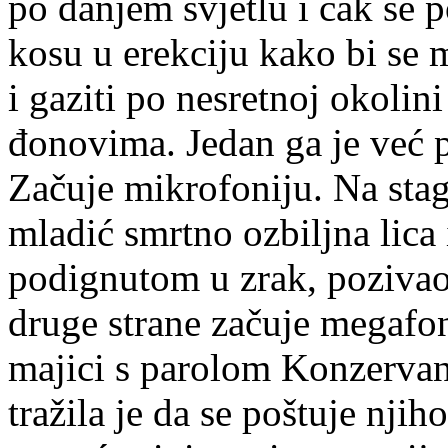
po danjem svjetlu i čak se p
kosu u erekciju kako bi se
i gaziti po nesretnoj okolin
đonovima. Jedan ga je već p
Začuje mikrofoniju. Na stag
mladić smrtno ozbiljna lica
podignutom u zrak, pozivao
druge strane začuje megafo
majici s parolom Konzervan
tražila je da se poštuje njih