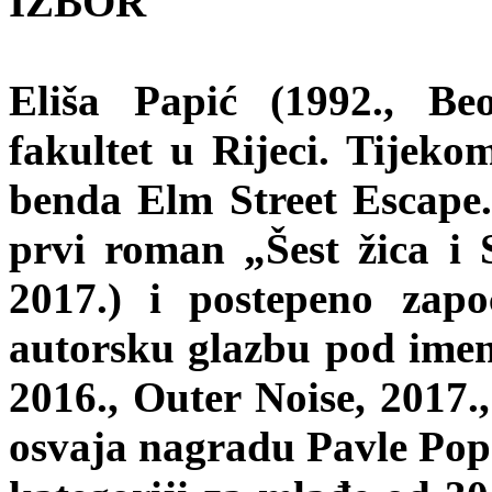
IZBOR
Eliša Papić (1992., Be
fakultet u Rijeci. Tijeko
benda Elm Street Escape. 
prvi roman „Šest žica i 
2017.) i postepeno zapo
autorsku glazbu pod ime
2016., Outer Noise, 2017.
osvaja nagradu Pavle Popo