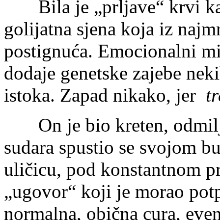
Bila je „prljave“ krvi kao
golijatna sjena koja iz najm
postignuća. Emocionalni mig
dodaje genetske zajebe nekih
istoka. Zapad nikako, jer
t
On je bio kreten, odmilja
sudara spustio se svojom b
uličicu, pod konstantnom p
„ugovor“ koji je morao potp
normalna, obična cura, even