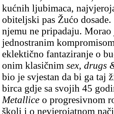
kućnih ljubimaca, najvjeroja
obiteljski pas Žućo dosade. 
njemu ne pripadaju. Morao j
jednostranim kompromisom 
eklektično fantaziranje o b
onim klasičnim
sex, drugs 
bio je svjestan da bi ga taj
birca gdje sa svojih 45 godi
Metallice
o progresivnom ro
školi i o nevjerojatnom nači