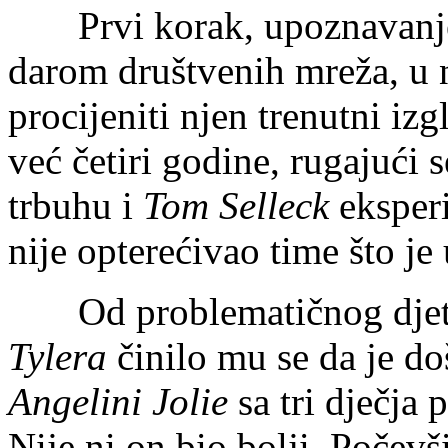
Prvi korak, upoznavanje 
darom društvenih mreža, u n
procijeniti njen trenutni izg
već četiri godine, rugajući
trbuhu i
Tom Selleck
eksperi
nije opterećivao time što je
Od problematičnog djet
Tylera
činilo mu se da je do
Angelini Jolie
sa tri dječja 
Nije ni on bio bolji. Počev