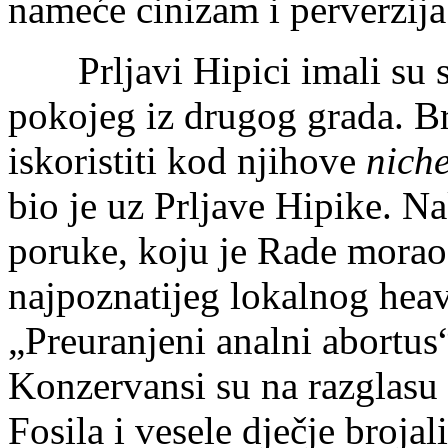
nameće cinizam i perverzij
Prljavi Hipici imali su s
pokojeg iz drugog grada. B
iskoristiti kod njihove
nich
bio je uz Prljave Hipike. N
poruke, koju je Rade morao 
najpoznatijeg lokalnog hea
„Preuranjeni analni abortus“
Konzervansi su na razglasu
Fosila i vesele dječje brojal