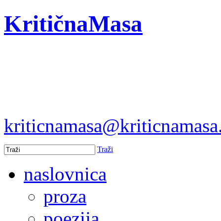
KritičnaMasa
kriticnamasa@kriticnamas
Traži
naslovnica
proza
poezija