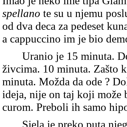
Imao je neko ime tipa Glamu
spellano
te su u njemu posl
od dva deca za pedeset kuna
a cappuccino im je bio dem
Uranio je 15 minuta. Dovo
živcima. 10 minuta. Zašto k
minuta. Možda da ode ? Dok
ideja, nije on taj koji mož
curom. Preboli ih samo hipo
Sjela je preko puta njega 