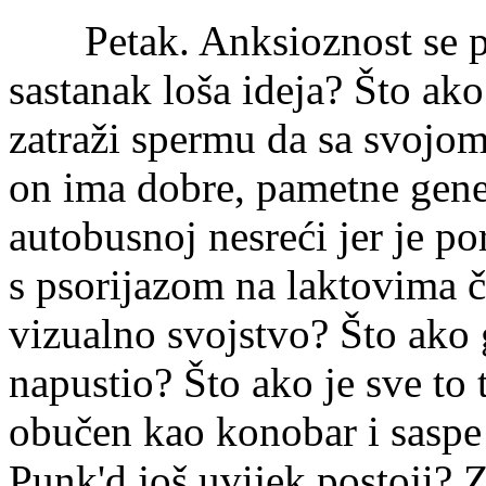
Petak. Anksioznost se poče
sastanak loša ideja? Što ako
zatraži spermu da sa svojom
on ima dobre, pametne gene
autobusnoj nesreći jer je po
s psorijazom na laktovima č
vizualno svojstvo? Što ako g
napustio? Što ako je sve to
obučen kao konobar i sasp
Punk'd još uvijek postoji? Z