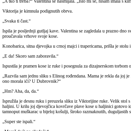
„A tko ti treba?“ Valentina se nasmijala. „Išlo mi se, nisam imala s ki
Viktorija je kimnula podignutih obrva.
„Svaka ti čast.“
Ispila je posljednji gutljaj kave. Valentina se zagledala u prazno dno svo
proučavala vrhove svoje kose.
Konobarica, sitna djevojka u crnoj majci i trapericama, prišla je stolu i p
„E da! Skoro sam zaboravila.“
Ispustila je pramen kose iz ruke i posegnula za dizajnerskom torbom o
„Razvila sam jednu sliku s Elinog rođendana. Mama je rekla da joj je m
ono morala ići? U Dubrovnik?“
„Hm? Aha, da, da.“
Ispružila je desnu ruku i preuzela sliku iz Viktorijine ruke. Velik sto
haljini. U krilu joj djevojčica kovrčave plave kose u haljinici gotovo
tamnoput muškarac u bijeloj košulji, široko razmaknutih, duguljastih 
„Super ste ispali.“