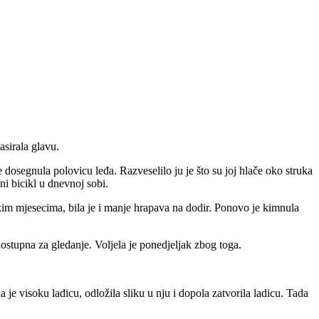
asirala glavu.
dosegnula polovicu leđa. Razveselilo ju je što su joj hlače oko struka
bni bicikl u dnevnoj sobi.
kim mjesecima, bila je i manje hrapava na dodir. Ponovo je kimnula
 dostupna za gledanje. Voljela je ponedjeljak zbog toga.
je visoku ladicu, odložila sliku u nju i dopola zatvorila ladicu. Tada