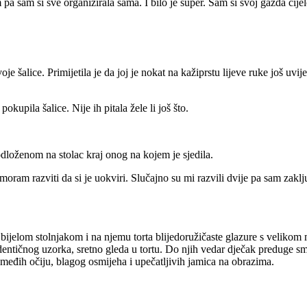
m pa sam si sve organizirala sama. I bilo je super. Sam si svoj gazda cij
je šalice. Primijetila je da joj je nokat na kažiprstu lijeve ruke još uvije
okupila šalice. Nije ih pitala žele li još što.
dloženom na stolac kraj onog na kojem je sjedila.
oram razviti da si je uokviri. Slučajno su mi razvili dvije pa sam zaklj
l s bijelom stolnjakom i na njemu torta blijedoružičaste glazure s velikom
 identičnog uzorka, sretno gleda u tortu. Do njih vedar dječak preduge s
smeđih očiju, blagog osmijeha i upečatljivih jamica na obrazima.