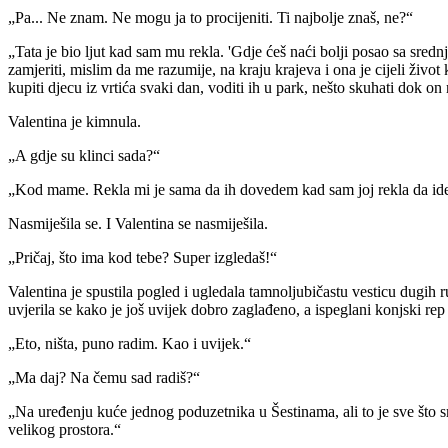
„Pa... Ne znam. Ne mogu ja to procijeniti. Ti najbolje znaš, ne?“
„Tata je bio ljut kad sam mu rekla. 'Gdje ćeš naći bolji posao sa s
zamjeriti, mislim da me razumije, na kraju krajeva i ona je cijeli život
kupiti djecu iz vrtića svaki dan, voditi ih u park, nešto skuhati dok 
Valentina je kimnula.
„A gdje su klinci sada?“
„Kod mame. Rekla mi je sama da ih dovedem kad sam joj rekla da ide
Nasmiješila se. I Valentina se nasmiješila.
„Pričaj, što ima kod tebe? Super izgledaš!“
Valentina je spustila pogled i ugledala tamnoljubičastu vesticu dugih ru
uvjerila se kako je još uvijek dobro zaglađeno, a ispeglani konjski rep
„Eto, ništa, puno radim. Kao i uvijek.“
„Ma daj? Na čemu sad radiš?“
„Na uređenju kuće jednog poduzetnika u Šestinama, ali to je sve što sm
velikog prostora.“