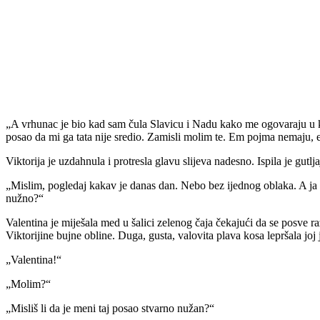
„A vrhunac je bio kad sam čula Slavicu i Nadu kako me ogovaraju u ku
posao da mi ga tata nije sredio. Zamisli molim te. Em pojma nemaju, e
Viktorija je uzdahnula i protresla glavu slijeva nadesno. Ispila je gutlj
„Mislim, pogledaj kakav je danas dan. Nebo bez ijednog oblaka. A ja r
nužno?“
Valentina je miješala med u šalici zelenog čaja čekajući da se posve ra
Viktorijine bujne obline. Duga, gusta, valovita plava kosa lepršala joj
„Valentina!“
„Molim?“
„Misliš li da je meni taj posao stvarno nužan?“