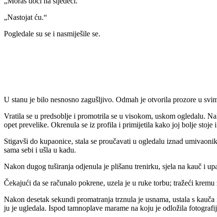
„Moraš doći na sljedeći.“
„Nastojat ću.“
Pogledale su se i nasmiješile se.
U stanu je bilo nesnosno zagušljivo. Odmah je otvorila prozore u svim
Vratila se u predsoblje i promotrila se u visokom, uskom ogledalu. Na
opet prevelike. Okrenula se iz profila i primijetila kako joj bolje stoje
Stigavši do kupaonice, stala se proučavati u ogledalu iznad umivaoni
sama sebi i ušla u kadu.
Nakon dugog tuširanja odjenula je plišanu trenirku, sjela na kauč i upa
Čekajući da se računalo pokrene, uzela je u ruke torbu; tražeći kremu z
Nakon desetak sekundi promatranja trznula je usnama, ustala s kauča i 
ju je ugledala. Ispod tamnoplave marame na koju je odložila fotografij