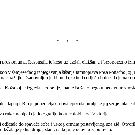
* * *
 prostorijama. Raspustila je kosu uz uzdah olakšanja i brzopotezno izm
kon višemjesečnog izbjegavanja šišanja tamnoplava kosa konačno joj je 
 i na stražnjici. Zadovoljno je kimnula, skinula odjeću i objesila je na so
ka. Koža joj je izgledala zdravije, manje isušeno nego u nedavnim zims
lila laptop. Bio je ponedjeljak, nova epizoda omiljene joj serije bila je
a ruke, napipala je fotografiju koju je dobila od Viktorije.
odšetala do spavaće sobe i uskog ormara postavljenog uza zid. Otvorila 
u ležala je jedna druga, stara, na koju je odavno zaboravila.