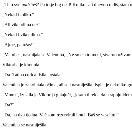
„Ti to sve
nadzireš
? Pa to je big deal! Koliko sati dnevno radiš, stara
„Nekad i toliko.“
„Ali vikendima ne?“
„Nekad i vikendima.“
„Ajme, pa užas!“
„Ma nije“, nasmijala se Valentina, „Ne smeta to meni, stvarno uživam
Viktorija je kimnula.
„Da. Tatina curica. Bila i ostala.“
Valentina je zakolutala očima, ali se i nasmiješila. Ispila je nekoliko gu
„Mmm“, izustila je Viktorija gutajući, „jesam ti rekla da u srpnju ide
„Da?“
„Da, na dva tjedna. Već smo rezervirali hotel. Baš se veselim!“
Valentina se nasmiješila.