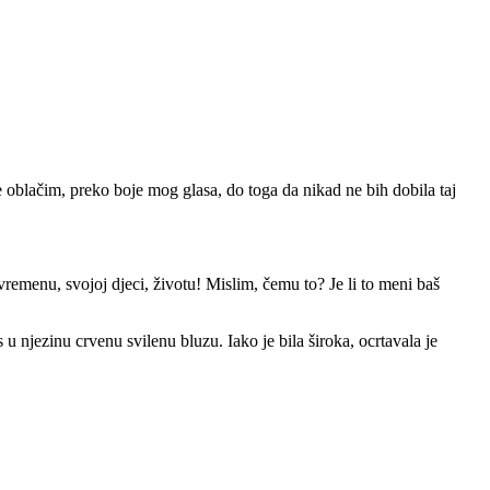
oblačim, preko boje mog glasa, do toga da nikad ne bih dobila taj
remenu, svojoj djeci, životu! Mislim, čemu to? Je li to meni baš
u njezinu crvenu svilenu bluzu. Iako je bila široka, ocrtavala je