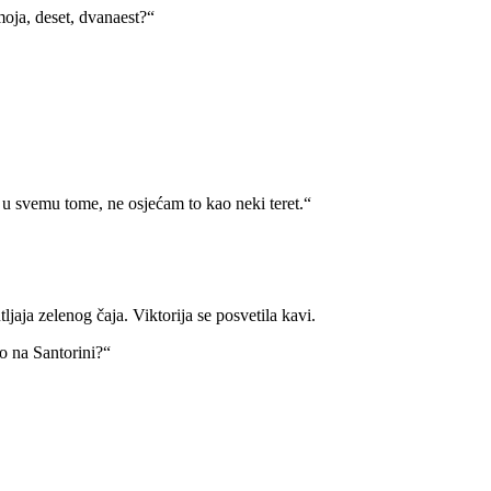
 moja, deset, dvanaest?“
 u svemu tome, ne osjećam to kao neki teret.“
tljaja zelenog čaja. Viktorija se posvetila kavi.
mo na Santorini?“