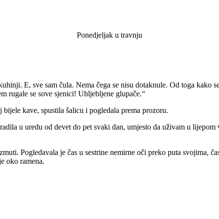
Ponedjeljak u travnju
hinji. E, sve sam čula. Nema čega se nisu dotaknule. Od toga kako se 
m rugale se sove sjenici! Uhljebljene glupače.“
aj bijele kave, spustila šalicu i pogledala prema prozoru.
adila u uredu od devet do pet svaki dan, umjesto da uživam u lijepom v
zmuti. Pogledavala je čas u sestrine nemirne oči preko puta svojima, čas 
 je oko ramena.