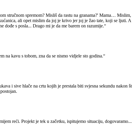
rednjom stručnom spremom? Misliš da rastu na granama?' Mama… Mislim, 
 kućanica, ali opet mislim da joj je krivo jer joj je žao tate, koji se l
on ne dođe s posla... Drago mi je da me barem on razumije.“
m na kavu s tobom, zna da se nismo vidjele sto godina.“
kava i sive hlače na crtu kojih je prestala biti svjesna sekundu nakon što
 postojan.
ijem reći. Projekt je tek u začetku, ispitujemo situaciju, dogovaramo..