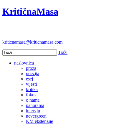
KritičnaMasa
kriticnamasa@kriticnamasa.com
Traži
naslovnica
proza
poezija
esej
vijesti
kritika
fokus
o nama
panorama
intervju
nevergreen
KM ekstenzije