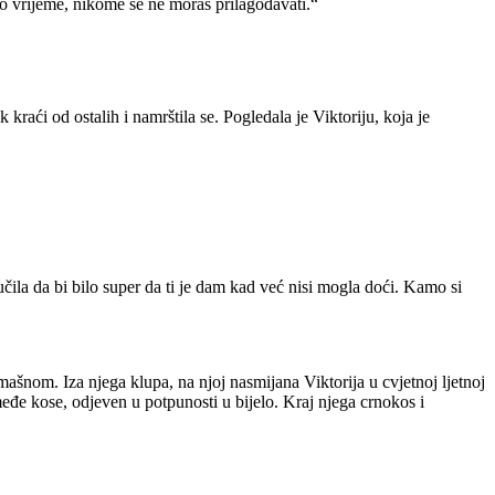
elo vrijeme, nikome se ne moraš prilagođavati.“
k kraći od ostalih i namrštila se. Pogledala je Viktoriju, koja je
učila da bi bilo super da ti je dam kad već nisi mogla doći. Kamo si
 mašnom. Iza njega klupa, na njoj nasmijana Viktorija u cvjetnoj ljetnoj
međe kose, odjeven u potpunosti u bijelo. Kraj njega crnokos i