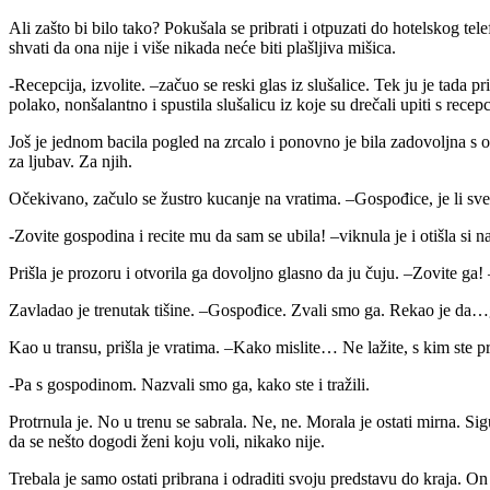
Ali zašto bi bilo tako? Pokušala se pribrati i otpuzati do hotelskog tel
shvati da ona nije i više nikada neće biti plašljiva mišica.
-Recepcija, izvolite. –začuo se reski glas iz slušalice. Tek ju je tada
polako, nonšalantno i spustila slušalicu iz koje su drečali upiti s recepc
Još je jednom bacila pogled na zrcalo i ponovno je bila zadovoljna s onim
za ljubav. Za njih.
Očekivano, začulo se žustro kucanje na vratima. –Gospođice, je li sve
-Zovite gospodina i recite mu da sam se ubila! –viknula je i otišla si n
Prišla je prozoru i otvorila ga dovoljno glasno da ju čuju. –Zovite ga! 
Zavladao je trenutak tišine. –Gospođice. Zvali smo ga. Rekao je da…
Kao u transu, prišla je vratima. –Kako mislite… Ne lažite, s kim ste pr
-Pa s gospodinom. Nazvali smo ga, kako ste i tražili.
Protrnula je. No u trenu se sabrala. Ne, ne. Morala je ostati mirna. Si
da se nešto dogodi ženi koju voli, nikako nije.
Trebala je samo ostati pribrana i odraditi svoju predstavu do kraja. On 