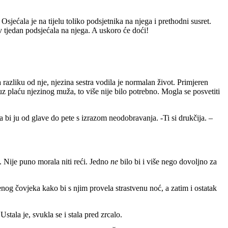
Osjećala je na tijelu toliko podsjetnika na njega i prethodni susret.
tav tjedan podsjećala na njega. A uskoro će doći!
a razliku od nje, njezina sestra vodila je normalan život. Primjeren
r uz plaću njezinog muža, to više nije bilo potrebno. Mogla se posvetiti
la bi ju od glave do pete s izrazom neodobravanja. -Ti si drukčija. –
. Nije puno morala niti reći. Jedno
ne
bilo bi i više nego dovoljno za
enog čovjeka kako bi s njim provela strastvenu noć, a zatim i ostatak
Ustala je, svukla se i stala pred zrcalo.