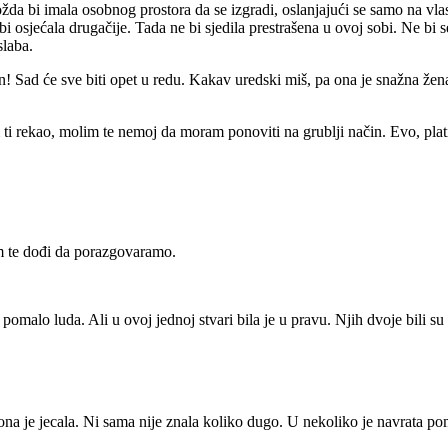
žda bi imala osobnog prostora da se izgradi, oslanjajući se samo na vla
e bi osjećala drugačije. Tada ne bi sjedila prestrašena u ovoj sobi. Ne bi
slaba.
 on! Sad će sve biti opet u redu. Kakav uredski miš, pa ona je snažna žen
ti rekao, molim te nemoj da moram ponoviti na grublji način. Evo, platit
olim te dođi da porazgovaramo.
omalo luda. Ali u ovoj jednoj stvari bila je u pravu. Njih dvoje bili su s
 a ona je jecala. Ni sama nije znala koliko dugo. U nekoliko je navrata 