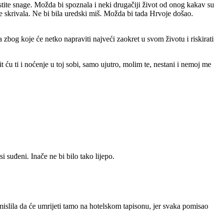
stite snage. Možda bi spoznala i neki drugačiji život od onog kakav su
 se skrivala. Ne bi bila uredski miš. Možda bi tada Hrvoje došao.
a zbog koje će netko napraviti najveći zaokret u svom životu i riskirati
 ću ti i noćenje u toj sobi, samo ujutro, molim te, nestani i nemoj me
i suđeni. Inače ne bi bilo tako lijepo.
pomislila da će umrijeti tamo na hotelskom tapisonu, jer svaka pomisao