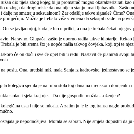
ružan dio tijela zbog kojeg bi ju promatrač mogao okarakterizirati kao r
je bilo razloga da drugi misle da ona nije u stanju imati ljubavnika. Zaš
i i dalje ne smatraju seksualnom? Zar odašilje takve signale? Čime? Ona
e primjećuju. Možda je trebalo više vremena da seksipil izađe na površi
 On se javljao njoj, kada je bio u prilici, a ona je trebala čekati njego
 javio. Naravno. Glupača, zašto je uporno radila takve idiotarije. Rekao j
Trebala je biti sretna što je uopće našla takvog čovjeka, koji trpi te nje
skoro će on doći i sve će opet biti u redu. Nastavit će planirati svoju
vota.
na poslu. Ona, uredski miš, mala Sanja iz kadrovske, jednostavno se jed
ipita kolegica sjedila je na rubu stola tog dana na uredskom domjenku i 
rivukla stolac i sjela kraj nje. –Da nije gospodin možda…oženjen?
u kolegičina usta i nije se micala. A zatim ju je iz tog transa naglo pro
 mučno.
ostajala je nepodnošljiva. Morala se sabrati. Nije smjela dopustiti da j