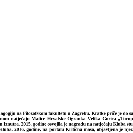
dagogiju na Filozofskom fakultetu u Zagrebu. Kratke priče je do s
vnom natječaju Matice Hrvatske Ogranka Velika Gorica „Turopl
an Iznutra. 2015. godine osvojila je nagradu na natječaju Kluba st
 Kluba. 2016. godine, na portalu Kritična masa, objavljena je nje