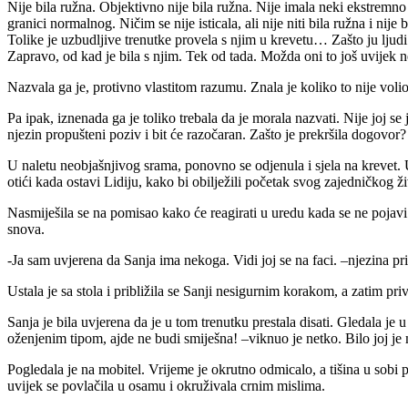
Nije bila ružna. Objektivno nije bila ružna. Nije imala neki ekstremno 
granici normalnog. Ničim se nije isticala, ali nije niti bila ružna i ni
Tolike je uzbudljive trenutke provela s njim u krevetu… Zašto ju ljud
Zapravo, od kad je bila s njim. Tek od tada. Možda oni to još uvijek n
Nazvala ga je, protivno vlastitom razumu. Znala je koliko to nije volio.
Pa ipak, iznenada ga je toliko trebala da je morala nazvati. Nije joj se
njezin propušteni poziv i bit će razočaran. Zašto je prekršila dogovor? 
U naletu neobjašnjivog srama, ponovno se odjenula i sjela na krevet. U
otići kada ostavi Lidiju, kako bi obilježili početak svog zajedničkog ži
Nasmiješila se na pomisao kako će reagirati u uredu kada se ne pojavi 
snova.
-Ja sam uvjerena da Sanja ima nekoga. Vidi joj se na faci. –njezina pr
Ustala je sa stola i približila se Sanji nesigurnim korakom, a zatim p
Sanja je bila uvjerena da je u tom trenutku prestala disati. Gledala je 
oženjenim tipom, ajde ne budi smiješna! –viknuo je netko. Bilo joj je
Pogledala je na mobitel. Vrijeme je okrutno odmicalo, a tišina u sobi p
uvijek se povlačila u osamu i okruživala crnim mislima.