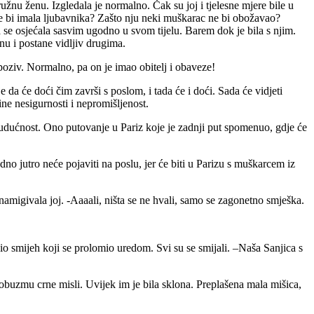
užnu ženu. Izgledala je normalno. Čak su joj i tjelesne mjere bile u
to ne bi imala ljubavnika? Zašto nju neki muškarac ne bi obožavao?
 se osjećala sasvim ugodno u svom tijelu. Barem dok je bila s njim.
nu i postane vidljiv drugima.
v poziv. Normalno, pa on je imao obitelj i obaveze!
e da će doći čim završi s poslom, i tada će i doći. Sada će vidjeti
zine nesigurnosti i nepromišljenost.
 budućnost. Ono putovanje u Pariz koje je zadnji put spomenuo, gdje će
no jutro neće pojaviti na poslu, jer će biti u Parizu s muškarcem iz
namigivala joj. -Aaaali, ništa se ne hvali, samo se zagonetno smješka.
budio smijeh koji se prolomio uredom. Svi su se smijali. –Naša Sanjica s
u obuzmu crne misli. Uvijek im je bila sklona. Preplašena mala mišica,