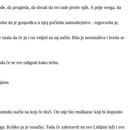
đe, da progleda, da shvati da svi rade protiv njih. A prije svega, da
 sobu da je gospođica u njoj počinila samoubojstvo. –izgovorila je,
nala da će ju i on vidjeti na taj način. Bila je neustrašiva i borila se
nda će se sve odigrati kako treba.
glasu.
 smislio način na koji će doći. On nije bio muškarac koji bi dopustio
ga. Koliko ju je osnažio. Tada će zaboraviti na sve Lidijine laži i sve