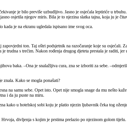
kivanje je bilo previše uzbudljivo. Jasno je osjećala leptiriće u trbuhu. 
 jasno osjetila njegov miris. Bila je to njezina slatka tajna, koja ju je či
ulo kada je na ekranu ugledala ispisano ime svog oca.
taj zapovjedni ton. Taj oštri podsjetnik na razočaranje koje su osjećali. Z
la je trudna s trećim. Nakon rođenja drugog djeteta prestala je raditi, je
njihova baka. –Ona je snalažljiva cura, zna se izboriti za sebe. –odmjeri
je znala. Kako se mogla ponašati?
jesna na samu sebe. Opet isto. Opet nije smogla snage da mu nešto kaže
etna i da ju puste na miru.
 zna kako u hotelskoj sobi koju je platio njezin ljubavnik čeka tog oženj
la Hrvoja, divljenja s kojim je prstima prelazio po njezinom golom tijelu. 