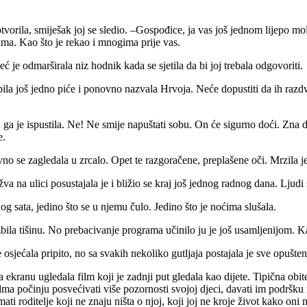
otvorila, smiješak joj se sledio. –Gospođice, ja vas još jednom lijepo mo
ama. Kao što je rekao i mnogima prije vas.
 je odmarširala niz hodnik kada se sjetila da bi joj trebala odgovoriti.
opila još jedno piće i ponovno nazvala Hrvoja. Neće dopustiti da ih razdvo
h ga je ispustila. Ne! Ne smije napuštati sobu. On će sigurno doći. Zna 
e.
vno se zagledala u zrcalo. Opet te razgoračene, preplašene oči. Mrzila j
va na ulici posustajala je i bližio se kraj još jednog radnog dana. Ljudi
nog sata, jedino što se u njemu čulo. Jedino što je noćima slušala.
razbila tišinu. No prebacivanje programa učinilo ju je još usamljenijom. 
 osjećala pripito, no sa svakih nekoliko gutljaja postajala je sve opušteni
 ekranu ugledala film koji je zadnji put gledala kao dijete. Tipična obi
filma počinju posvećivati više pozornosti svojoj djeci, davati im podršk
mati roditelje koji ne znaju ništa o njoj, koji joj ne kroje život kako oni