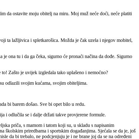
lim da ostavite moju obitelj na miru. Moj muž neće doći, neće platiti
ji ta lažljivica i spletkarošica. Možda je čak uzela i njegov mobitel,
da je ona tu i da ga čeka, sigurno će pronaći načina da dođe. Sigurno
e to! Zašto je uvijek izgledala tako uplašeno i nemoćno?
 su odlazili svojim kućama, svojim obiteljima.
Kada bi barem došao. Sve bi opet bilo u redu.
ja i odlučila se i dalje držati takve provjerene formule.
teljska priča, s mamom i tatom koji su, u skladu s napisanim
u na školskim priredbama i sportskim događanjima. Sjećala se da je, još
 misle da bi trebalo, ne podcjenjuju je i ne brane joj da se na određeni