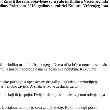
i Znaš li tko sam, objavljene su u rubrici Kultura Večernjeg lista
ne. Početkom 2018. godine, u rubrici Kultura Večernjeg lista
dila nekoliko malih bočica iz njega. Nema ništa loše u tome da se malo
va mu je nakon napornog dana na poslu bila potrebna. Kakvu mu
ao tako poznato, a opet sasvim drugačije. Izgledao je uzbudljivije.
 trenutno živjela. A znala je tko je zaslužan za to.
bine koji ih je spojio. Dvije duše koje su lutale svijetom odvojene, a
. Uostalom, radio je to sada za njih dvoje. Kako bi mogli početi