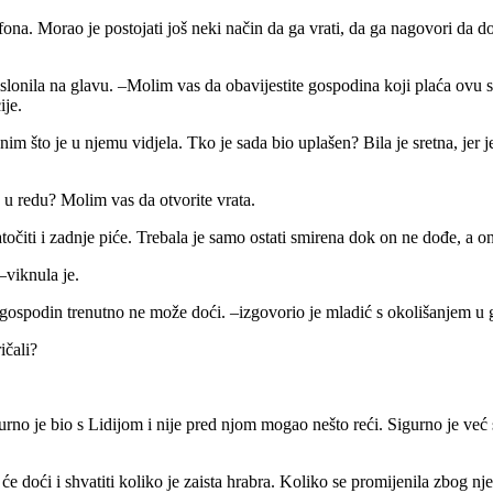
efona. Morao je postojati još neki način da ga vrati, da ga nagovori da do
 prislonila na glavu. –Molim vas da obavijestite gospodina koji plaća ovu
ije.
 što je u njemu vidjela. Tko je sada bio uplašen? Bila je sretna, jer je z
 u redu? Molim vas da otvorite vrata.
atočiti i zadnje piće. Trebala je samo ostati smirena dok on ne dođe, a o
–viknula je.
gospodin trenutno ne može doći. –izgovorio je mladić s okolišanjem u 
ičali?
gurno je bio s Lidijom i nije pred njom mogao nešto reći. Sigurno je već
će doći i shvatiti koliko je zaista hrabra. Koliko se promijenila zbog nje