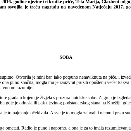
016. godine njezine tri kratke priče, Teta Marija, Glazbeni odgoj 
am osvojila je treću nagradu na navedenom Natječaju 2017. godi
SOBA
neupitno. Otvorila je mini bar, iako potpuno nenaviknuta na piće, i izva
 je ona puno značila, mogla mu je zauzvrat pružiti opuštenu večer kak
stavno ne razumije.
onture grada u kojem je živjela s prozora hotelske sobe. Zagreb je izgled
gdje je odrasla ili pak njezinog podstanarskog stana na Knežiji, gdje je
 je to najmanje očekivala. A sve je to mogla zahvaliti njemu i prstu sud
ga ometati. Radio je puno i naporno, a ona je za to imala razumijevanja