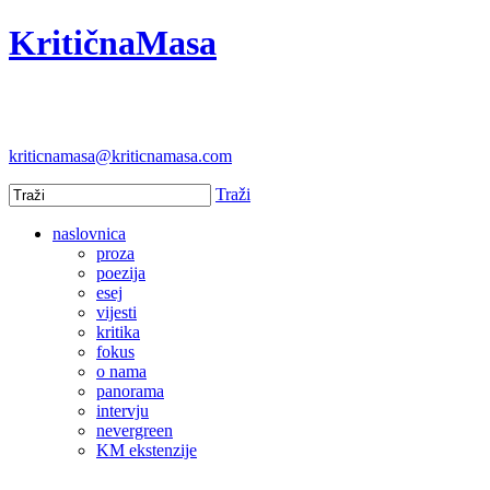
KritičnaMasa
kriticnamasa@kriticnamasa.com
Traži
naslovnica
proza
poezija
esej
vijesti
kritika
fokus
o nama
panorama
intervju
nevergreen
KM ekstenzije