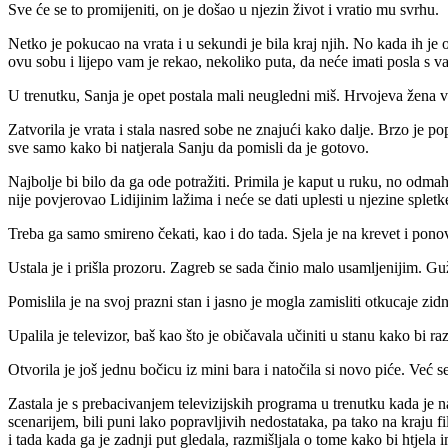
Sve će se to promijeniti, on je došao u njezin život i vratio mu svrhu.
Netko je pokucao na vrata i u sekundi je bila kraj njih. No kada ih je 
ovu sobu i lijepo vam je rekao, nekoliko puta, da neće imati posla s v
U trenutku, Sanja je opet postala mali neugledni miš. Hrvojeva žena već
Zatvorila je vrata i stala nasred sobe ne znajući kako dalje. Brzo je p
sve samo kako bi natjerala Sanju da pomisli da je gotovo.
Najbolje bi bilo da ga ode potražiti. Primila je kaput u ruku, no odma
nije povjerovao Lidijinim lažima i neće se dati uplesti u njezine spletk
Treba ga samo smireno čekati, kao i do tada. Sjela je na krevet i pono
Ustala je i prišla prozoru. Zagreb se sada činio malo usamljenijim. Guž
Pomislila je na svoj prazni stan i jasno je mogla zamisliti otkucaje zid
Upalila je televizor, baš kao što je običavala učiniti u stanu kako bi 
Otvorila je još jednu bočicu iz mini bara i natočila si novo piće. Već se
Zastala je s prebacivanjem televizijskih programa u trenutku kada je na
scenarijem, bili puni lako popravljivih nedostataka, pa tako na kraju 
i tada kada ga je zadnji put gledala, razmišljala o tome kako bi htjela i