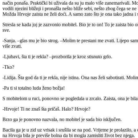
način ponaša. Praktički bi uživala da su ju malo više zanemarivali. Mo
vodili njezini bližnji i pronašla nešto bliže sebi, nešto zbog čega se n
Možda Hrvoje zaista ne želi doći. A samo zato što je ona tako jadna i 
Stresla se kada joj je zazvonio mobitel. Bio je to on! To je zaista bio
sve.
-Sanja. –glas mu je bio strog. –Molim te prestani me zvati. Lijepo sam 
više zvati.
-Ljubavi, šta ti je rekla? –prozborila je kroz stisnuto grlo.
-Tko?
-Lidija. Šta god da ti je rekla, nije istina. Ona nas želi sabotirati. M
-Pa ti si totalno luda ženo božja!
S mobitelom u ruci, ponovno se pogledala u zrcalo. Zaista, ona je bila p
-Hrvoje! Ti ne znaš šta pričaš. Halo? Hrvoje?
Brzo ga je ponovno nazvala, no mobitel je sada bio isključen.
Bacila ga je u zid uz vrisak i srušila se na pod. Vrijeme je prolazilo,
na Hrvoja bila je previše bolna da bi mogla zamisliti život bez njega.