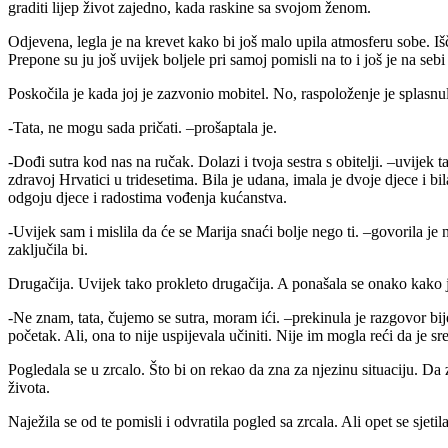
graditi lijep život zajedno, kada raskine sa svojom ženom.
Odjevena, legla je na krevet kako bi još malo upila atmosferu sobe. Išče
Prepone su ju još uvijek boljele pri samoj pomisli na to i još je na sebi
Poskočila je kada joj je zazvonio mobitel. No, raspoloženje je splasn
-Tata, ne mogu sada pričati. –prošaptala je.
-Dođi sutra kod nas na ručak. Dolazi i tvoja sestra s obitelji. –uvijek 
zdravoj Hrvatici u tridesetima. Bila je udana, imala je dvoje djece i bi
odgoju djece i radostima vođenja kućanstva.
-Uvijek sam i mislila da će se Marija snaći bolje nego ti. –govorila je 
zaključila bi.
Drugačija. Uvijek tako prokleto drugačija. A ponašala se onako kako 
-Ne znam, tata, čujemo se sutra, moram ići. –prekinula je razgovor bi
početak. Ali, ona to nije uspijevala učiniti. Nije im mogla reći da je sr
Pogledala se u zrcalo. Što bi on rekao da zna za njezinu situaciju. Da
života.
Naježila se od te pomisli i odvratila pogled sa zrcala. Ali opet se sjeti