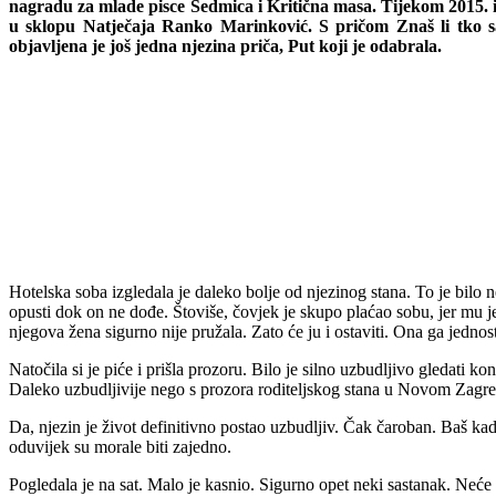
nagradu za mlade pisce Sedmica i Kritična masa. Tijekom 2015. i 2
u sklopu Natječaja Ranko Marinković. S pričom Znaš li tko s
objavljena je još jedna njezina priča, Put koji je odabrala.
Hotelska soba izgledala je daleko bolje od njezinog stana. To je bilo 
opusti dok on ne dođe. Štoviše, čovjek je skupo plaćao sobu, jer mu
njegova žena sigurno nije pružala. Zato će ju i ostaviti. Ona ga jedno
Natočila si je piće i prišla prozoru. Bilo je silno uzbudljivo gledati k
Daleko uzbudljivije nego s prozora roditeljskog stana u Novom Zagrebu 
Da, njezin je život definitivno postao uzbudljiv. Čak čaroban. Baš kada
oduvijek su morale biti zajedno.
Pogledala je na sat. Malo je kasnio. Sigurno opet neki sastanak. Neće 