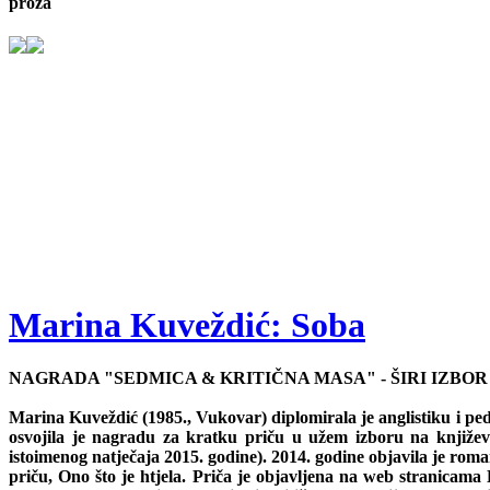
proza
Marina Kuveždić: Soba
NAGRADA "SEDMICA & KRITIČNA MASA" - ŠIRI IZBOR
Marina Kuveždić (1985., Vukovar) diplomirala je anglistiku i pe
osvojila je nagradu za kratku priču u užem izboru na knjiže
istoimenog natječaja 2015. godine). 2014. godine objavila je rom
priču, Ono što je htjela. Priča je objavljena na web stranicama