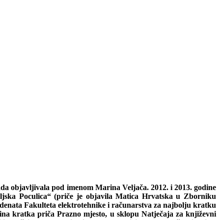
ada objavljivala pod imenom Marina Veljača. 2012. i 2013. godine
jska Poculica“ (priče je objavila Matica Hrvatska u Zborniku
udenata Fakulteta elektrotehnike i računarstva za najbolju kratku
zina kratka priča Prazno mjesto, u sklopu Natječaja za književni