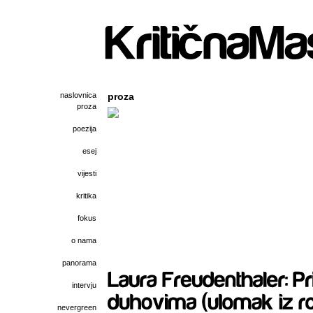
naslovnica
proza
proza
poezija
esej
vijesti
kritika
fokus
o nama
panorama
intervju
nevergreen