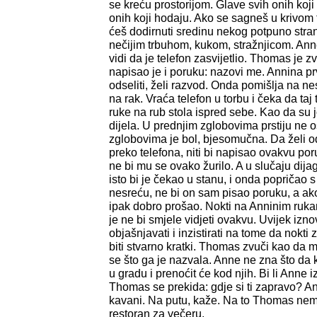
se kreću prostorijom. Glave svih onih koji 
onih koji hodaju. Ako se sagneš u krivom 
ćeš dodirnuti sredinu nekog potpuno strano
nečijim trbuhom, kukom, stražnjicom. Anne 
vidi da je telefon zasvijetlio. Thomas je z
napisao je i poruku: nazovi me. Annina pr
odseliti, želi razvod. Onda pomišlja na ne
na rak. Vraća telefon u torbu i čeka da taj
ruke na rub stola ispred sebe. Kao da su j
dijela. U prednjim zglobovima prstiju ne o
zglobovima je bol, bjesomučna. Da želi odse
preko telefona, niti bi napisao ovakvu por
ne bi mu se ovako žurilo. A u slučaju dija
isto bi je čekao u stanu, i onda popričao 
nesreću, ne bi on sam pisao poruku, a ako 
ipak dobro prošao. Nokti na Anninim ruk
je ne bi smjele vidjeti ovakvu. Uvijek iz
objašnjavati i inzistirati na tome da nokti 
biti stvarno kratki. Thomas zvuči kao da m
se što ga je nazvala. Anne ne zna što da k
u gradu i prenoćit će kod njih. Bi li Anne 
Thomas se prekida: gdje si ti zapravo? 
kavani. Na putu, kaže. Na to Thomas ne
restoran za večeru.