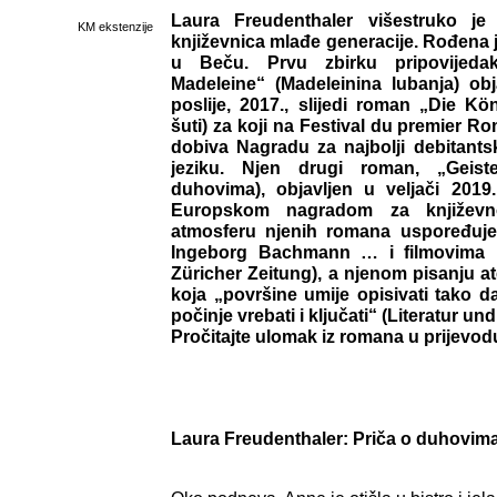
Laura Freudenthaler višestruko je 
KM ekstenzije
književnica mlađe generacije. Rođena j
u Beču. Prvu zbirku pripovijed
Madeleine“ (Madeleinina lubanja) obj
poslije, 2017., slijedi roman „Die Kӧ
šuti) za koji na Festival du premier 
dobiva Nagradu za najbolji debitan
jeziku. Njen drugi roman, „Geiste
duhovima), objavljen u veljači 201
Europskom nagradom za književnos
atmosferu njenih romana uspoređuje
Ingeborg Bachmann … i filmovima 
Züricher Zeitung), a njenom pisanju at
koja „površine umije opisivati tako d
počinje vrebati i ključati“ (Literatur und 
Pročitajte ulomak iz romana u prijevod
Laura Freudenthaler: Priča o duhovima