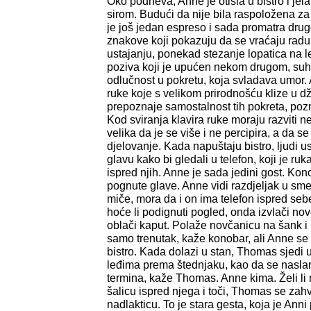
Oko podneva, Anne je otišla u bistro i jela
sirom. Budući da nije bila raspoložena za 
je još jedan espreso i sada promatra dru
znakove koji pokazuju da se vraćaju radu
ustajanju, ponekad stezanje lopatica na 
poziva koji je upućen nekom drugom, suha
odlučnost u pokretu, koja svladava umor. 
ruke koje s velikom prirodnošću klize u d
prepoznaje samostalnost tih pokreta, pozna
Kod sviranja klavira ruke moraju razviti ne
velika da je se više i ne percipira, a da s
djelovanje. Kada napuštaju bistro, ljudi u
glavu kako bi gledali u telefon, koji je ruk
ispred njih. Anne je sada jedini gost. Kono
pognute glave. Anne vidi razdjeljak u sme
miče, mora da i on ima telefon ispred sebe
hoće li podignuti pogled, onda izvlači no
oblači kaput. Polaže novčanicu na šank i 
samo trenutak, kaže konobar, ali Anne se
bistro. Kada dolazi u stan, Thomas sjedi u
leđima prema štednjaku, kao da se naslan
termina, kaže Thomas. Anne kima. Želi l
šalicu ispred njega i toči, Thomas se zahv
nadlakticu. To je stara gesta, koja je Anni