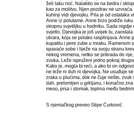
želi laku noć. Nalaktio se na bedra i sklo
kao za molitvu. Njen pozdrav ne uzvraća. 
kuhinji vidi djevojku. Pila je od ostataka
Anne iz polutame. Anne brzo podiže ruku
stropnu svjetiljku u hodniku. Sada nigdje 
svjetlo. Djevojka je još uvijek tu, zaostala
utvara, koja se polako rasplinjava. Anne 
kupatilu i pere zube u mraku. Ramenom s
spavaće sobe i liježe na svoju stranu krev
nekog vremena, netko se prikrada do nje,
zvuka. Leže ispruženi jedno pokraj drugog
Kako je, mogla bi reći, a ako bi on odgovo
ne leže ni duh ni djevojka. Ne usuđuje se i
zraka u plućima, dok ne čuje nešto, zvuk 
dah, prelomljen u grkljanu, i konačno zna 
meso, prsa i stomak, toplina među bedrima
S njemačkog preveo Stipe Ćurković