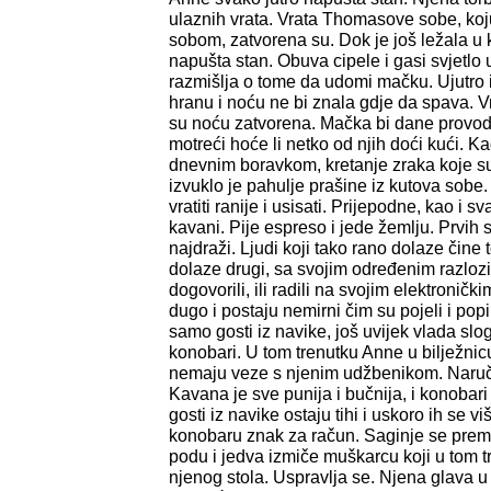
ulaznih vrata. Vrata Thomasove sobe, ko
sobom, zatvorena su. Dok je još ležala u 
napušta stan. Obuva cipele i gasi svjetlo
razmišlja o tome da udomi mačku. Ujutro 
hranu i noću ne bi znala gdje da spava. V
su noću zatvorena. Mačka bi dane provodi
motreći hoće li netko od njih doći kući. K
dnevnim boravkom, kretanje zraka koje su 
izvuklo je pahulje prašine iz kutova sobe
vratiti ranije i usisati. Prijepodne, kao i 
kavani. Pije espreso i jede žemlju. Prvih sa
najdraži. Ljudi koji tako rano dolaze čine 
dolaze drugi, sa svojim određenim razlozim
dogovorili, ili radili na svojim elektroni
dugo i postaju nemirni čim su pojeli i popil
samo gosti iz navike, još uvijek vlada slog
konobari. U tom trenutku Anne u bilježnic
nemaju veze s njenim udžbenikom. Naruč
Kavana je sve punija i bučnija, i konobari p
gosti iz navike ostaju tihi i uskoro ih se v
konobaru znak za račun. Saginje se prema 
podu i jedva izmiče muškarcu koji u tom t
njenog stola. Uspravlja se. Njena glava u vi