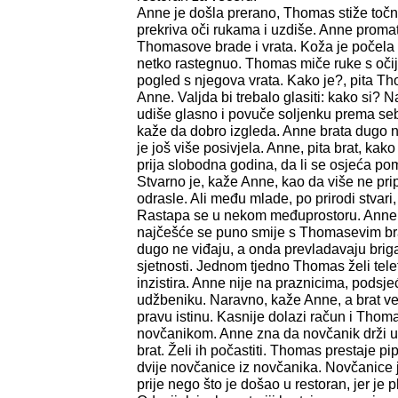
Anne je došla prerano, Thomas stiže točn
prekriva oči rukama i uzdiše. Anne promat
Thomasove brade i vrata. Koža je počela 
netko rastegnuo. Thomas miče ruke s očij
pogled s njegova vrata. Kako je?, pita T
Anne. Valjda bi trebalo glasiti: kako si?
udiše glasno i povuče soljenku prema sebi
kaže da dobro izgleda. Anne brata dugo ni
je još više posivjela. Anne, pita brat, kak
prija slobodna godina, da li se osjeća p
Stvarno je, kaže Anne, kao da više ne p
odrasle. Ali među mlade, po prirodi stvari,
Rastapa se u nekom međuprostoru. Anne 
najčešće se puno smije s Thomasevim bra
dugo ne viđaju, a onda prevladavaju briga 
sjetnosti. Jednom tjedno Thomas želi tele
inzistira. Anne nije na praznicima, podsj
udžbeniku. Naravno, kaže Anne, a brat ve
pravu istinu. Kasnije dolazi račun i Thom
novčanikom. Anne zna da novčanik drži u
brat. Želi ih počastiti. Thomas prestaje pip
dvije novčanice iz novčanika. Novčanice
prije nego što je došao u restoran, jer je p