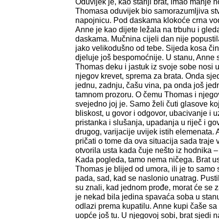
Oduvijek je, kao stariji brat, imao manje 
Thomasa oduvijek bio samorazumljiva stva
napojnicu. Pod daskama klokoće crna vod
Anne je kao dijete ležala na trbuhu i gle
daskama. Mučnina cijeli dan nije popustil
jako velikodušno od tebe. Sijeda kosa či
djeluje još bespomoćnije. U stanu, Anne s 
Thomas deku i jastuk iz svoje sobe nosi u 
njegov krevet, sprema za brata. Onda sjeda
jednu, zadnju, čašu vina, pa onda još je
tamnom prozoru. O čemu Thomas i njegov
svejedno joj je. Samo želi čuti glasove koj
bliskost, u govor i odgovor, ubacivanje i 
pristanka i slušanja, upadanja u riječ i 
drugog, varijacije uvijek istih elemenata. 
pričati o tome da ova situacija sada traje 
otvorila usta kada čuje nešto iz hodnika –
Kada pogleda, tamo nema ničega. Brat us
Thomas je blijed od umora, ili je to samo s
pada, sad, kad se naslonio unatrag. Pustil
su znali, kad jednom prođe, morat će se 
je nekad bila jedina spavaća soba u stanu.
odlazi prema kupatilu. Anne kupi čaše sa 
uopće još tu. U njegovoj sobi, brat sjedi