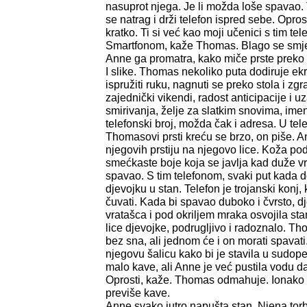
nasuprot njega. Je li možda loše spavao
se natrag i drži telefon ispred sebe. Opr
kratko. Ti si već kao moji učenici s tim t
Smartfonom, kaže Thomas. Blago se smješ
Anne ga promatra, kako miče prste preko 
I slike. Thomas nekoliko puta dodiruje ek
ispružiti ruku, nagnuti se preko stola i zgra
zajednički vikendi, radost anticipacije i 
smirivanja, želje za slatkim snovima, ime
telefonski broj, možda čak i adresa. U tel
Thomasovi prsti kreću se brzo, on piše. 
njegovih prstiju na njegovo lice. Koža p
smećkaste boje koja se javlja kad duže vr
spavao. S tim telefonom, svaki put kada d
djevojku u stan. Telefon je trojanski konj
čuvati. Kada bi spavao duboko i čvrsto, dj
vratašca i pod okriljem mraka osvojila st
lice djevojke, podrugljivo i radoznalo. T
bez sna, ali jednom će i on morati spavati
njegovu šalicu kako bi je stavila u sudoper
malo kave, ali Anne je već pustila vodu da
Oprosti, kaže. Thomas odmahuje. Ionako u
previše kave.
Anne svako jutro napušta stan. Njena torba