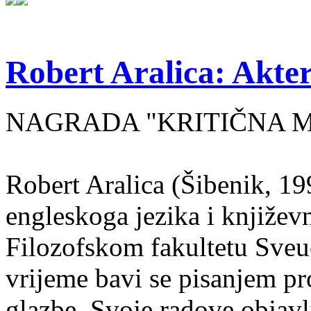
Robert Aralica: Akter
NAGRADA "KRITIČNA MASA
Robert Aralica (Šibenik, 199
engleskoga jezika i književ
Filozofskom fakultetu Sveuč
vrijeme bavi se pisanjem pr
glazbe. Svoje radove objavl