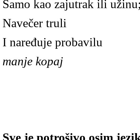
Samo kao zajutrak ili užinu
Navečer truli
I naređuje probavilu
manje kopaj
Sve je potrošivo osim jezi