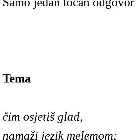
Samo jedan točan odgovor
Tema
čim osjetiš glad,
namaži jezik melemom;