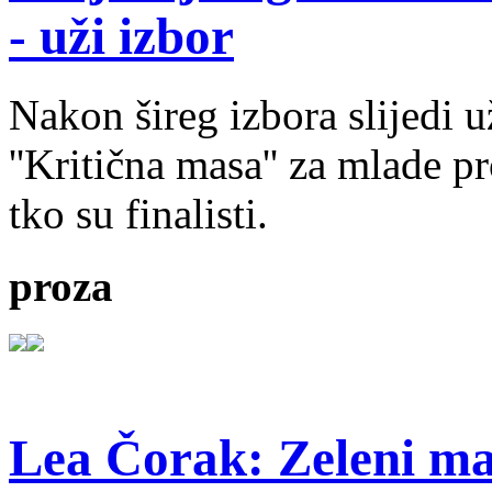
- uži izbor
Nakon šireg izbora slijedi 
''Kritična masa'' za mlade pr
tko su finalisti.
proza
Lea Čorak: Zeleni man