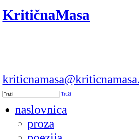
KritičnaMasa
kriticnamasa@kriticnamas
Traži
naslovnica
proza
poezija