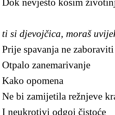
Dok nevješto kósim životin
ti si djevojčica, moraš uvije
Prije spavanja ne zaboraviti 
Otpalo zanemarivanje
Kako opomena
Ne bi zamijetila režnjeve kr
I neukrotivi odgoj čistoće