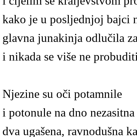
i cijelim se kraljevstvom pr
kako je u posljednjoj bajci 
glavna junakinja odlučila za
i nikada se više ne probuditi
Njezine su oči potamnile
i potonule na dno nezasitna 
dva ugašena, ravnodušna k