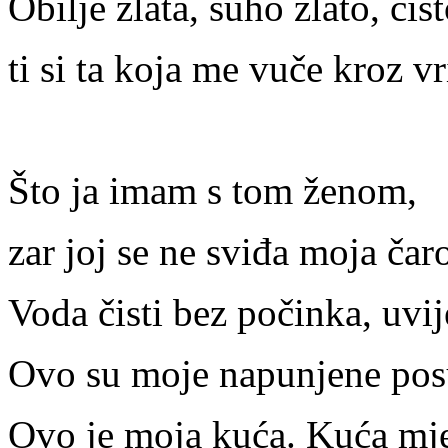
Obilje zlata, suho zlato, čis
ti si ta koja me vuče kroz v
Što ja imam s tom ženom,
zar joj se ne sviđa moja čaro
Voda čisti bez počinka, uvi
Ovo su moje napunjene pos
Ovo je moja kuća. Kuća mje