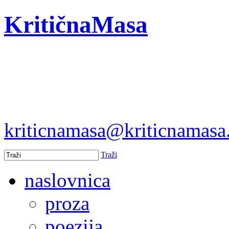
KritičnaMasa
kriticnamasa@kriticnamas
Traži
naslovnica
proza
poezija