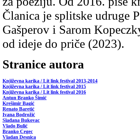
za poeziju. Od 2016. piše k
Članica je splitske udruge 
Gašperov i Sarom Kopeczky 
od ideje do priče (2023).
Stranice autora
Književna karika / Lit link festival 2013-2014
Književna karika / Lit link festival 2015
Književna karika / Lit link festival 2016
Antun Branko Šimić
Krešimir Bagić
Renato Baretić
Ivana Bodrožić
Slađana Bukovac
Vlado Bulić
Branko Cegec
Vladan Desnica