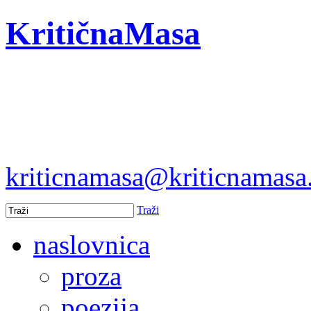
KritičnaMasa
kriticnamasa@kriticnamas
Traži
naslovnica
proza
poezija