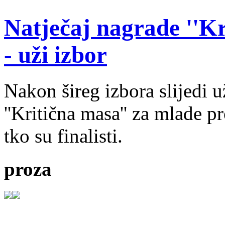
Natječaj nagrade ''Kr
- uži izbor
Nakon šireg izbora slijedi 
''Kritična masa'' za mlade pr
tko su finalisti.
proza