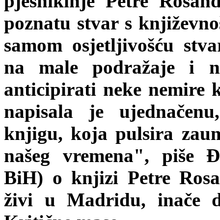
pjesnikinje Petre Rosa
poznatu stvar s književno
samom osjetljivošću stva
na male podražaje i na
anticipirati neke nemire k
napisala je ujednačenu
knjigu, koja pulsira zau
našeg vremena", piše Đ
BiH) o knjizi Petre Rosan
živi u Madridu, inače d