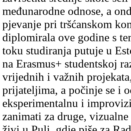
međunarodne odnose, a onda
pjevanje pri tršćanskom kon
diplomirala ove godine s te
toku studiranja putuje u Es
na Erasmus+ studentskoj ra
vrijednih i važnih projekata,
prijateljima, a počinje se i 
eksperimentalnu i improvizi
zanimati za druge, vizualne
živi u Puli, gdje piše za Ra