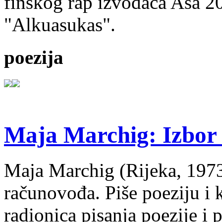
finskog rap izvođača Asa 20
"Alkuasukas".
poezija
Maja Marchig: Izbor 
Maja Marchig (Rijeka, 1973.
računovođa. Piše poeziju i k
radionica pisanja poezije i 