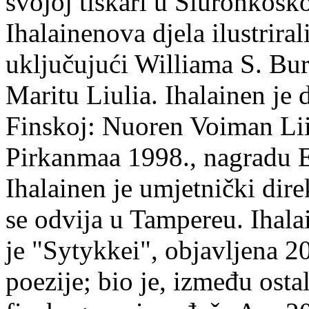
svojoj tiskari u Siuronkosk
Ihalainenova djela ilustriral
uključujući Williama S. Bur
Maritu Liulia. Ihalainen je
Finskoj: Nuoren Voiman Lii
Pirkanmaa 1998., nagradu 
Ihalainen je umjetnički dire
se odvija u Tampereu. Ihala
je "Sytykkei", objavljena 2
poezije; bio je, između ost