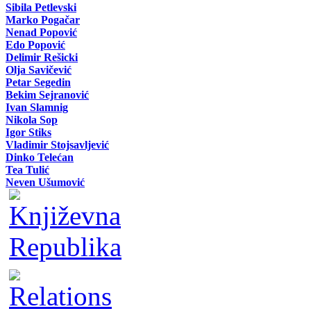
Sibila Petlevski
Marko Pogačar
Nenad Popović
Edo Popović
Delimir Rešicki
Olja Savičević
Petar Segedin
Bekim Sejranović
Ivan Slamnig
Nikola Sop
Igor Stiks
Vladimir Stojsavljević
Dinko Telećan
Tea Tulić
Neven Ušumović