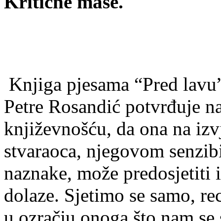
Kritične mase.
Knjiga pjesama “Pred lavu”
Petre Rosandić potvrđuje n
književnošću, da ona na izv
stvaraoca, njegovom senzib
naznake, može predosjetiti i
dolaze. Sjetimo se samo, r
u ozračju onoga što nam se