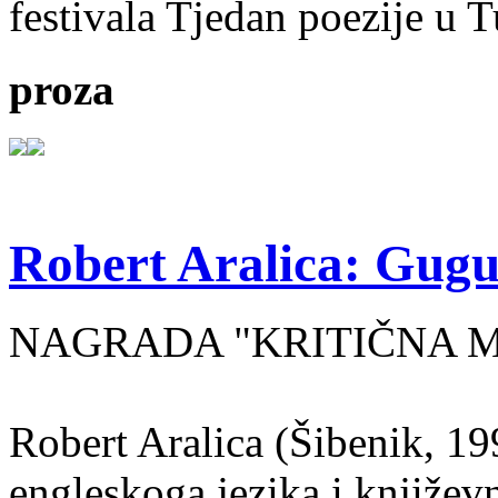
festivala Tjedan poezije u 
proza
Robert Aralica: Gug
NAGRADA "KRITIČNA MA
Robert Aralica (Šibenik, 199
engleskoga jezika i književ