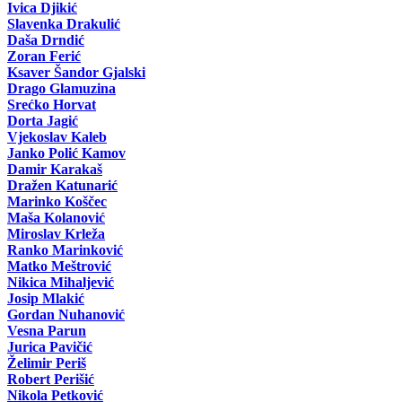
Ivica Djikić
Slavenka Drakulić
Daša Drndić
Zoran Ferić
Ksaver Šandor Gjalski
Drago Glamuzina
Srećko Horvat
Dorta Jagić
Vjekoslav Kaleb
Janko Polić Kamov
Damir Karakaš
Dražen Katunarić
Marinko Koščec
Maša Kolanović
Miroslav Krleža
Ranko Marinković
Matko Meštrović
Nikica Mihaljević
Josip Mlakić
Gordan Nuhanović
Vesna Parun
Jurica Pavičić
Želimir Periš
Robert Perišić
Nikola Petković