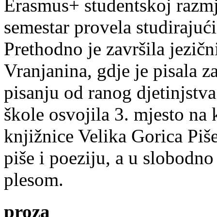
Erasmus+ studentskoj razmj
semestar provela studirajuć
Prethodno je završila jezič
Vranjanina, gdje je pisala z
pisanju od ranog djetinjstva
škole osvojila 3. mjesto na
knjižnice Velika Gorica Piš
piše i poeziju, a u slobodno
plesom.
proza