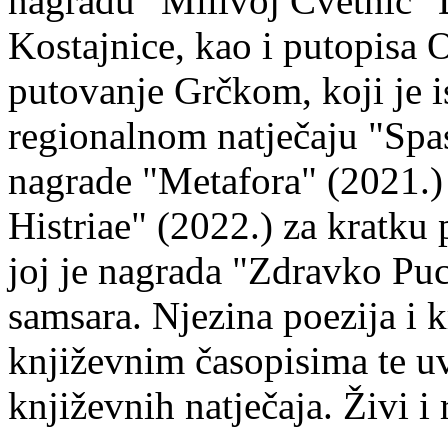
nagradu "Milivoj Cvetnić" D
Kostajnice, kao i putopisa 
putovanje Grčkom, koji je i
regionalnom natječaju "Spa
nagrade "Metafora" (2021.)
Histriae" (2022.) za kratku
joj je nagrada "Zdravko Puc
samsara. Njezina poezija i k
književnim časopisima te uv
književnih natječaja. Živi i