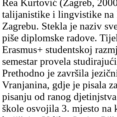
Rea Kurtović (Zagreb, 2000
talijanistike i lingvistike n
Zagrebu. Stekla je naziv sv
piše diplomske radove. Tije
Erasmus+ studentskoj razmj
semestar provela studirajuć
Prethodno je završila jezič
Vranjanina, gdje je pisala z
pisanju od ranog djetinjstva
škole osvojila 3. mjesto na