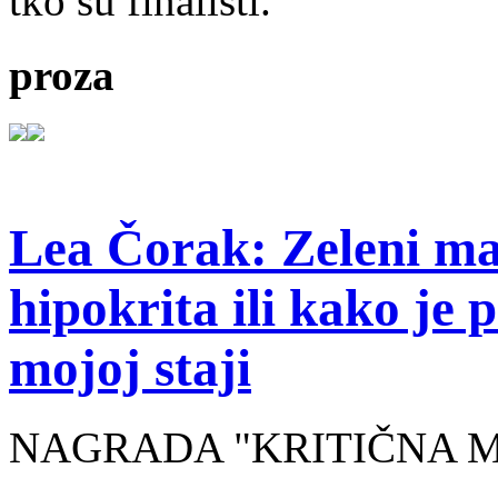
tko su finalisti.
proza
Lea Čorak: Zeleni man
hipokrita ili kako je 
mojoj staji
NAGRADA "KRITIČNA MASA