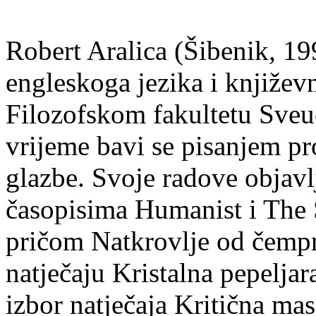
Robert Aralica (Šibenik, 199
engleskoga jezika i književ
Filozofskom fakultetu Sveuč
vrijeme bavi se pisanjem pr
glazbe. Svoje radove objavl
časopisima Humanist i The 
pričom Natkrovlje od čempr
natječaju Kristalna pepeljar
izbor natječaja Kritična mas