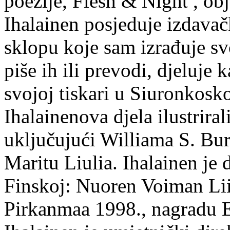
poezije, Flesh & Night , obj
Ihalainen posjeduje izdavač
sklopu koje sam izrađuje sv
piše ih ili prevodi, djeluje 
svojoj tiskari u Siuronkosk
Ihalainenova djela ilustriral
uključujući Williama S. Bur
Maritu Liulia. Ihalainen je
Finskoj: Nuoren Voiman Lii
Pirkanmaa 1998., nagradu 