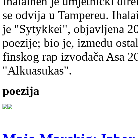
Ihalainen je umjetnički dire
se odvija u Tampereu. Ihala
je "Sytykkei", objavljena 2
poezije; bio je, između ost
finskog rap izvođača Asa 20
"Alkuasukas".
poezija