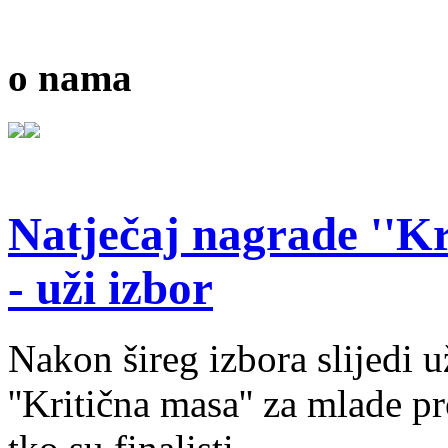
o nama
Natječaj nagrade ''Kr
- uži izbor
Nakon šireg izbora slijedi 
''Kritična masa'' za mlade pr