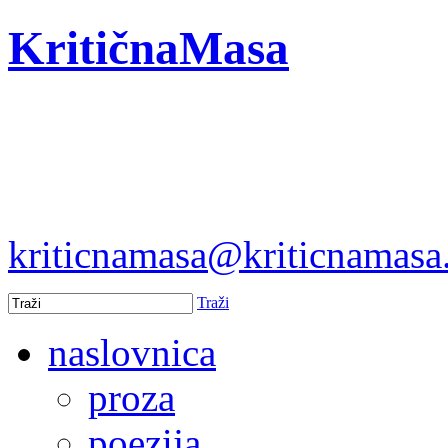
KritičnaMasa
kriticnamasa@kriticnamas
Traži
naslovnica
proza
poezija