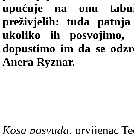
upućuje na onu tabuiz
preživjelih: tuđa patnj
ukoliko ih posvojimo, 
dopustimo im da se odzrc
Anera Ryznar.
Kosa posvuda
, prvijenac T