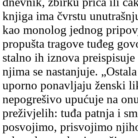
dnevnik, zbirku priča ili ča
knjiga ima čvrstu unutrašnj
kao monolog jednog pripovj
propušta tragove tuđeg govo
stalno ih iznova preispisuje
njima se nastanjuje. „Ostal
uporno ponavljaju ženski li
nepogrešivo upućuje na onu 
preživjelih: tuđa patnja i s
posvojimo, prisvojimo njih