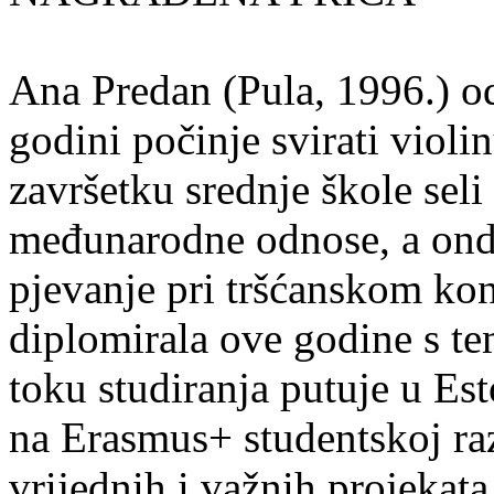
Ana Predan (Pula, 1996.) od
godini počinje svirati violin
završetku srednje škole seli
međunarodne odnose, a onda
pjevanje pri tršćanskom kon
diplomirala ove godine s te
toku studiranja putuje u Es
na Erasmus+ studentskoj ra
vrijednih i važnih projekata,