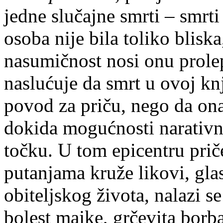
jedne slučajne smrti – smrti 
osoba nije bila toliko bliska
nasumičnost nosi onu prolep
naslućuje da smrt u ovoj knj
povod za priču, nego da ona
dokida mogućnosti narativno
točku. U tom epicentru prič
putanjama kruže likovi, glas
obiteljskog života, nalazi s
bolest majke, grčevita borba 