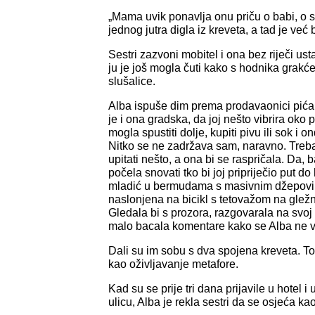
„Mama uvik ponavlja onu priču o babi, o s
jednog jutra digla iz kreveta, a tad je ve
Sestri zazvoni mobitel i ona bez riječi us
ju je još mogla čuti kako s hodnika grakć
slušalice.
Alba ispuše dim prema prodavaonici pića.
je i ona gradska, da joj nešto vibrira oko 
mogla spustiti dolje, kupiti pivu ili sok i o
Nitko se ne zadržava sam, naravno. Trebao 
upitati nešto, a ona bi se raspričala. Da, b
počela snovati tko bi joj pripriječio put d
mladić u bermudama s masivnim džepovim
naslonjena na bicikl s tetovažom na gležn
Gledala bi s prozora, razgovarala na svoj
malo bacala komentare kako se Alba ne v
Dali su im sobu s dva spojena kreveta. To 
kao oživljavanje metafore.
Kad su se prije tri dana prijavile u hotel 
ulicu, Alba je rekla sestri da se osjeća k