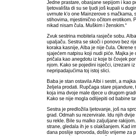
Jedne prastare, obasjane sepijom i kao 
ljetovališta di su se ljudi još kupali u d
uvrnute k'o one Mainzerove s mačkama, 
stihovima, mjestimično očitom erotikom. 
nikad nisam čula. Muškim i ženskim.“
Zvuk sestrina mobitela rasječe sobu. Al
upaljaču. Sestra se skoči i ponovo bez rij
koraka kasnije, Alba je nije čula. Okrene 
sjajećem natpisu koji nudi piće. Majka je
pričala kao anegdotu iz koje bi čovjek pomi
njom. Kako se pojedini isječci, izrezani iz 
nepripadajućima toj istoj slici.
Baba je stan ostavila Albi i sestri, a majka
željela prodati. Rupčaga stare pijandure, ta
koja ima dvoje male djece u drugom gradu
Kako se nije mogla odlijepiti od babine 
Sestra je predložila ljetovanje, još na spr
grad. Odmah su rezervirale. Idu njih dvije
su rekle. Bile su malko zaljuljane rakijo
strane, gledala ih je s olakšanjem. Kad im
dana poslije sprovoda, došlo vrijeme za p