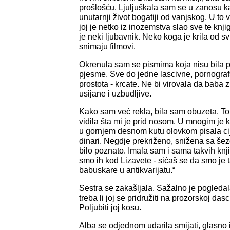
prošlošću. Ljuljuškala sam se u zanosu ka
unutarnji život bogatiji od vanjskog. U to
joj je netko iz inozemstva slao sve te knji
je neki ljubavnik. Neko koga je krila od s
snimaju filmovi.
Okrenula sam se pismima koja nisu bila pi
pjesme. Sve do jedne lascivne, pornografsk
prostota - krcate. Ne bi virovala da baba zn
usijane i uzbudljive.
Kako sam već rekla, bila sam obuzeta. T
vidila šta mi je prid nosom. U mnogim je k
u gornjem desnom kutu olovkom pisala ci
dinari. Negdje prekriženo, snižena sa šez
bilo poznato. Imala sam i sama takvih knjig
smo ih kod Lizavete - sićaš se da smo je 
babuskare u antikvarijatu.“
Sestra se zakašljala. Sažalno je pogleda
treba li joj se pridružiti na prozorskoj das
Poljubiti joj kosu.
Alba se odjednom udarila smijati, glasno i