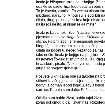
imala je iščupane stranice iz knjiga. Za n
odakle su uzete, tipa ludo detaljan opis s
To je čuvala, zamisli! Za većinu nisam im
iskidano, naravno. Mnogi su isječci bili na 
čitala, drugi pak na jezicima koje nisam
našla još nešto, al nisan rekla materi.
Imala je baba neki izbor
Iz savremene špa
pjesmama naziva
Naga žena
,
Krčmareva 
slično. Potom izbor iz renesansnih novela,
biografiju na srpskom u kojoj je više put
citata na početku, nečeg vezanog za naš živo
tako nešto. Imala je knjigu na poljskom,
S
naslovnici čovjek stisnutih očiju, a u čijoj 
hrvatskom, pisalo: 'Neka svi mudri budu 
glupa sa svojom ljubavlju.'
Posvete u knjigama bile su također na bro
stihovi iz više pjesama. U jednoj: „I like 
body“, a odmah ispod toga: „Lady, I touch
sam se. Kopala sam dalje. Počela sam spa
Otkrila sam babin život, babin tajni život 
izvan pokojnog dida i izvan nas. Razgled