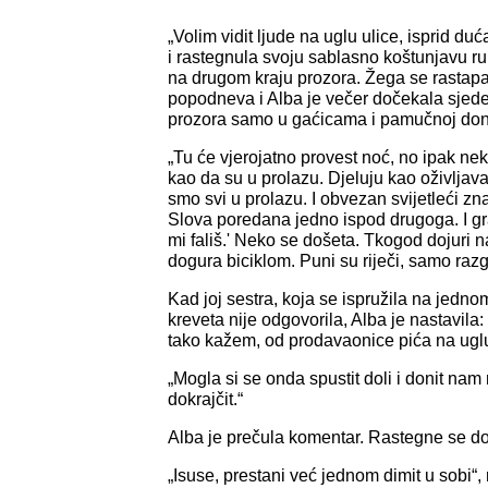
„Volim vidit ljude na uglu ulice, isprid du
i rastegnula svoju sablasno koštunjavu r
na drugom kraju prozora. Žega se rastapa
popodneva i Alba je večer dočekala sjede
prozora samo u gaćicama i pamučnoj donj
„Tu će vjerojatno provest noć, no ipak ne
kao da su u prolazu. Djeluju kao oživljava
smo svi u prolazu. I obvezan svijetleći zna
Slova poredana jedno ispod drugoga. I grafit
mi fališ.' Neko se došeta. Tkogod dojuri n
dogura biciklom. Puni su riječi, samo razg
Kad joj sestra, koja se ispružila na jedn
kreveta nije odgovorila, Alba je nastavila
tako kažem, od prodavaonice pića na uglu
„Mogla si se onda spustit doli i donit na
dokrajčit.“
Alba je prečula komentar. Rastegne se do 
„Isuse, prestani već jednom dimit u sobi“, 