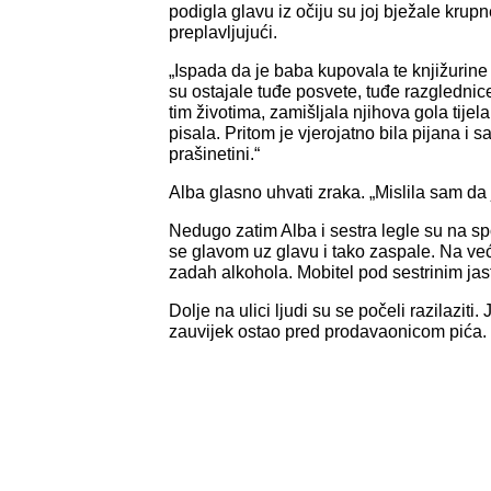
podigla glavu iz očiju su joj bježale krupn
preplavljujući.
„Ispada da je baba kupovala te knjižurine 
su ostajale tuđe posvete, tuđe razglednice
tim životima, zamišljala njihova gola tijela
pisala. Pritom je vjerojatno bila pijana i 
prašinetini.“
Alba glasno uhvati zraka. „Mislila sam da je
Nedugo zatim Alba i sestra legle su na sp
se glavom uz glavu i tako zaspale. Na ve
zadah alkohola. Mobitel pod sestrinim jast
Dolje na ulici ljudi su se počeli razilaziti.
zauvijek ostao pred prodavaonicom pića.