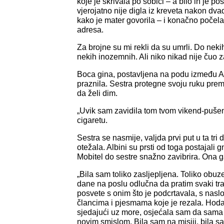
koje je skrivala po sobici – a bilo ih je po
vjerojatno nije digla iz kreveta nakon d
kako je mater govorila – i konačno počela 
adresa.
Za brojne su mi rekli da su umrli. Do neki
nekih inozemnih. Ali niko nikad nije čuo 
Boca gina, postavljena na podu između Al
praznila. Sestra protegne svoju ruku prem
da želi dim.
„Uvik sam zavidila tom tvom vikend-pušenj
cigaretu.
Sestra se nasmije, valjda prvi put u ta tri
otežala. Albini su prsti od toga postajali g
Mobitel do sestre snažno zavibrira. Ona g
„Bila sam toliko zasljepljena. Toliko obu
dane na poslu odlučna da pratim svaki tr
posvete s onim što je podcrtavala, s naslo
člancima i pjesmama koje je rezala. Hoda
sjedajući uz more, osjećala sam da sam
novim smislom. Bila sam na misiji, bila 