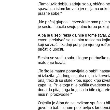
„Tamo uvik dobiju zadnju sobu, obično ne
spavat na istom krevetu jer miljama uokolo
prazne sobe.“
„Ne pričaj gluposti, rezervirale smo prije
je sestra i bacila svoju putnu torbu pokraj
Alba je u sebi rekla da nije u tome stvar. Ž
crveni prekrivač sa zlatnim resicama kojim
koji su zračili zadnji put prije njenog rođ
pričati gluposti.
Sestra se vrati u sobu i legne potrbuške n
maloprije ležala.
„To što je mama ponavljala o babi“, nastav
ni izlazila. „Jednog se jutra digla iz krevet
onaj treći di su stale krpe, ispod krpa izvuk
zapalila. Prije toga nije pušila dvadeset g
doda da pitaj boga koje su to bile cigaret
nisu ni proizvodile.“
Osjetila je Alba da se jezikom spušta u bl
govori o babi i onom potkrovlju s kredenc