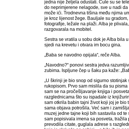
jedna nije željela odustati. Čule su se te
do neprimjerene nelagode, sve u nadi da 
može ići. Trodnevna tišina među njima umu
je kroz lijenost žege. Bauljale su gradom
fotografije, ležale na plaži. Alba je plivala
razgovarala na mobitel.
Sestra se vratila u sobu dok je Alba bila 
sjedi na krevetu i otvara im bocu gina.
„Baba se navodno opijala“, reče Alba.
„Navodno?“ ponovi sestra jedva razumlj
zubima. Ispljune čep u šaku pa kaže: „Bab
„U škrinji je bio snop od sigurno stotinjak
rukopisom. Prvo sam mislila da su pisma i 
sam se na pročešljavanje knjiga i posveta
razglednicama što su ispadale iz knjižuri
sam otkrila babin tajni život koji joj je bio 
sama objava potrošila. Već sam i zamišlj
muzej jedne tajne koji bih sastavila od t
sam popisivala imena sa posveta, tražila p
prevodila citate, guglala adrese s razgled