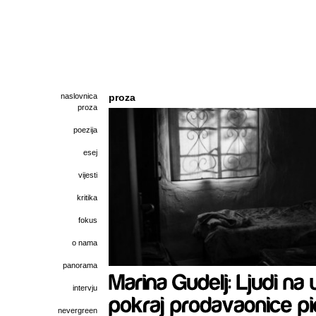
naslovnica
proza
proza
poezija
esej
vijesti
kritika
fokus
o nama
panorama
intervju
nevergreen