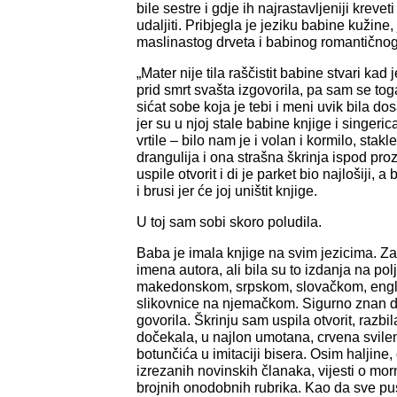
bile sestre i gdje ih najrastavljeniji krevet
udaljiti. Pribjegla je jeziku babine kužine
maslinastog drveta i babinog romantičnog
„Mater nije tila raščistit babine stvari kad 
prid smrt svašta izgovorila, pa sam se tog
sićat sobe koja je tebi i meni uvik bila d
jer su u njoj stale babine knjige i singeri
vrtile – bilo nam je i volan i kormilo, stakl
drangulija i ona strašna škrinja ispod pr
uspile otvorit i di je parket bio najlošiji, 
i brusi jer će joj uništit knjige.
U toj sam sobi skoro poludila.
Baba je imala knjige na svim jezicima. Z
imena autora, ali bila su to izdanja na p
makedonskom, srpskom, slovačkom, engl
slikovnice na njemačkom. Sigurno znan da 
govorila. Škrinju sam uspila otvorit, raz
dočekala, u najlon umotana, crvena svilen
botunčića u imitaciji bisera. Osim haljine
izrezanih novinskih članaka, vijesti o mor
brojnih onodobnih rubrika. Kao da sve pus