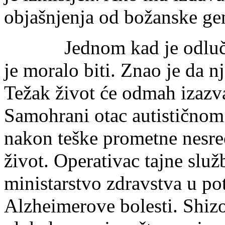
objašnjenja od božanske ge
Jednom kad je odlučio št
je moralo biti. Znao je da n
Težak život će odmah izazva
Samohrani otac autistično
nakon teške prometne nesreć
život. Operativac tajne služb
ministarstvo zdravstva u pot
Alzheimerove bolesti. Shizof