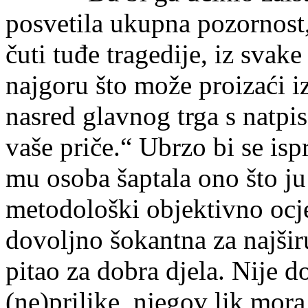
posvetila ukupna pozornost, 
čuti tuđe tragedije, iz svake
najgoru što može proizaći iz
nasred glavnog trga s natpi
vaše priče.“ Ubrzo bi se isp
mu osoba šaptala ono što ju 
metodološki objektivno ocjen
dovoljno šokantna za najšir
pitao za dobra djela. Nije d
(ne)prilike, njegov lik mora 