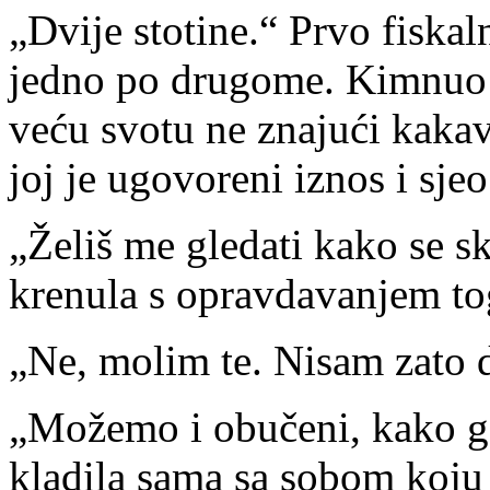
„Dvije stotine.“ Prvo fiska
jedno po drugome. Kimnuo j
veću svotu ne znajući kakav
joj je ugovoreni iznos i sjeo
„Želiš me gledati kako se s
krenula s opravdavanjem tog
„Ne, molim te. Nisam zato d
„Možemo i obučeni, kako god
kladila sama sa sobom koju 