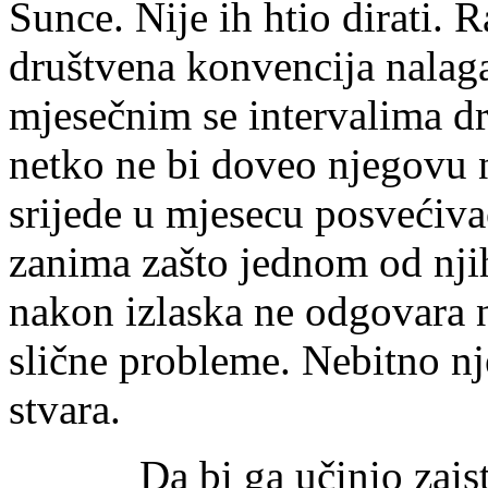
Sunce. Nije ih htio dirati. 
društvena konvencija nalaga
mjesečnim se intervalima d
netko ne bi doveo njegovu n
srijede u mjesecu posvećivao
zanima zašto jednom od nji
nakon izlaska ne odgovara n
slične probleme. Nebitno n
stvara.
Da bi ga učinio zaista l