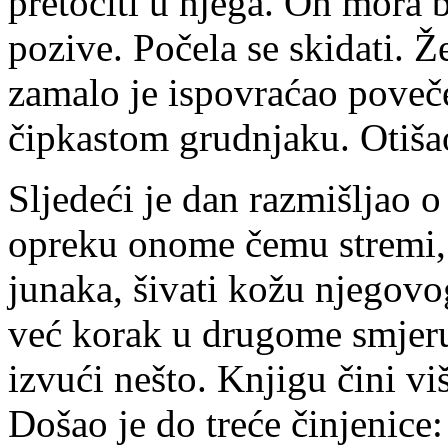
pretočiti u njega. On mora bi
pozive. Počela se skidati. 
zamalo je ispovraćao poveče
čipkastom grudnjaku. Otišao
Sljedeći je dan razmišljao o
opreku onome čemu stremi,
junaka, šivati kožu njegovo
već korak u drugome smjeru
izvući nešto. Knjigu čini vi
Došao je do treće činjenice: