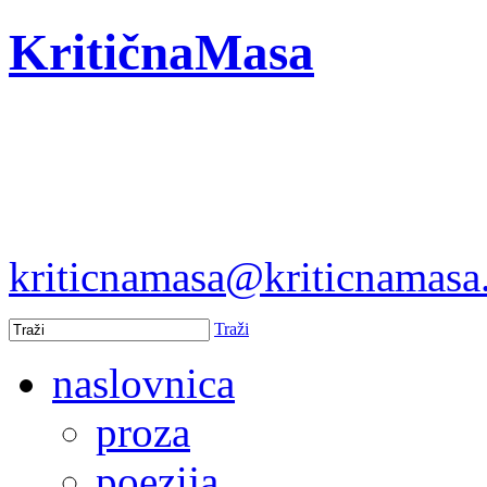
KritičnaMasa
kriticnamasa@kriticnamas
Traži
naslovnica
proza
poezija