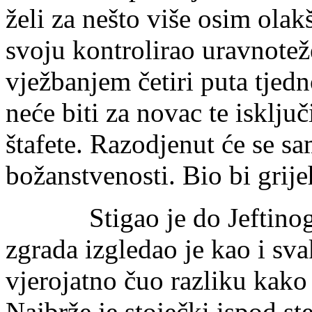
želi za nešto više osim olak
svoju kontrolirao uravnot
vježbanjem četiri puta tjed
neće biti za novac te isklj
štafete. Razodjenut će se s
božanstvenosti. Bio bi grij
Stigao je do Jeftinog 
zgrada izgledao je kao i sva
vjerojatno čuo razliku kako
Najbrže je stoječki ispod ste