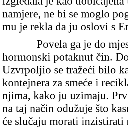
izgledala je kao uobičajena 
namjere, ne bi se moglo pog
mu je rekla da ju oslovi s E
Povela ga je do mjesta gd
hormonski potaknut čin. Došl
Uzvrpoljio se tražeći bilo k
kontejnera za smeće i recik
njima, kako ju uzimaju. Prv
na taj način odužuje što ka
će slučaju morati inzistirat