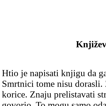
Knjiže
Htio je napisati knjigu da 
Smrtnici tome nisu dorasli. 
korice. Znaju prelistavati st
govorio. To mogu samo oda