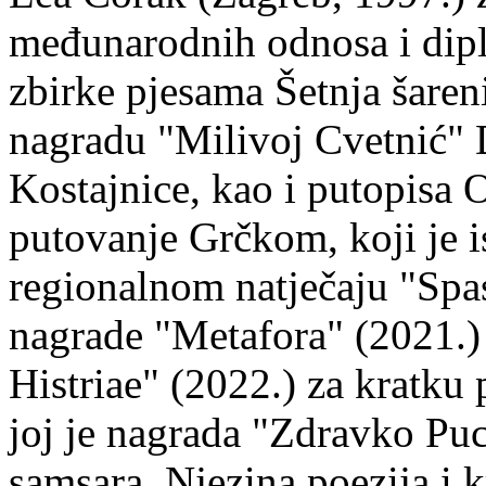
međunarodnih odnosa i dipl
zbirke pjesama Šetnja šaren
nagradu "Milivoj Cvetnić" D
Kostajnice, kao i putopisa 
putovanje Grčkom, koji je i
regionalnom natječaju "Spa
nagrade "Metafora" (2021.)
Histriae" (2022.) za kratku
joj je nagrada "Zdravko Puc
samsara. Njezina poezija i k