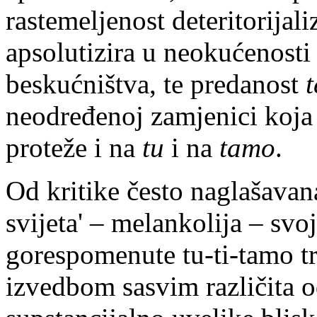
rastemeljenost deteritorijal
apsolutizira u neokućenost
beskućništva, te predanost
t
neodređenoj zamjenici koja
proteže i na
tu
i na
tamo
.
Od kritike često naglašavan
svijeta' – melankolija – svo
gorespomenute tu-ti-tamo tr
izvedbom sasvim različita o