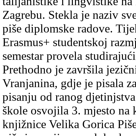
talijanistike i lingvistike n
Zagrebu. Stekla je naziv sv
piše diplomske radove. Tije
Erasmus+ studentskoj razmj
semestar provela studirajuć
Prethodno je završila jezič
Vranjanina, gdje je pisala z
pisanju od ranog djetinjstva
škole osvojila 3. mjesto na
knjižnice Velika Gorica Piš