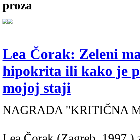
proza
Lea Čorak: Zeleni man
hipokrita ili kako je 
mojoj staji
NAGRADA "KRITIČNA MASA
Lea Čorak (Zagreb, 1997.) z