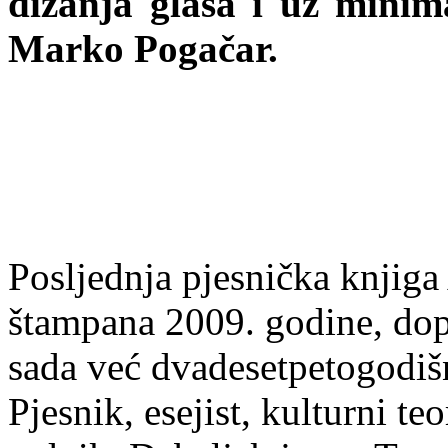
dizanja glasa i uz minimal
Marko Pogačar.
Posljednja pjesnička knjiga
štampana 2009. godine, dop
sada već dvadesetpetogodiš
Pjesnik, esejist, kulturni te