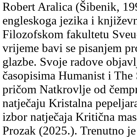
Robert Aralica (Šibenik, 199
engleskoga jezika i književ
Filozofskom fakultetu Sveuč
vrijeme bavi se pisanjem pr
glazbe. Svoje radove objavl
časopisima Humanist i The 
pričom Natkrovlje od čempr
natječaju Kristalna pepeljar
izbor natječaja Kritična mas
Prozak (2025.). Trenutno je