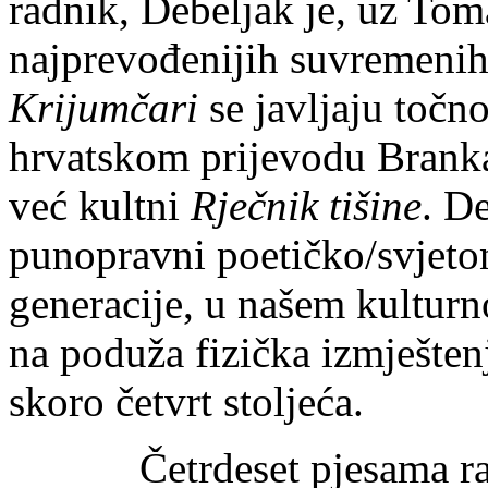
radnik, Debeljak je, uz To
najprevođenijih suvremenih
Krijumčari
se javljaju točn
hrvatskom prijevodu Brank
već kultni
Rječnik tišine
. D
punopravni poetičko/svjet
generacije, u našem kulturn
na poduža fizička izmještenj
skoro četvrt stoljeća.
Četrdeset pjesama raspor