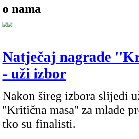
o nama
Natječaj nagrade ''Kr
- uži izbor
Nakon šireg izbora slijedi 
''Kritična masa'' za mlade pr
tko su finalisti.