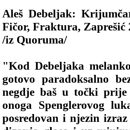
Aleš Debeljak: Krijumča
Fičor, Fraktura, Zaprešić 
/iz Quoruma/
"Kod Debeljaka melankoli
gotovo paradoksalno be
negdje baš u točki prij
onoga Spenglerovog luk
posredovan i njezin izraz