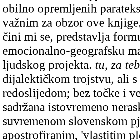
obilno opremljenih paratek
važnim za obzor ove knjige
čini mi se, predstavlja form
emocionalno-geografsku map
ljudskog projekta.
tu, za te
dijalektičkom trojstvu, ali
redoslijedom; bez točke i v
sadržana istovremeno neras
suvremenom slovenskom pje
apostrofiranim, 'vlastitim p