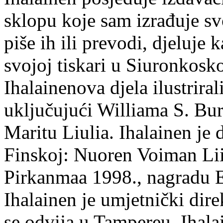
sklopu koje sam izrađuje sv
piše ih ili prevodi, djeluje 
svojoj tiskari u Siuronkosk
Ihalainenova djela ilustriral
uključujući Williama S. Bur
Maritu Liulia. Ihalainen je
Finskoj: Nuoren Voiman Lii
Pirkanmaa 1998., nagradu 
Ihalainen je umjetnički dire
se odvija u Tampereu. Ihala