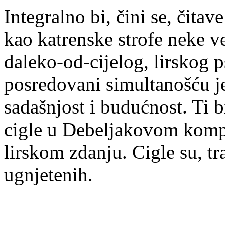
Integralno bi, čini se, čita
kao katrenske strofe neke ve
daleko-od-cijelog, lirskog 
posredovani simultanošću je
sadašnjost i budućnost. Ti bi
cigle u Debeljakovom kom
lirskom zdanju. Cigle su, tr
ugnjetenih.