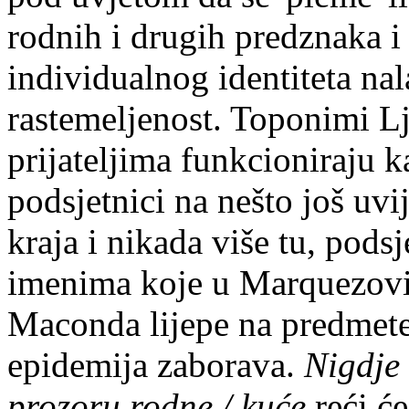
rodnih i drugih predznaka i
individualnog identiteta n
rastemeljenost. Toponimi Lj
prijateljima funkcioniraju 
podsjetnici na nešto još uvij
kraja i nikada više tu, pods
imenima koje u Marquezo
Maconda lijepe na predmete 
epidemija zaborava.
Nigdje 
prozoru rodne / kuće
reći će