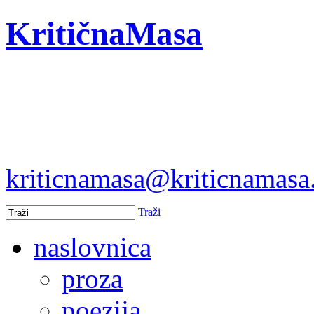
KritičnaMasa
kriticnamasa@kriticnamas
Traži
naslovnica
proza
poezija