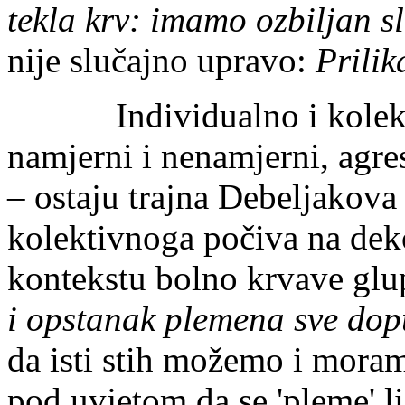
tekla krv: imamo ozbiljan sl
nije slučajno upravo:
Prili
Individualno i kolektiv
namjerni i nenamjerni, agres
– ostaju trajna Debeljakova
kolektivnoga počiva na dek
kontekstu bolno krvave glu
i opstanak plemena sve dop
da isti stih možemo i moramo
pod uvjetom da se 'pleme' li