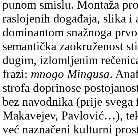
punom smislu. Montaža pros
raslojenih događaja, slika i 
dominantom snažnoga prvog
semantička zaokruženost sti
dugim, izlomljenim rečenica
frazi:
mnogo Mingusa
. Ana
strofa doprinose postojanost
bez navodnika (prije svega 
Makavejev, Pavlović…), teks
već naznačeni kulturni prost