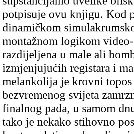
supstancijalno uvelike blisk
potpisuje ovu knjigu. Kod 
dinamičkom simulakrumsko
montažnom logikom video-sp
razdijeljena u male ali bom
izmjenjujućih registara i 
melankolija je krovni topos
bezvremenog svijeta zamrznu
finalnog pada, u samom dn
tako je nekako stihovno posr