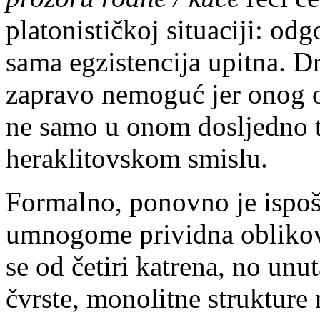
platonističkoj situaciji: odg
sama egzistencija upitna. D
zapravo nemoguć jer onog od
ne samo u onom dosljedno 
heraklitovskom smislu.
Formalno, ponovno je ispoš
umnogome prividna oblikovn
se od četiri katrena, no unu
čvrste, monolitne strukture