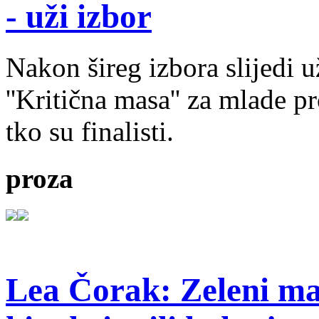
- uži izbor
Nakon šireg izbora slijedi 
''Kritična masa'' za mlade pr
tko su finalisti.
proza
Lea Čorak: Zeleni man