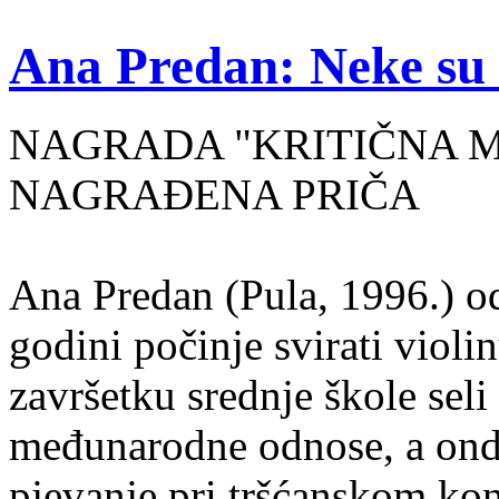
Ana Predan: Neke su 
NAGRADA "KRITIČNA MASA
NAGRAĐENA PRIČA
Ana Predan (Pula, 1996.) od
godini počinje svirati violin
završetku srednje škole seli
međunarodne odnose, a onda
pjevanje pri tršćanskom kon