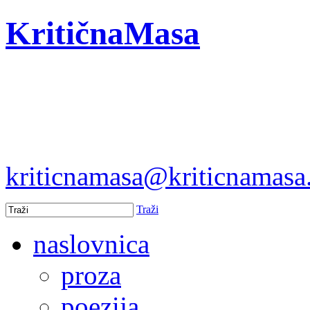
KritičnaMasa
kriticnamasa@kriticnamas
Traži
naslovnica
proza
poezija