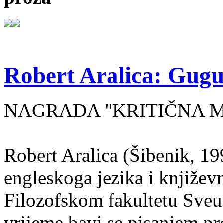
Robert Aralica: Gug
NAGRADA "KRITIČNA MA
Robert Aralica (Šibenik, 199
engleskoga jezika i književ
Filozofskom fakultetu Sveuč
vrijeme bavi se pisanjem pr