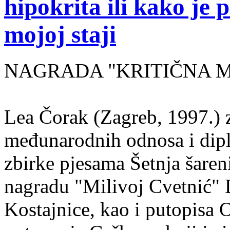
hipokrita ili kako je 
mojoj staji
NAGRADA "KRITIČNA MASA
Lea Čorak (Zagreb, 1997.) z
međunarodnih odnosa i dipl
zbirke pjesama Šetnja šaren
nagradu "Milivoj Cvetnić" D
Kostajnice, kao i putopisa 