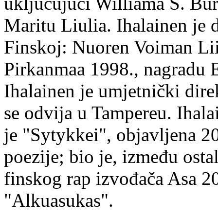
uključujući Williama S. Bur
Maritu Liulia. Ihalainen je
Finskoj: Nuoren Voiman Lii
Pirkanmaa 1998., nagradu 
Ihalainen je umjetnički dire
se odvija u Tampereu. Ihala
je "Sytykkei", objavljena 2
poezije; bio je, između ost
finskog rap izvođača Asa 20
"Alkuasukas".